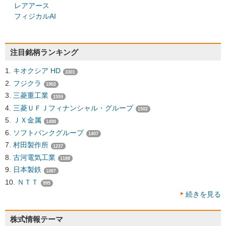
レアアース
フィジカルAI
注目銘柄ランキング
キオクシア HD
3301
フジクラ
1902
三菱重工業
1559
三菱ＵＦＪフィナンシャル・グループ
1502
ＪＸ金属
1498
ソフトバンクグループ
1407
村田製作所
1237
古河電気工業
1188
日本製鉄
1087
ＮＴＴ
995
続きを見る
株式情報テーマ