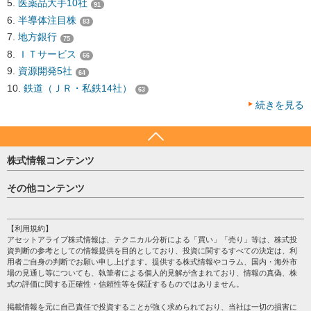
医薬品大手10社
91
半導体注目株
83
地方銀行
75
ＩＴサービス
66
資源開発5社
64
鉄道（ＪＲ・私鉄14社）
63
続きを見る
株式情報コンテンツ
日経平均
その他コンテンツ
売買シグナル
HOME
注目銘柄
個人情報保護方針
【利用規約】
株テーマ情報
アセットアライブ株式情報は、テクニカル分析による「買い」「売り」等は、株式投
プライバシーポリシー
海外市況
資判断の参考としての情報提供を目的としており、投資に関するすべての決定は、利
会社案内
用者ご自身の判断でお願い申し上げます。提供する株式情報やコラム、国内・海外市
投資カレンダー
場の見通し等についても、執筆者による個人的見解が含まれており、情報の真偽、株
サイトマップ
格付け情報
式の評価に関する正確性・信頼性等を保証するものではありません。
お問い合わせ
株式情報・株価予想
掲載情報を元に自己責任で投資することが強く求められており、当社は一切の損害に
過去データ