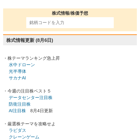
株式情報/株価予想
株式情報更新
(8月6日)
・株テーマランキング急上昇
水中ドローン
光半導体
サカナAI
・今週の注目株ベスト５
データセンター注目株
防衛注目株
AI注目株
8月4日更新
・厳選株テーマを攻略せよ
ラピダス
クレーンゲーム