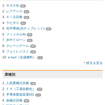
サカナAI
358
レアアース
321
ＡＩ注目株
318
ラピダス
311
光半導体(光チップレット)
266
フィジカルAI
229
水中ドローン
191
クレーンゲーム
169
フォトレジスト
143
e-fuel（合成燃料）
141
続きを見る
業種別
人気業種注目株
148
ＦＡ（工場自動化）
123
半導体製造装置6社
117
金融注目株
105