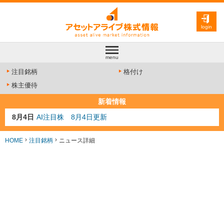
login
menu
注目銘柄
格付け
株主優待
新着情報
8月4日
AI注目株 8月4日更新
8月3日
人気業種注目株 8月3日更新
8月2日
金融注目株 8月2日更新
HOME
注目銘柄
ニュース詳細
7月29日
日経225シグナル点灯
7月10日
半導体注目株 7月10日更新