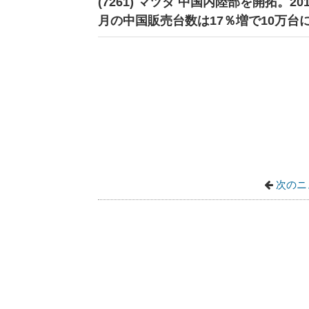
(7261) マツダ 中国内陸部を開拓。2
月の中国販売台数は17％増で10万台
次のニ