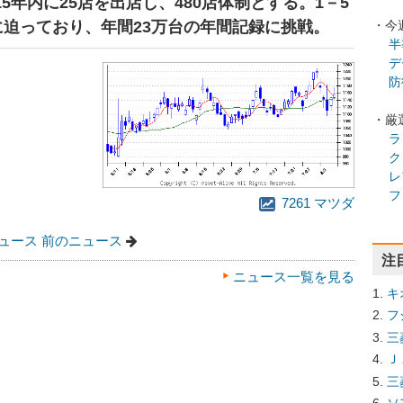
015年内に25店を出店し、480店体制とする。1－5
に迫っており、年間23万台の年間記録に挑戦。
・今
半
デ
防
・厳
ラ
ク
レ
フ
7261 マツダ
ュース
前のニュース
注
ニュース一覧を見る
キ
フ
三
Ｊ
三