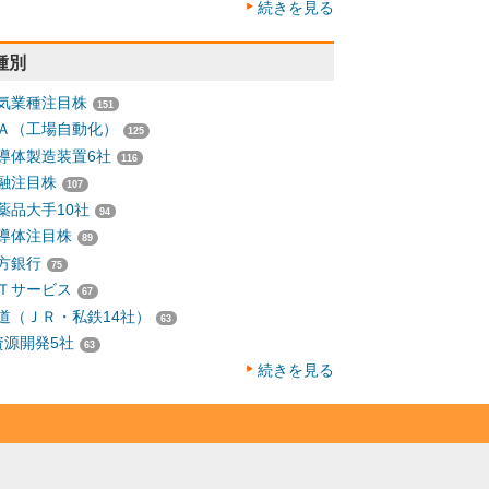
続きを見る
種別
気業種注目株
151
Ａ（工場自動化）
125
導体製造装置6社
116
融注目株
107
薬品大手10社
94
導体注目株
89
方銀行
75
Ｔサービス
67
道（ＪＲ・私鉄14社）
63
資源開発5社
63
続きを見る