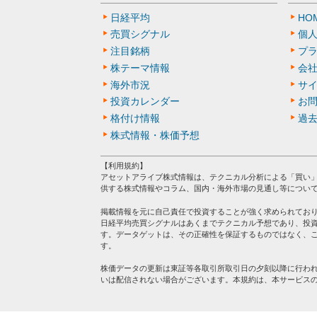
日経平均
HO
売買シグナル
個
注目銘柄
プ
株テーマ情報
会
海外市況
サ
投資カレンダー
お
格付け情報
過
株式情報・株価予想
【利用規約】
アセットアライブ株式情報は、テクニカル分析による「買い
供する株式情報やコラム、国内・海外市場の見通し等につい
掲載情報を元に自己責任で投資することが強く求められてお
日経平均売買シグナルはあくまでテクニカル予想であり、投
す。データゲットは、その正確性を保証するものではなく、
す。
株価データの更新は東証等各取引所取引日の夕刻以降に行わ
いは配信されない場合がございます。本規約は、本サービス