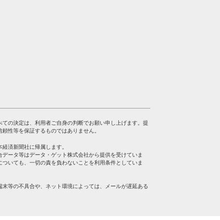
べての決定は、利用者ご自身の判断でお願い申し上げます。提
信頼性等を保証するものではありません。
本経済新聞社に帰属します。
合データ等はデータ・ゲット株式会社から提供を受けていま
についても、一切の責を負わないことを利用条件としていま
端末等の不具合や、ネット環境によっては、メールが遅延ある