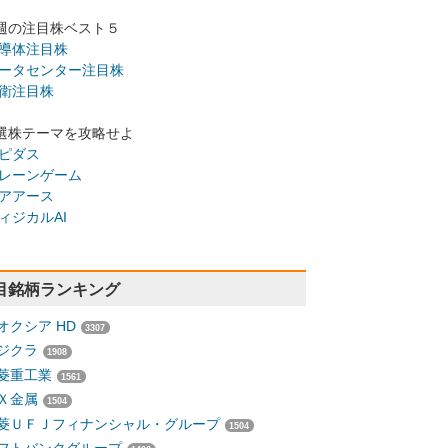
週の注目株ベスト５
導体注目株
ータセンター注目株
衛注目株
選株テーマを攻略せよ
ピダス
レーンゲーム
アアース
ィジカルAI
目銘柄ランキング
オクシア HD
3307
ジクラ
1908
菱重工業
1561
Ｘ金属
1504
菱ＵＦＪフィナンシャル・グループ
1504