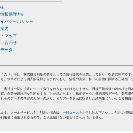
ME
人情報保護方針
ライバシーポリシー
社案内
イトマップ
問い合わせ
去データ
」「売り」等は、株式投資判断の参考としての情報提供を目的としており、投資に関するす
ても、執筆者による個人的見解が含まれており、情報の真偽、株式の評価に関する正確性・
り、当社は一切の損害について責任を負うものではありません。日経平均株価の著作権は日
資家ご自身が最終的な判断をすることが求めらます。株価データ、銘柄情報データ、分割併
これらのデータの内容の万が一の誤り、またデータを元に投資した結果生じたいかなる損益
れます。メールサービスをご利用の場合は、
一般コース
をお申し込み下さい。ご利用の情報
の利用者に適用されるもので、ご承諾頂けない場合はご利用頂けません。