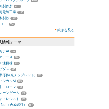
フトバンクグループ
1406
田製作所
1227
河電気工業
1190
本製鉄
1095
ＮＴＴ
994
続きを見る
式情報テーマ
カナAI
358
アアース
320
Ｉ注目株
319
ピダス
306
半導体(光チップレット)
269
ィジカルAI
225
中ドローン
199
レーンゲーム
168
ォトレジスト
161
-fuel（合成燃料）
137