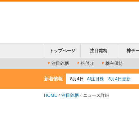
トップページ
注目銘柄
株テ
注目銘柄
格付け
株主優待
新着情報
8月4日
AI注目株 8月4日更新
8月3日
人気業種注目株 8月3日
8月2日
金融注目株 8月2日更新
HOME
注目銘柄
ニュース詳細
7月29日
日経225シグナル点灯
7月10日
半導体注目株 7月10日