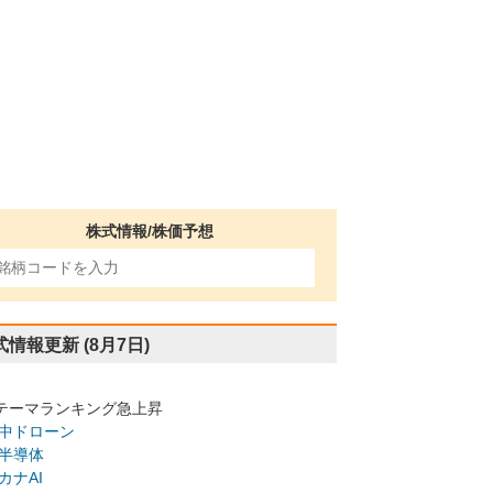
株式情報/株価予想
式情報更新
(8月7日)
テーマランキング急上昇
中ドローン
半導体
カナAI