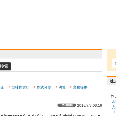
株
修正
自社株買い
株式分割
決算
業務提携
・株
水
2015/7/3 08:16
光
サ