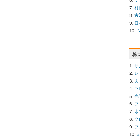
ソ
村
古
日
株
サ
レ
Ａ
ラ
光
フ
水
ク
フ
e