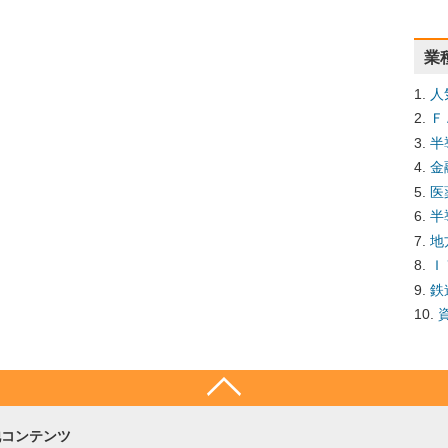
業
人
Ｆ
半
金
医
半
地
Ｉ
鉄
他コンテンツ