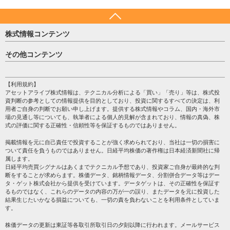
株式情報コンテンツ
日経平均
その他コンテンツ
売買シグナル
HOME
注目銘柄
個人情報保護方針
【利用規約】
株テーマ情報
アセットアライブ株式情報は、テクニカル分析による「買い」「売り」等は、株式投
プライバシーポリシー
海外市況
資判断の参考としての情報提供を目的としており、投資に関するすべての決定は、利
会社案内
用者ご自身の判断でお願い申し上げます。提供する株式情報やコラム、国内・海外市
投資カレンダー
場の見通し等についても、執筆者による個人的見解が含まれており、情報の真偽、株
サイトマップ
格付け情報
式の評価に関する正確性・信頼性等を保証するものではありません。
お問い合わせ
株式情報・株価予想
掲載情報を元に自己責任で投資することが強く求められており、当社は一切の損害に
過去データ
ついて責任を負うものではありません。日経平均株価の著作権は日本経済新聞社に帰
属します。
日経平均売買シグナルはあくまでテクニカル予想であり、投資家ご自身が最終的な判
断をすることが求めらます。株価データ、銘柄情報データ、分割併合データ等はデー
タ・ゲット株式会社から提供を受けています。データゲットは、その正確性を保証す
るものではなく、これらのデータの内容の万が一の誤り、またデータを元に投資した
結果生じたいかなる損益についても、一切の責を負わないことを利用条件としていま
す。
株価データの更新は東証等各取引所取引日の夕刻以降に行われます。メールサービス