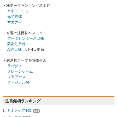
・株テーマランキング急上昇
水中ドローン
光半導体
サカナAI
・今週の注目株ベスト５
データセンター注目株
防衛注目株
AI注目株
8月4日更新
・厳選株テーマを攻略せよ
ラピダス
クレーンゲーム
レアアース
フィジカルAI
注目銘柄ランキング
キオクシア HD
3290
フジクラ