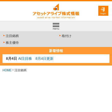
login
menu
注目銘柄
格付け
株主優待
新着情報
8月4日
AI注目株 8月4日更新
8月3日
人気業種注目株 8月3日更新
8月2日
金融注目株 8月2日更新
HOME
注目銘柄
7月29日
日経225シグナル点灯
7月10日
半導体注目株 7月10日更新