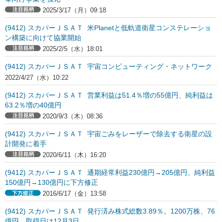
2025/3/17（月）09:18
(9412) スカパーＪＳＡＴ 米Planetと低軌道衛星コンステレーショ
ン構築に向けて協業開始
2025/2/5（水）18:01
(9412) スカパーＪＳＡＴ 宇宙コンピューティング・ネットワーク
2022/4/27（水）10:22
(9412) スカパーＪＳＡＴ 営業利益は51.4％増の55億円、純利益は
63.2％増の40億円
2020/9/3（木）08:36
(9412) スカパーＪＳＡＴ 宇宙ごみをレーザーで除去する衛星の設
計開発に着手
2020/6/11（木）16:20
(9412) スカパーＪＳＡＴ 通期経常利益230億円→205億円、純利益
150億円→130億円に下方修正
2016/6/17（金）13:58
(9412) スカパーＪＳＡＴ 発行済み株式総数3.89％。1200万株、76
億円。取得日は12月3日。