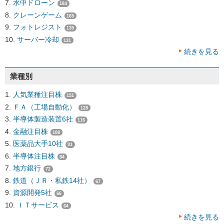
水中ドローン
184
クレーンゲーム
165
フォトレジスト
135
サーバー冷却
131
続きを見る
業種別
人気業種注目株
151
ＦＡ（工場自動化）
128
半導体製造装置6社
116
金融注目株
108
医薬品大手10社
91
半導体注目株
84
地方銀行
72
鉄道（ＪＲ・私鉄14社）
67
資源開発5社
66
ＩＴサービス
64
続きを見る