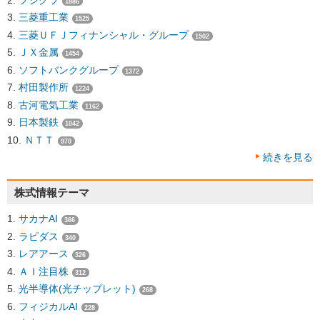
1886
三菱重工業
1525
三菱ＵＦＪフィナンシャル・グループ
1502
ＪＸ金属
1454
ソフトバンクグループ
1372
村田製作所
1224
古河電気工業
1162
日本製鉄
1042
ＮＴＴ
970
続きを見る
株式情報テーマ
サカナAI
366
ラピダス
340
レアアース
326
ＡＩ注目株
312
光半導体(光チップレット)
268
フィジカルAI
228