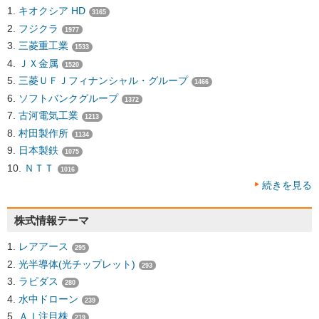
キオクシア HD
3165
フジクラ
1977
三菱重工業
1533
ＪＸ金属
1520
三菱ＵＦＪフィナンシャル・グループ
1466
ソフトバンクグループ
1372
古河電気工業
1213
村田製作所
1134
日本製鉄
1075
ＮＴＴ
1016
続きを見る
株式情報テーマ
レアアース
295
光半導体(光チップレット)
293
ラピダス
280
水中ドローン
239
ＡＩ注目株
219