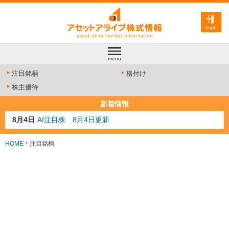
login
menu
注目銘柄
格付け
株主優待
新着情報
8月4日
AI注目株 8月4日更新
8月3日
人気業種注目株 8月3日更新
8月2日
金融注目株 8月2日更新
HOME
注目銘柄
7月29日
日経225シグナル点灯
7月10日
半導体注目株 7月10日更新