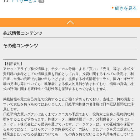
ＩＴサービス
69
続きを見る
株式情報コンテンツ
日経平均
その他コンテンツ
売買シグナル
HOME
注目銘柄
個人情報保護方針
【利用規約】
株テーマ情報
アセットアライブ株式情報は、テクニカル分析による「買い」「売り」等は、株式投
プライバシーポリシー
海外市況
資判断の参考としての情報提供を目的としており、投資に関するすべての決定は、利
会社案内
用者ご自身の判断でお願い申し上げます。提供する株式情報やコラム、国内・海外市
投資カレンダー
場の見通し等についても、執筆者による個人的見解が含まれており、情報の真偽、株
サイトマップ
格付け情報
式の評価に関する正確性・信頼性等を保証するものではありません。
お問い合わせ
株式情報・株価予想
掲載情報を元に自己責任で投資することが強く求められており、当社は一切の損害に
過去データ
ついて責任を負うものではありません。日経平均株価の著作権は日本経済新聞社に帰
属します。
日経平均売買シグナルはあくまでテクニカル予想であり、投資家ご自身が最終的な判
断をすることが求めらます。株価データ、銘柄情報データ、分割併合データ等はデー
タ・ゲット株式会社から提供を受けています。データゲットは、その正確性を保証す
るものではなく、これらのデータの内容の万が一の誤り、またデータを元に投資した
結果生じたいかなる損益についても、一切の責を負わないことを利用条件としていま
す。