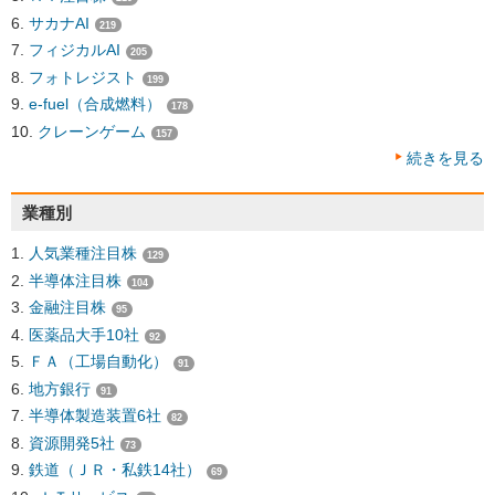
サカナAI
219
フィジカルAI
205
フォトレジスト
199
e-fuel（合成燃料）
178
クレーンゲーム
157
続きを見る
業種別
人気業種注目株
129
半導体注目株
104
金融注目株
95
医薬品大手10社
92
ＦＡ（工場自動化）
91
地方銀行
91
半導体製造装置6社
82
資源開発5社
73
鉄道（ＪＲ・私鉄14社）
69