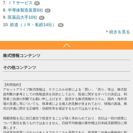
ＩＴサービス
65
半導体製造装置6社
63
医薬品大手10社
62
鉄道（ＪＲ・私鉄14社）
58
続きを見る
株式情報コンテンツ
日経平均
その他コンテンツ
売買シグナル
HOME
注目銘柄
個人情報保護方針
【利用規約】
株テーマ情報
アセットアライブ株式情報は、テクニカル分析による「買い」「売り」等は、株式投
プライバシーポリシー
海外市況
資判断の参考としての情報提供を目的としており、投資に関するすべての決定は、利
会社案内
用者ご自身の判断でお願い申し上げます。提供する株式情報やコラム、国内・海外市
投資カレンダー
場の見通し等についても、執筆者による個人的見解が含まれており、情報の真偽、株
サイトマップ
格付け情報
式の評価に関する正確性・信頼性等を保証するものではありません。
お問い合わせ
株式情報・株価予想
掲載情報を元に自己責任で投資することが強く求められており、当社は一切の損害に
過去データ
ついて責任を負うものではありません。日経平均株価の著作権は日本経済新聞社に帰
属します。
日経平均売買シグナルはあくまでテクニカル予想であり、投資家ご自身が最終的な判