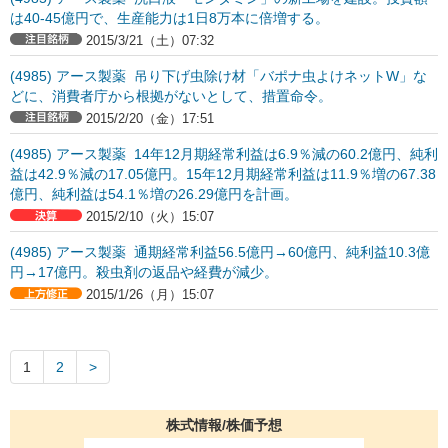
は40-45億円で、生産能力は1日8万本に倍増する。
2015/3/21（土）07:32
(4985) アース製薬 吊り下げ虫除け材「バポナ虫よけネットW」な
どに、消費者庁から根拠がないとして、措置命令。
2015/2/20（金）17:51
(4985) アース製薬 14年12月期経常利益は6.9％減の60.2億円、純利
益は42.9％減の17.05億円。15年12月期経常利益は11.9％増の67.38
億円、純利益は54.1％増の26.29億円を計画。
2015/2/10（火）15:07
(4985) アース製薬 通期経常利益56.5億円→60億円、純利益10.3億
円→17億円。殺虫剤の返品や経費が減少。
2015/1/26（月）15:07
1
2
株式情報/株価予想