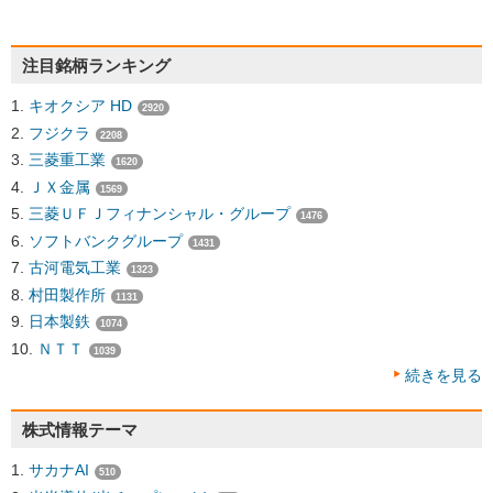
注目銘柄ランキング
キオクシア HD
2920
フジクラ
2208
三菱重工業
1620
ＪＸ金属
1569
三菱ＵＦＪフィナンシャル・グループ
1476
ソフトバンクグループ
1431
古河電気工業
1323
村田製作所
1131
日本製鉄
1074
ＮＴＴ
1039
続きを見る
株式情報テーマ
サカナAI
510