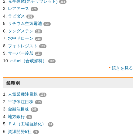
光半導体(光チップレット)
353
レアアース
275
ラピダス
252
リチウム空気電池
239
タングステン
218
水中ドローン
218
フォトレジスト
195
サーバー冷却
193
e-fuel（合成燃料）
187
続きを見る
業種別
人気業種注目株
153
半導体注目株
139
金融注目株
109
地方銀行
96
ＦＡ（工場自動化）
74
資源開発5社
71