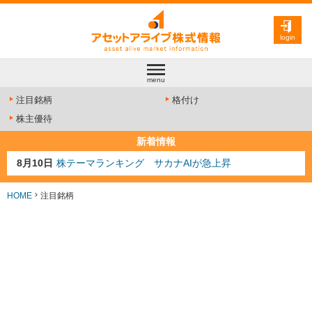
login
menu
注目銘柄
格付け
株主優待
新着情報
8月10日
株テーマランキング サカナAIが急上昇
8月9日
資源注目株 8月9日更新
8月4日
AI注目株 8月4日更新
HOME
注目銘柄
8月3日
人気業種注目株 8月3日更新
8月2日
金融注目株 8月2日更新