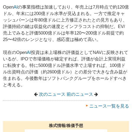
Open
AI
の事業指標は加速しており、年売上は7月時点で約120億
ドル、年末には200億ドル水準が見込まれる。一方で推定キャ
ッシュバーンは年80億ドルに上方修正されたとの見方もあり、
評価持続の鍵は収益化の速度とインフラコストの抑制だ。EV/
売上でみると評価5000億ドルは年率120〜200億ドル前提で約
25〜42倍のレンジとなり、感応度は極めて高い。
現在のOpen
AI
投資は未上場株の評価益としてNAVに反映されて
いるが、IPOで市場価格が確定すれば、評価が会計上実現利益
に転換する。特に5000億ドル評価水準で上場すれば、100億ド
ル出資時点の評価（約2600億ドル）との差分で大きな含み益が
生まれる。今後数年はソフトバンクグループをホールドすべき
と考える。
次のニュース
前のニュース
ニュース一覧を見る
株式情報/株価予想