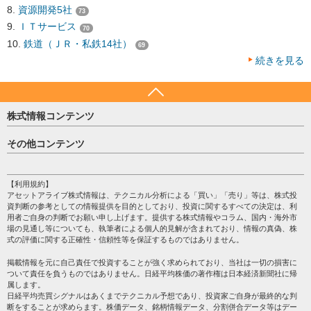
資源開発5社
73
ＩＴサービス
70
鉄道（ＪＲ・私鉄14社）
69
続きを見る
株式情報コンテンツ
日経平均
その他コンテンツ
売買シグナル
HOME
注目銘柄
個人情報保護方針
【利用規約】
株テーマ情報
アセットアライブ株式情報は、テクニカル分析による「買い」「売り」等は、株式投
プライバシーポリシー
海外市況
資判断の参考としての情報提供を目的としており、投資に関するすべての決定は、利
会社案内
用者ご自身の判断でお願い申し上げます。提供する株式情報やコラム、国内・海外市
投資カレンダー
場の見通し等についても、執筆者による個人的見解が含まれており、情報の真偽、株
サイトマップ
格付け情報
式の評価に関する正確性・信頼性等を保証するものではありません。
お問い合わせ
株式情報・株価予想
掲載情報を元に自己責任で投資することが強く求められており、当社は一切の損害に
過去データ
ついて責任を負うものではありません。日経平均株価の著作権は日本経済新聞社に帰
属します。
日経平均売買シグナルはあくまでテクニカル予想であり、投資家ご自身が最終的な判
断をすることが求めらます。株価データ、銘柄情報データ、分割併合データ等はデー