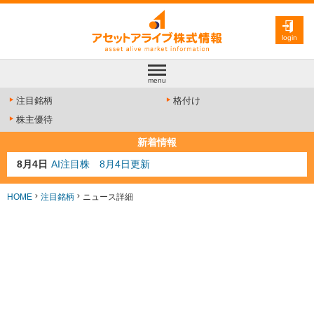
login
menu
注目銘柄
格付け
株主優待
新着情報
8月4日
AI注目株 8月4日更新
8月3日
人気業種注目株 8月3日更新
8月2日
金融注目株 8月2日更新
HOME
注目銘柄
ニュース詳細
7月29日
日経225シグナル点灯
7月10日
半導体注目株 7月10日更新