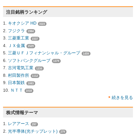
注目銘柄ランキング
キオクシア HD
3115
フジクラ
1984
三菱重工業
1537
ＪＸ金属
1529
三菱ＵＦＪフィナンシャル・グループ
1459
ソフトバンクグループ
1379
古河電気工業
1234
村田製作所
1112
日本製鉄
1083
ＮＴＴ
1018
続きを見る
株式情報テーマ
レアアース
297
光半導体(光チップレット)
279