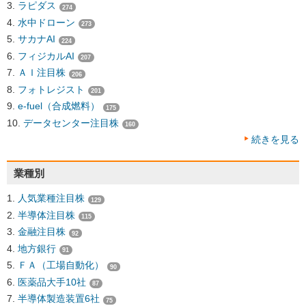
ラピダス
274
水中ドローン
273
サカナAI
224
フィジカルAI
207
ＡＩ注目株
206
フォトレジスト
201
e-fuel（合成燃料）
175
データセンター注目株
160
続きを見る
業種別
人気業種注目株
129
半導体注目株
115
金融注目株
92
地方銀行
91
ＦＡ（工場自動化）
90
医薬品大手10社
87
半導体製造装置6社
75