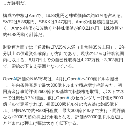
しが鮮明だ。
構成の中核はArmで、19.83兆円と株式価値の約51％を占める。
SVF2は5.86兆円、SBKKは3.47兆円。Armの価格感応度は高
く、Armの時価が1％動くと持株価値が約0.21兆円、1株換算で
約±148円動く計算だ。
財務運営面では「通常時LTV25％未満（非常時35％上限）、2年
分以上の償還資金確保」が方針であり、現状の17％は許容範囲
内に収まる。8月7日までの自己株取得は4,203万株・3,303億円
で、需給の下支え要因となっている。
Open
AI
評価のNAV寄与は、4月にOpen
AI
へ100億ドルを拠出
し、年内条件充足で最大300億ドルまで積み増す枠組みだ。初
回資金は事前評価2600億ドル基準で転換権を取得、ポストマネ
ーでは概ね3.7％相当。仮にOpen
AI
のセカンダリー評価が5000
億ドルで定着すれば、初回100億ドル分の含み益は約85億ド
ル、1株NAVで約+900円程度、最大300億ドルまで実行・同評価
なら+2000円超の押上げ余地となる。評価が3000億ドル近辺に
とどまれば押上げ幅は大きく低下する。