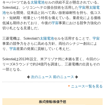
キーパーツである
太陽電池
セルの供給不足が懸念されている。
Solestialは、シリコンヘテロ接合技術を活用した
宇宙
用
太陽電
池
セルを開発。従来品と比べて高い放射線耐性を持ち、低コス
ト・短納期・軽量という特長を備えている。量産化による価格
低減も期待されており、今後の
宇宙
事業における競争力強化の
切り札となる見通しだ。
三菱電機は、Solestialの
太陽電池
セルを活用することで、
宇宙
事業の競争力をさらに高める方針。両社のシナジー創出によ
り、
宇宙
産業の発展に貢献していく考えだ。
Solestialは2013年設立、米アリゾナ州に本拠を置く。今回のシ
リーズAラウンドで約24億円を調達し、三菱電機の出資もその
一部となる。
次のニュース
前のニュース
ニュース一覧を見る
株式情報/株価予想