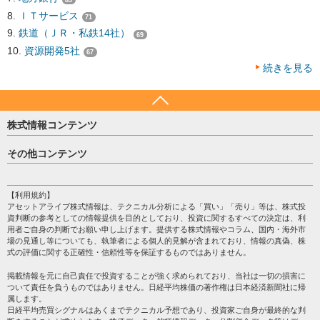
ＩＴサービス
71
鉄道（ＪＲ・私鉄14社）
69
資源開発5社
67
続きを見る
株式情報コンテンツ
日経平均
その他コンテンツ
売買シグナル
HOME
注目銘柄
個人情報保護方針
【利用規約】
株テーマ情報
アセットアライブ株式情報は、テクニカル分析による「買い」「売り」等は、株式投
プライバシーポリシー
海外市況
資判断の参考としての情報提供を目的としており、投資に関するすべての決定は、利
会社案内
用者ご自身の判断でお願い申し上げます。提供する株式情報やコラム、国内・海外市
投資カレンダー
場の見通し等についても、執筆者による個人的見解が含まれており、情報の真偽、株
サイトマップ
格付け情報
式の評価に関する正確性・信頼性等を保証するものではありません。
お問い合わせ
株式情報・株価予想
掲載情報を元に自己責任で投資することが強く求められており、当社は一切の損害に
過去データ
ついて責任を負うものではありません。日経平均株価の著作権は日本経済新聞社に帰
属します。
日経平均売買シグナルはあくまでテクニカル予想であり、投資家ご自身が最終的な判