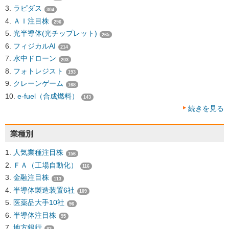
ラピダス
304
ＡＩ注目株
296
光半導体(光チップレット)
265
フィジカルAI
214
水中ドローン
203
フォトレジスト
193
クレーンゲーム
168
e-fuel（合成燃料）
143
続きを見る
業種別
人気業種注目株
156
ＦＡ（工場自動化）
116
金融注目株
113
半導体製造装置6社
109
医薬品大手10社
96
半導体注目株
95
地方銀行
83