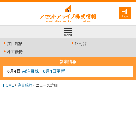
login
menu
注目銘柄
格付け
株主優待
新着情報
8月4日
AI注目株 8月4日更新
8月3日
人気業種注目株 8月3日更新
8月2日
金融注目株 8月2日更新
HOME
注目銘柄
ニュース詳細
7月29日
日経225シグナル点灯
7月10日
半導体注目株 7月10日更新