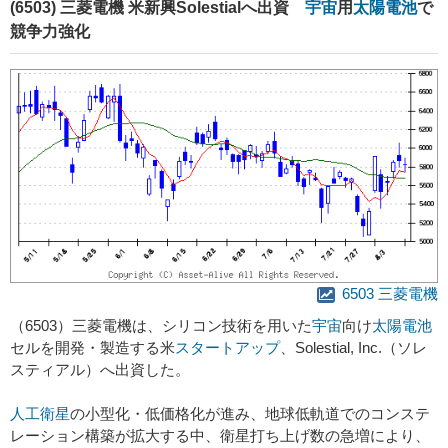
(6503) 三菱電機 米新興Solestialへ出資
宇宙
用
太陽電池
で
競争力強化
6503 三菱電機
（6503）三菱電機は、シリコン技術を用いた
宇宙
向け
太陽電池
セルを開発・製造する米
スタートアップ
、Solestial, Inc.（ソレ
スティアル）へ出資した。
人工衛星
の小型化・低価格化が進み、地球低軌道でのコンステ
レーション構築が拡大する中、衛星打ち上げ数の急増により、