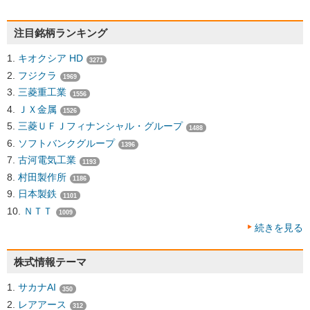
注目銘柄ランキング
キオクシア HD
3271
フジクラ
1969
三菱重工業
1556
ＪＸ金属
1526
三菱ＵＦＪフィナンシャル・グループ
1488
ソフトバンクグループ
1396
古河電気工業
1193
村田製作所
1186
日本製鉄
1101
ＮＴＴ
1009
続きを見る
株式情報テーマ
サカナAI
350
レアアース
312