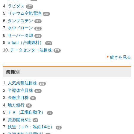
ラピダス
257
リチウム空気電池
250
タングステン
227
水中ドローン
210
サーバー冷却
204
e-fuel（合成燃料）
195
データセンター注目株
177
続きを見る
業種別
人気業種注目株
158
半導体注目株
137
金融注目株
98
地方銀行
96
ＦＡ（工場自動化）
77
資源開発5社
73
鉄道（ＪＲ・私鉄14社）
65