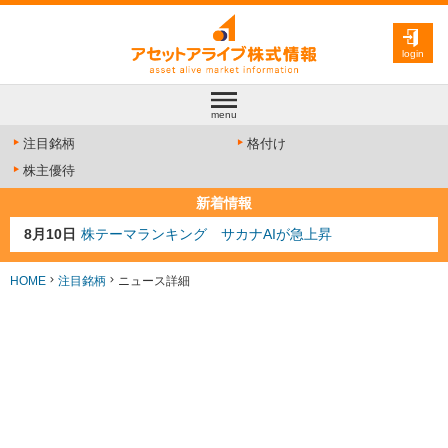
login
menu
注目銘柄
格付け
株主優待
新着情報
8月10日
株テーマランキング サカナAIが急上昇
8月9日
資源注目株 8月9日更新
8月4日
AI注目株 8月4日更新
HOME
注目銘柄
ニュース詳細
8月3日
人気業種注目株 8月3日更新
8月2日
金融注目株 8月2日更新