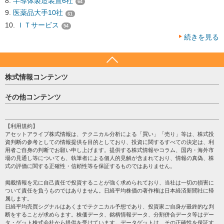
半導体製造装置6社
64
医薬品大手10社
61
ＩＴサービス
54
続きを見る
株式情報コンテンツ
日経平均
その他コンテンツ
売買シグナル
HOME
注目銘柄
個人情報保護方針
【利用規約】
株テーマ情報
アセットアライブ株式情報は、テクニカル分析による「買い」「売り」等は、株式投
プライバシーポリシー
海外市況
資判断の参考としての情報提供を目的としており、投資に関するすべての決定は、利
会社案内
用者ご自身の判断でお願い申し上げます。提供する株式情報やコラム、国内・海外市
投資カレンダー
場の見通し等についても、執筆者による個人的見解が含まれており、情報の真偽、株
サイトマップ
格付け情報
式の評価に関する正確性・信頼性等を保証するものではありません。
お問い合わせ
株式情報・株価予想
掲載情報を元に自己責任で投資することが強く求められており、当社は一切の損害に
過去データ
ついて責任を負うものではありません。日経平均株価の著作権は日本経済新聞社に帰
属します。
日経平均売買シグナルはあくまでテクニカル予想であり、投資家ご自身が最終的な判
断をすることが求めらます。株価データ、銘柄情報データ、分割併合データ等はデー
タ・ゲット株式会社から提供を受けています。データゲットは、その正確性を保証す