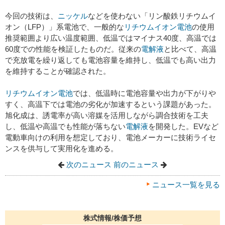
今回の技術は、
ニッケル
などを使わない「リン酸鉄リチウムイ
オン（LFP）」系電池で、一般的な
リチウムイオン電池
の使用
推奨範囲より広い温度範囲、低温ではマイナス40度、高温では
60度での性能を検証したものだ。従来の
電解液
と比べて、高温
で充放電を繰り返しても電池容量を維持し、低温でも高い出力
を維持することが確認された。
リチウムイオン電池
では、低温時に電池容量や出力が下がりや
すく、高温下では電池の劣化が加速するという課題があった。
旭化成は、誘電率が高い溶媒を活用しながら調合技術を工夫
し、低温や高温でも性能が落ちない
電解液
を開発した。EVなど
電動車向けの利用を想定しており、電池メーカーに技術ライセ
ンスを供与して実用化を進める。
次のニュース
前のニュース
ニュース一覧を見る
株式情報/株価予想