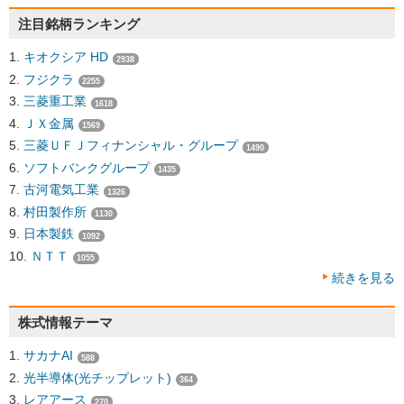
注目銘柄ランキング
キオクシア HD
2938
フジクラ
2255
三菱重工業
1618
ＪＸ金属
1569
三菱ＵＦＪフィナンシャル・グループ
1490
ソフトバンクグループ
1435
古河電気工業
1326
村田製作所
1130
日本製鉄
1092
ＮＴＴ
1055
続きを見る
株式情報テーマ
サカナAI
588
光半導体(光チップレット)
364
レアアース
270