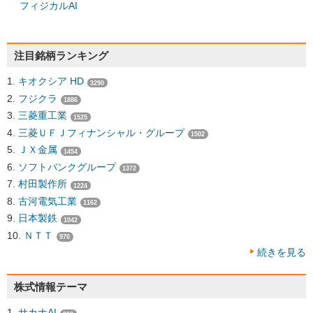
フィジカルAI
注目銘柄ランキング
キオクシア HD
3290
フジクラ
1886
三菱重工業
1525
三菱ＵＦＪフィナンシャル・グループ
1502
ＪＸ金属
1454
ソフトバンクグループ
1372
村田製作所
1224
古河電気工業
1162
日本製鉄
1042
ＮＴＴ
970
続きを見る
株式情報テーマ
サカナAI