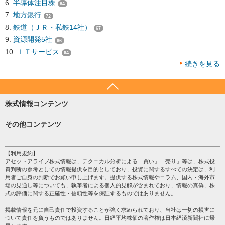
半導体注目株
84
地方銀行
72
鉄道（ＪＲ・私鉄14社）
67
資源開発5社
66
ＩＴサービス
64
続きを見る
株式情報コンテンツ
日経平均
その他コンテンツ
売買シグナル
HOME
注目銘柄
個人情報保護方針
【利用規約】
株テーマ情報
アセットアライブ株式情報は、テクニカル分析による「買い」「売り」等は、株式投
プライバシーポリシー
海外市況
資判断の参考としての情報提供を目的としており、投資に関するすべての決定は、利
会社案内
用者ご自身の判断でお願い申し上げます。提供する株式情報やコラム、国内・海外市
投資カレンダー
場の見通し等についても、執筆者による個人的見解が含まれており、情報の真偽、株
サイトマップ
格付け情報
式の評価に関する正確性・信頼性等を保証するものではありません。
お問い合わせ
株式情報・株価予想
掲載情報を元に自己責任で投資することが強く求められており、当社は一切の損害に
過去データ
ついて責任を負うものではありません。日経平均株価の著作権は日本経済新聞社に帰