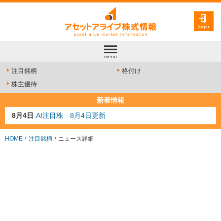
login
menu
注目銘柄
格付け
株主優待
新着情報
8月4日
AI注目株 8月4日更新
8月3日
人気業種注目株 8月3日更新
8月2日
金融注目株 8月2日更新
HOME
注目銘柄
ニュース詳細
7月29日
日経225シグナル点灯
7月10日
半導体注目株 7月10日更新