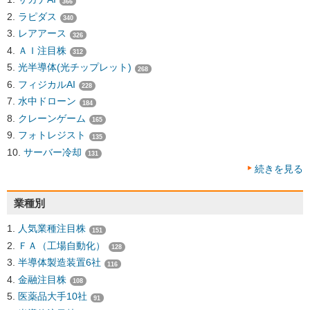
366
ラピダス
340
レアアース
326
ＡＩ注目株
312
光半導体(光チップレット)
268
フィジカルAI
228
水中ドローン
184
クレーンゲーム
165
フォトレジスト
135
サーバー冷却
131
続きを見る
業種別
人気業種注目株
151
ＦＡ（工場自動化）
128
半導体製造装置6社
116
金融注目株
108
医薬品大手10社
91