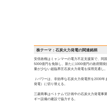
株テーマ：石炭火力発電の関連銘柄
安倍政権はミャンマーの電力不足支援策で、同
5000億円を免除し、新たに1000億円の政府
量が少ない超臨界圧石炭火力発電を採用見通し
Ｊパワーは、非効率な石炭火力発電所を2030
発電）に切り替える。
三菱商事はベトナムで計画中の石炭火力発電事
ギー設備の建設で協力する。