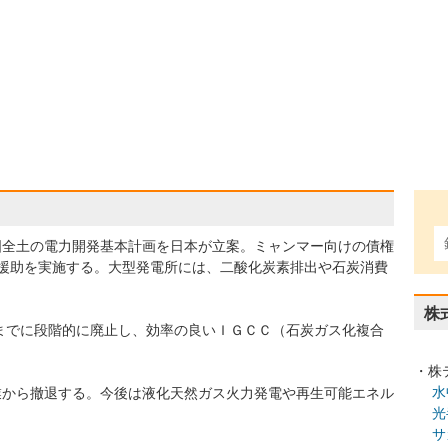
国全土の電力開発基本計画を日本が立案。ミャンマー向けの債権
開発援助を実施する。大型発電所には、二酸化炭素排出や石炭消費
。
株
年までに段階的に廃止し、効率の良いＩＧＣＣ（石炭ガス化複合
・株
水
業から撤退する。今後は液化天然ガス火力発電や再生可能エネル
光
サ