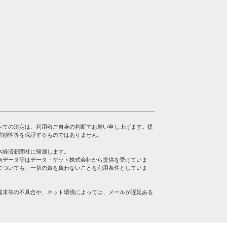
べての決定は、利用者ご自身の判断でお願い申し上げます。提
信頼性等を保証するものではありません。
本経済新聞社に帰属します。
合データ等はデータ・ゲット株式会社から提供を受けていま
についても、一切の責を負わないことを利用条件としていま
端末等の不具合や、ネット環境によっては、メールが遅延ある