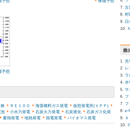
ソ
価予想
株価予想
古
村
日
株
光
レ
価予想
ラ
水
サ
フ
フ
目株
ＲＥ１００
海藻燃料ガス発電
仮想発電所(ＶＰＰ)
e
電池
小水力発電
石炭火力発電
石炭液化
石炭ガス化発
Ａ
蓄熱発電
地熱発電
熱電発電
バイオマス発電