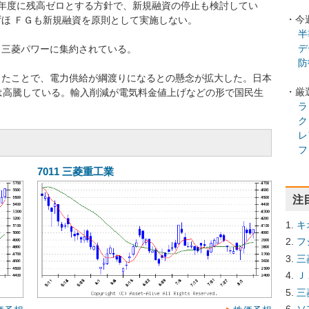
40年度に残高ゼロとする方針で、新規融資の停止も検討してい
・今
ほ ＦＧも新規融資を原則として実施しない。
半
デ
、三菱パワーに集約されている。
防
ったことで、電力供給が綱渡りになるとの懸念が拡大した。日本
・厳
は高騰している。輸入削減が電気料金値上げなどの形で国民生
ラ
ク
レ
フ
7011
三菱重工業
注
キ
フ
三
Ｊ
三