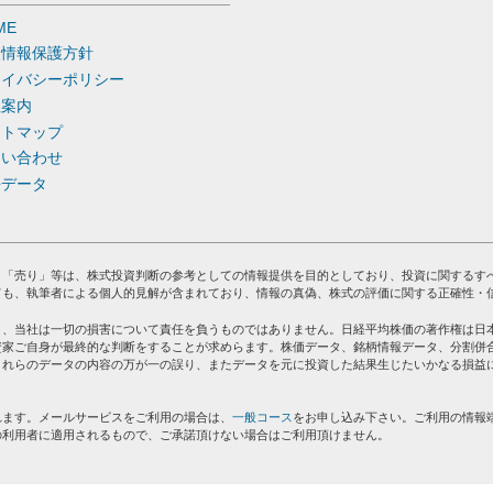
ME
人情報保護方針
ライバシーポリシー
社案内
イトマップ
問い合わせ
去データ
」「売り」等は、株式投資判断の参考としての情報提供を目的としており、投資に関するす
ても、執筆者による個人的見解が含まれており、情報の真偽、株式の評価に関する正確性・
り、当社は一切の損害について責任を負うものではありません。日経平均株価の著作権は日
資家ご自身が最終的な判断をすることが求めらます。株価データ、銘柄情報データ、分割併
これらのデータの内容の万が一の誤り、またデータを元に投資した結果生じたいかなる損益
れます。メールサービスをご利用の場合は、
一般コース
をお申し込み下さい。ご利用の情報
の利用者に適用されるもので、ご承諾頂けない場合はご利用頂けません。