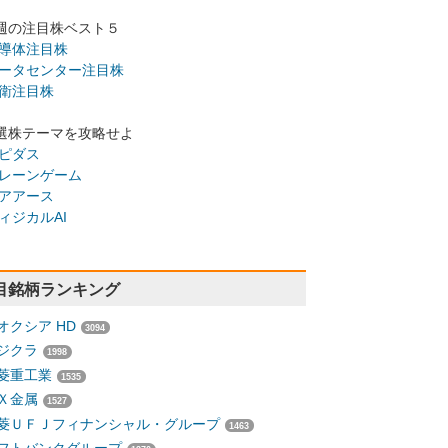
週の注目株ベスト５
導体注目株
ータセンター注目株
衛注目株
選株テーマを攻略せよ
ピダス
レーンゲーム
アアース
ィジカルAI
目銘柄ランキング
オクシア HD
3094
ジクラ
1998
菱重工業
1535
Ｘ金属
1527
菱ＵＦＪフィナンシャル・グループ
1463