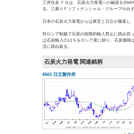
三井住友 ＦＧは、石炭火力発電への融資を20
る。三菱ＵＦＪフィナンシャル・グループやみず
日本の石炭火力発電からは東芝と日立が撤退し
対ロシア制裁で石炭の段階的輸入禁止に踏み切
は石炭輸入の11％をロシア産に頼り、石炭価格
活に跳ね返る。
石炭火力発電 関連銘柄
6501
日立製作所