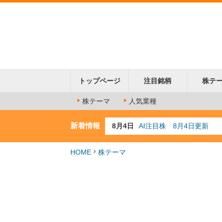
トップページ
注目銘柄
株テ
株テーマ
人気業種
新着情報
8月4日
AI注目株 8月4日更新
8月3日
人気業種注目株 8月3日
8月2日
金融注目株 8月2日更新
HOME
株テーマ
7月29日
日経225シグナル点灯
7月10日
半導体注目株 7月10日