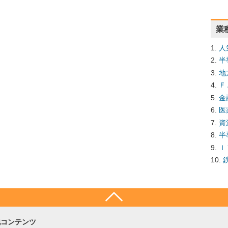
業
人
半
地
Ｆ
金
医
資
半
Ｉ
他コンテンツ