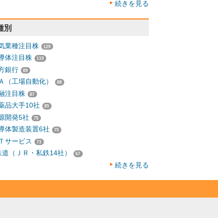
続きを見る
種別
気業種注目株
129
導体注目株
119
方銀行
89
Ａ（工場自動化）
88
融注目株
87
薬品大手10社
85
源開発5社
75
導体製造装置6社
75
Ｔサービス
73
鉄道（ＪＲ・私鉄14社）
67
続きを見る