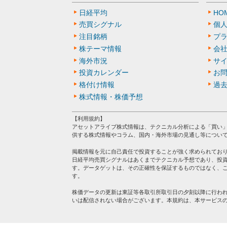
日経平均
HO
売買シグナル
個
注目銘柄
プ
株テーマ情報
会
海外市況
サ
投資カレンダー
お
格付け情報
過
株式情報・株価予想
【利用規約】
アセットアライブ株式情報は、テクニカル分析による「買い
供する株式情報やコラム、国内・海外市場の見通し等につい
掲載情報を元に自己責任で投資することが強く求められてお
日経平均売買シグナルはあくまでテクニカル予想であり、投
す。データゲットは、その正確性を保証するものではなく、
す。
株価データの更新は東証等各取引所取引日の夕刻以降に行わ
いは配信されない場合がございます。本規約は、本サービス