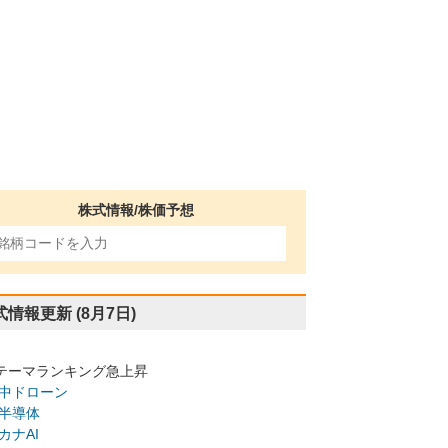
株式情報/株価予想
式情報更新
(8月7日)
テーマランキング急上昇
中ドローン
半導体
カナAI