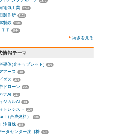
フトバンクグループ
1370
河電気工業
1240
田製作所
1102
本製鉄
1080
ＮＴＴ
1024
続きを見る
式情報テーマ
半導体(光チップレット)
300
アアース
284
ピダス
279
中ドローン
255
カナAI
213
ィジカルAI
201
ォトレジスト
200
-fuel（合成燃料）
188
Ｉ注目株
187
データセンター注目株
178