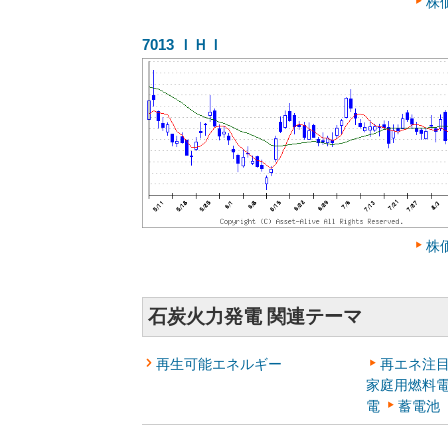
株
7013
ＩＨＩ
株
石炭火力発電 関連テーマ
再生可能エネルギー
再エネ注
家庭用燃料
電
蓄電池