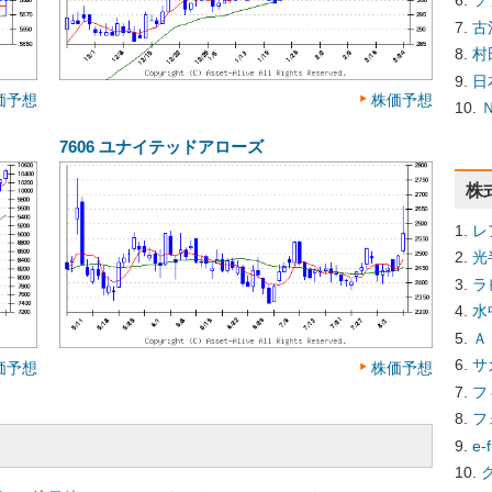
ソ
古
村
日
価予想
株価予想
7606
ユナイテッドアローズ
株
レ
光
ラ
水
Ａ
サ
価予想
株価予想
フ
フ
e