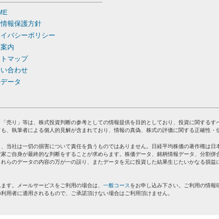
ME
人情報保護方針
ライバシーポリシー
社案内
イトマップ
問い合わせ
去データ
」「売り」等は、株式投資判断の参考としての情報提供を目的としており、投資に関するす
ても、執筆者による個人的見解が含まれており、情報の真偽、株式の評価に関する正確性・
り、当社は一切の損害について責任を負うものではありません。日経平均株価の著作権は日
資家ご自身が最終的な判断をすることが求めらます。株価データ、銘柄情報データ、分割併
これらのデータの内容の万が一の誤り、またデータを元に投資した結果生じたいかなる損益
れます。メールサービスをご利用の場合は、
一般コース
をお申し込み下さい。ご利用の情報
の利用者に適用されるもので、ご承諾頂けない場合はご利用頂けません。