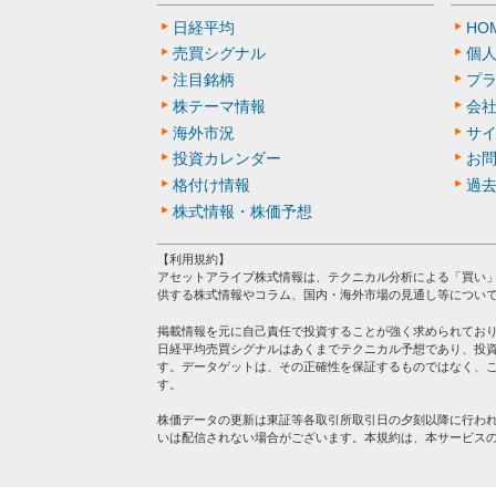
日経平均
HO
売買シグナル
個
注目銘柄
プ
株テーマ情報
会
海外市況
サ
投資カレンダー
お
格付け情報
過
株式情報・株価予想
【利用規約】
アセットアライブ株式情報は、テクニカル分析による「買い
供する株式情報やコラム、国内・海外市場の見通し等につい
掲載情報を元に自己責任で投資することが強く求められてお
日経平均売買シグナルはあくまでテクニカル予想であり、投
す。データゲットは、その正確性を保証するものではなく、
す。
株価データの更新は東証等各取引所取引日の夕刻以降に行わ
いは配信されない場合がございます。本規約は、本サービス