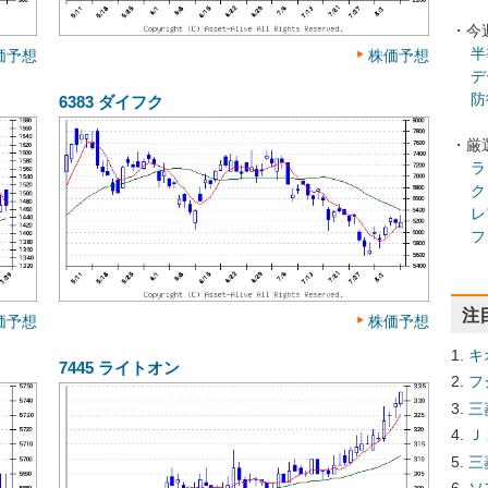
・今
半
価予想
株価予想
デ
防
6383
ダイフク
・厳
ラ
ク
レ
フ
注
価予想
株価予想
キ
7445
ライトオン
フ
三
Ｊ
三