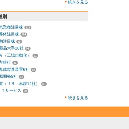
続きを見る
種別
気業種注目株
129
導体注目株
104
融注目株
95
薬品大手10社
92
Ａ（工場自動化）
91
方銀行
91
導体製造装置6社
82
源開発5社
73
道（ＪＲ・私鉄14社）
69
ＩＴサービス
69
続きを見る