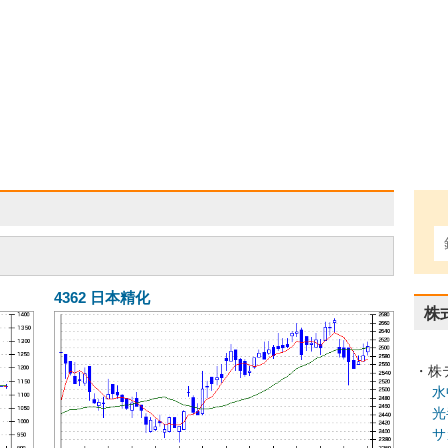
4362
日本精化
株
・株
水
光
サ