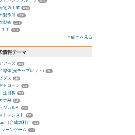
フトバンクグループ
1372
河電気工業
1213
田製作所
1134
本製鉄
1075
ＮＴＴ
1016
続きを見る
式情報テーマ
アアース
295
半導体(光チップレット)
293
ピダス
280
中ドローン
239
Ｉ注目株
219
カナAI
219
ィジカルAI
205
ォトレジスト
199
-fuel（合成燃料）
178
クレーンゲーム
157