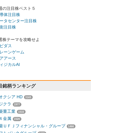
週の注目株ベスト５
導体注目株
ータセンター注目株
衛注目株
選株テーマを攻略せよ
ピダス
レーンゲーム
アアース
ィジカルAI
目銘柄ランキング
オクシア HD
3165
ジクラ
1977
菱重工業
1533
Ｘ金属
1520
菱ＵＦＪフィナンシャル・グループ
1466