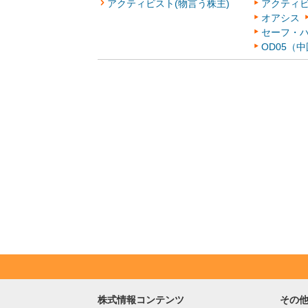
アクティビスト(物言う株主)
アクティ
オアシス
セーフ・
OD05（
株式情報コンテンツ
その