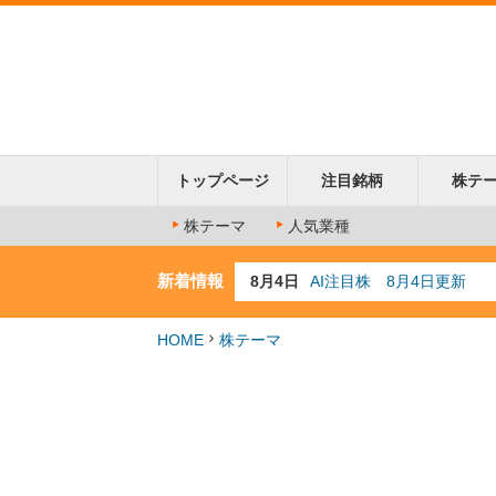
トップページ
注目銘柄
株テ
株テーマ
人気業種
新着情報
8月4日
AI注目株 8月4日更新
8月3日
人気業種注目株 8月3日
8月2日
金融注目株 8月2日更新
HOME
株テーマ
7月29日
日経225シグナル点灯
7月10日
半導体注目株 7月10日