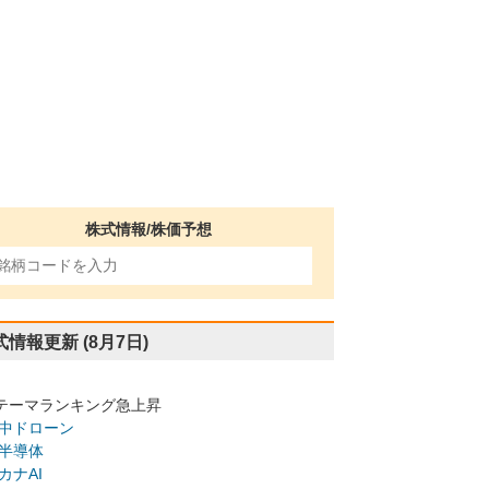
株式情報/株価予想
式情報更新
(8月7日)
テーマランキング急上昇
中ドローン
半導体
カナAI