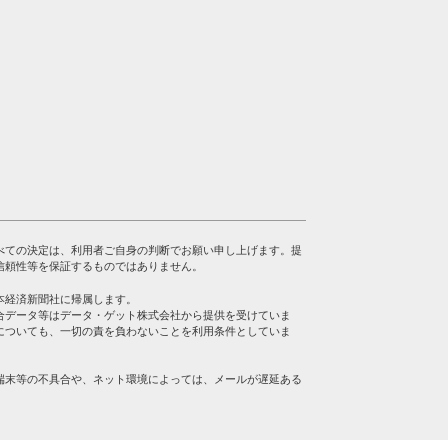
べての決定は、利用者ご自身の判断でお願い申し上げます。提
信頼性等を保証するものではありません。
本経済新聞社に帰属します。
合データ等はデータ・ゲット株式会社から提供を受けていま
についても、一切の責を負わないことを利用条件としていま
端末等の不具合や、ネット環境によっては、メールが遅延ある