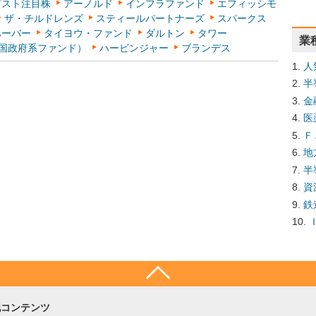
ビスト注目株
アーノルド
インフラファンド
エフィッシモ
ザ・チルドレンズ
スティールパートナーズ
スパークス
ハーバー
タイヨウ・ファンド
ダルトン
タワー
業
中国政府系ファンド）
ハービンジャー
ブランデス
人
半
金
医
Ｆ
地
半
資
鉄
他コンテンツ