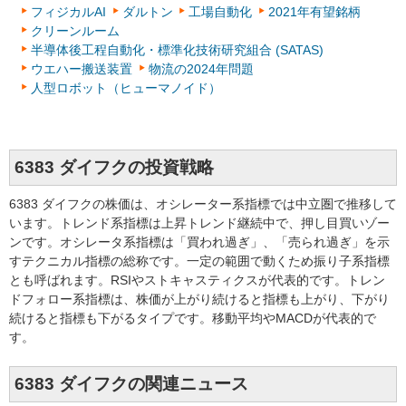
フィジカルAI
ダルトン
工場自動化
2021年有望銘柄
クリーンルーム
半導体後工程自動化・標準化技術研究組合 (SATAS)
ウエハー搬送装置
物流の2024年問題
人型ロボット（ヒューマノイド）
6383 ダイフクの投資戦略
6383 ダイフクの株価は、オシレーター系指標では中立圏で推移して
います。トレンド系指標は上昇トレンド継続中で、押し目買いゾー
ンです。オシレータ系指標は「買われ過ぎ」、「売られ過ぎ」を示
すテクニカル指標の総称です。一定の範囲で動くため振り子系指標
とも呼ばれます。RSIやストキャスティクスが代表的です。トレン
ドフォロー系指標は、株価が上がり続けると指標も上がり、下がり
続けると指標も下がるタイプです。移動平均やMACDが代表的で
す。
6383 ダイフクの関連ニュース