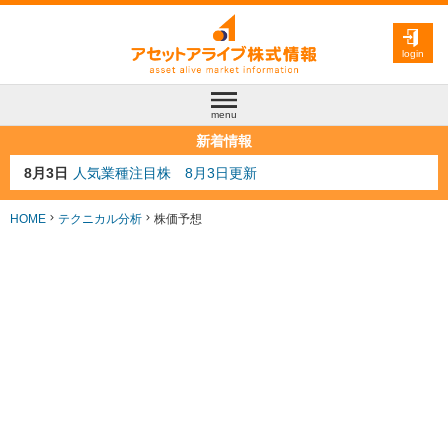
login
menu
新着情報
8月3日
人気業種注目株 8月3日更新
8月2日
金融注目株 8月2日更新
7月29日
日経225シグナル点灯
HOME
テクニカル分析
株価予想
7月10日
半導体注目株 7月10日更新
8月4日
AI注目株 8月4日更新