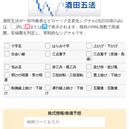
酒田五法や一目均衡表などローソク足変化シグナル(当日示現のみ)
は、
内に
または
で表示されます。独自のHAL指数で高値
圏、安値圏を判定し、実戦的なシグナルです。
十字足
はらみ十字
上ひげ・下ひげ
出会い線
三点童子
三点童子（安値・高
値）
包み足
赤三兵・黒三兵
並び赤・並び黒
明けの明星・宵の明
三役好転・三役逆転
雲上抜け・下抜け
星
転換線上抜け・下抜
遅行線上抜け・下抜
五陽連・五陰連
け
け
株式情報/株価予想