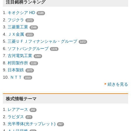
注目銘柄ランキング
キオクシア HD
3189
フジクラ
1973
三菱重工業
1546
ＪＸ金属
1523
三菱ＵＦＪフィナンシャル・グループ
1472
ソフトバンクグループ
1378
古河電気工業
1203
村田製作所
1132
日本製鉄
1075
ＮＴＴ
1010
続きを見る
株式情報テーマ
レアアース
292
ラピダス
277
光半導体(光チップレット)
267
ＡＩ注目株