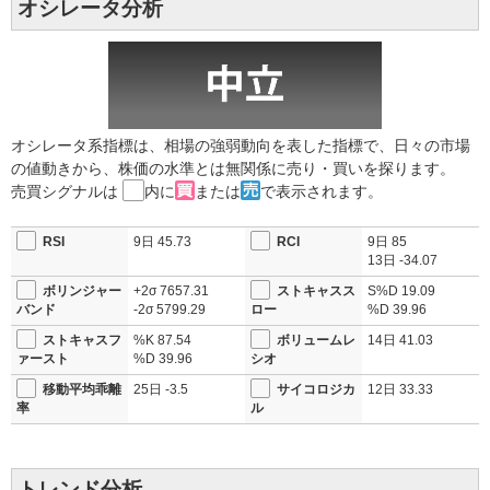
オシレータ分析
研究開発拠点を同州内に新設し、物流拠点を持つ流通・小売業の開拓も
進める。未深耕領域の需要取り込みを加速させる戦略だ。
2025年12月期決算予想は、売上高6,500億円、営業利益870億円、経常利
益900億円、最終利益680億円の見込みだ。業績予想は8月に上方修正さ
れており、米国での物流需要拡大と生産効率向上が収益性向上に寄与す
る見立てだ。第2四半期累計の売上高は3,264億円、営業利益511億円と
オシレータ系指標は、相場の強弱動向を表した指標で、日々の市場
上期から好調が続いている。
の値動きから、株価の水準とは無関係に売り・買いを探ります。
売買シグナルは
内に
または
で表示されます。
物流自動化の需要拡大や流通業の新規開拓、AIなど先端技術活用の研究
開発拠点新設による競争力強化で、米国事業の成長余地は大きい。年間
配当は68円に増額修正された。今後も堅調な受注残と海外展開が収益成
RSI
9日
45.73
RCI
9日
85
長を牽引する見通しだ。
13日
-34.07
2025/08/08 16:07
【上方修正】通期経常利益843億円→900億
ボリンジャー
+2σ
7657.31
ストキャスス
S%D
19.09
円 配当64円→68円 コスト削減への取組等
バンド
-2σ
5799.29
ロー
%D
39.96
が寄与し収益性が向上 株価は+13.78％の
ストキャスフ
%K
87.54
ボリュームレ
14日
41.03
4524円
ァースト
%D
39.96
シオ
移動平均乖離
25日
-3.5
サイコロジカ
12日
33.33
率
ル
トレンド分析