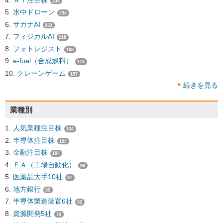
236
水中ドローン
234
サカナAI
233
フィジカルAI
218
フォトレジスト
198
e-fuel（合成燃料）
173
クレーンゲーム
157
続きを見る
業種別
人気業種注目株
134
半導体注目株
104
金融注目株
104
ＦＡ（工場自動化）
96
医薬品大手10社
91
地方銀行
89
半導体製造装置6社
82
資源開発5社
70