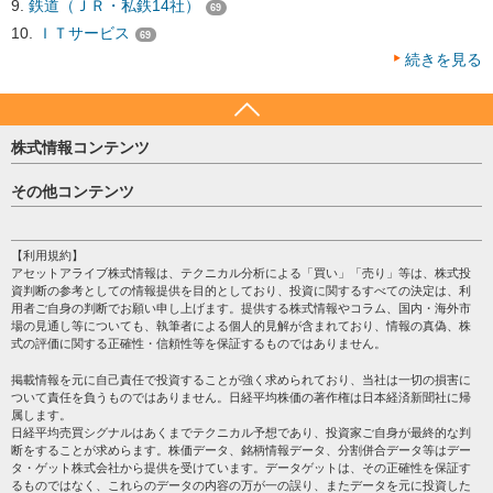
鉄道（ＪＲ・私鉄14社）
69
ＩＴサービス
69
続きを見る
株式情報コンテンツ
日経平均
その他コンテンツ
売買シグナル
HOME
注目銘柄
個人情報保護方針
【利用規約】
株テーマ情報
アセットアライブ株式情報は、テクニカル分析による「買い」「売り」等は、株式投
プライバシーポリシー
海外市況
資判断の参考としての情報提供を目的としており、投資に関するすべての決定は、利
会社案内
用者ご自身の判断でお願い申し上げます。提供する株式情報やコラム、国内・海外市
投資カレンダー
場の見通し等についても、執筆者による個人的見解が含まれており、情報の真偽、株
サイトマップ
格付け情報
式の評価に関する正確性・信頼性等を保証するものではありません。
お問い合わせ
株式情報・株価予想
掲載情報を元に自己責任で投資することが強く求められており、当社は一切の損害に
過去データ
ついて責任を負うものではありません。日経平均株価の著作権は日本経済新聞社に帰
属します。
日経平均売買シグナルはあくまでテクニカル予想であり、投資家ご自身が最終的な判
断をすることが求めらます。株価データ、銘柄情報データ、分割併合データ等はデー
タ・ゲット株式会社から提供を受けています。データゲットは、その正確性を保証す
るものではなく、これらのデータの内容の万が一の誤り、またデータを元に投資した