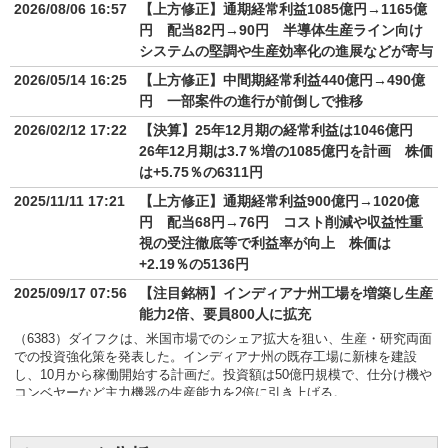
2026/08/06 16:57
【上方修正】通期経常利益1085億円→1165億
円 配当82円→90円 半導体生産ライン向け
システムの堅調や生産効率化の進展などが寄与
2026/05/14 16:25
【上方修正】中間期経常利益440億円→490億
円 一部案件の進行が前倒しで推移
2026/02/12 17:22
【決算】25年12月期の経常利益は1046億円
26年12月期は3.7％増の1085億円を計画 株価
は+5.75％の6311円
2025/11/11 17:21
【上方修正】通期経常利益900億円→1020億
円 配当68円→76円 コスト削減や収益性重
視の受注徹底等で利益率が向上 株価は
+2.19％の5136円
2025/09/17 07:56
【注目銘柄】インディアナ州工場を増築し生産
能力2倍、要員800人に拡充
（6383）ダイフクは、米国市場でのシェア拡大を狙い、生産・研究両面
での投資強化策を発表した。インディアナ州の既存工場に新棟を建設
し、10月から稼働開始する計画だ。投資額は50億円規模で、仕分け機や
コンベヤーなど主力機器の生産能力を2倍に引き上げる。
あわせて米工場の生産要員を現状比8割増の約800人に拡充し、北米での
物流需要増加に応える。さらに人工知能（AI）やデータ解析を活用する