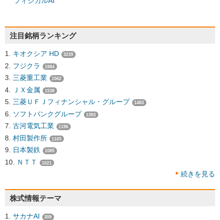
フィジカルAI
注目銘柄ランキング
キオクシア HD
3239
フジクラ
1984
三菱重工業
1562
ＪＸ金属
1538
三菱ＵＦＪフィナンシャル・グループ
1483
ソフトバンクグループ
1393
古河電気工業
1196
村田製作所
1165
日本製鉄
1085
ＮＴＴ
1021
続きを見る
株式情報テーマ
サカナAI
309