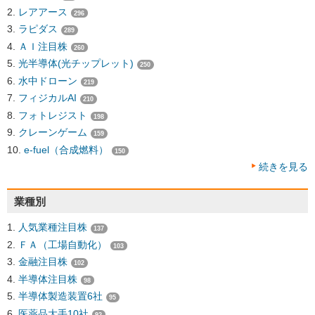
レアアース
296
ラピダス
289
ＡＩ注目株
260
光半導体(光チップレット)
250
水中ドローン
219
フィジカルAI
210
フォトレジスト
198
クレーンゲーム
159
e-fuel（合成燃料）
150
続きを見る
業種別
人気業種注目株
137
ＦＡ（工場自動化）
103
金融注目株
102
半導体注目株
98
半導体製造装置6社
95
医薬品大手10社
92