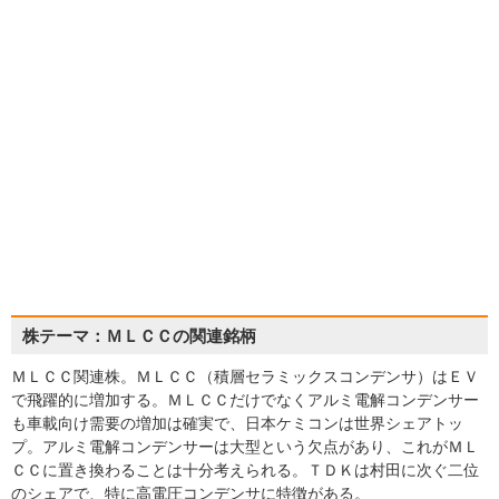
株テーマ：ＭＬＣＣの関連銘柄
ＭＬＣＣ関連株。ＭＬＣＣ（積層セラミックスコンデンサ）はＥＶ
で飛躍的に増加する。ＭＬＣＣだけでなくアルミ電解コンデンサー
も車載向け需要の増加は確実で、日本ケミコンは世界シェアトッ
プ。アルミ電解コンデンサーは大型という欠点があり、これがＭＬ
ＣＣに置き換わることは十分考えられる。ＴＤＫは村田に次ぐ二位
のシェアで、特に高電圧コンデンサに特徴がある。