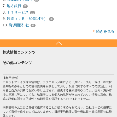
地方銀行
83
ＩＴサービス
71
鉄道（ＪＲ・私鉄14社）
66
資源開発5社
62
続きを見る
株式情報コンテンツ
日経平均
その他コンテンツ
売買シグナル
HOME
注目銘柄
個人情報保護方針
【利用規約】
株テーマ情報
アセットアライブ株式情報は、テクニカル分析による「買い」「売り」等は、株式投
プライバシーポリシー
海外市況
資判断の参考としての情報提供を目的としており、投資に関するすべての決定は、利
会社案内
用者ご自身の判断でお願い申し上げます。提供する株式情報やコラム、国内・海外市
投資カレンダー
場の見通し等についても、執筆者による個人的見解が含まれており、情報の真偽、株
サイトマップ
格付け情報
式の評価に関する正確性・信頼性等を保証するものではありません。
お問い合わせ
株式情報・株価予想
掲載情報を元に自己責任で投資することが強く求められており、当社は一切の損害に
過去データ
ついて責任を負うものではありません。日経平均株価の著作権は日本経済新聞社に帰
属します。