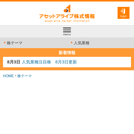
login
menu
株テーマ
人気業種
新着情報
8月3日
人気業種注目株 8月3日更新
8月2日
金融注目株 8月2日更新
7月29日
日経225シグナル点灯
HOME
株テーマ
7月10日
半導体注目株 7月10日更新
8月4日
AI注目株 8月4日更新