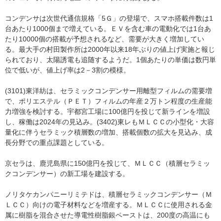
コンデンサは次世代通信規格「5Ｇ」の登場で、スマホ搭載件数は1
台あたり1000個まで増えている。ＥＶを含む車の電動化では1台あ
たり10000個の搭載が予想されるなど、需要が大きく増加してい
る。最大手の村田製作所は2000年以来18年ぶりの値上げ実施と報じ
られており、太陽誘電も追随するようだ。1個あたりの単価は数円単
位で低いが、値上げ率は2－3割の模様。
(3101)東洋紡は、セラミックコンデンサー用離型フィルムの需要増
で、ポリエステル（ＰＥＴ）フィルムの年産２万トン程度の生産能
力増強を検討する。宇都宮工場に100億円を投じて新ラインを増設
し、稼働は2024年の見込み。(3402)東レもＭＬＣＣの小型化・大容
量化に伴うセラミック積層数の増加、搭載個数の拡大を見込み、成
長分野での重点課題としている。
京セラは、鹿児島県に150億円を投じて、ＭＬＣＣ（積層セラミッ
クコンデンサー）の新工場を建設する。
ノリタケカンパニーリミテドは、積層セラミックコンデンサー（Ｍ
ＬＣＣ）向けの電子材料などを増産する。ＭＬＣＣに使用される金
属に樹脂を混合させた導電性樹脂銀ペーストは、200度の高温にも