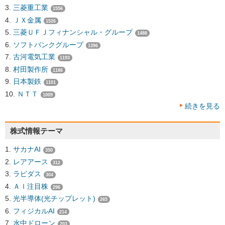
三菱重工業
1556
ＪＸ金属
1526
三菱ＵＦＪフィナンシャル・グループ
1488
ソフトバンクグループ
1396
古河電気工業
1193
村田製作所
1186
日本製鉄
1101
ＮＴＴ
1009
続きを見る
株式情報テーマ
サカナAI
350
レアアース
312
ラピダス
304
ＡＩ注目株
296
光半導体(光チップレット)
265
フィジカルAI
214
水中ドローン
203