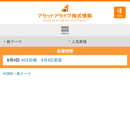
login
menu
株テーマ
人気業種
新着情報
8月4日
AI注目株 8月4日更新
8月3日
人気業種注目株 8月3日更新
8月2日
金融注目株 8月2日更新
HOME
株テーマ
7月29日
日経225シグナル点灯
7月10日
半導体注目株 7月10日更新