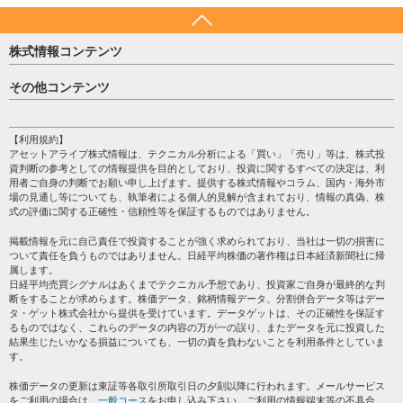
株式情報コンテンツ
日経平均
その他コンテンツ
売買シグナル
HOME
注目銘柄
個人情報保護方針
【利用規約】
株テーマ情報
アセットアライブ株式情報は、テクニカル分析による「買い」「売り」等は、株式投
プライバシーポリシー
海外市況
資判断の参考としての情報提供を目的としており、投資に関するすべての決定は、利
会社案内
用者ご自身の判断でお願い申し上げます。提供する株式情報やコラム、国内・海外市
投資カレンダー
場の見通し等についても、執筆者による個人的見解が含まれており、情報の真偽、株
サイトマップ
格付け情報
式の評価に関する正確性・信頼性等を保証するものではありません。
お問い合わせ
株式情報・株価予想
掲載情報を元に自己責任で投資することが強く求められており、当社は一切の損害に
過去データ
ついて責任を負うものではありません。日経平均株価の著作権は日本経済新聞社に帰
属します。
日経平均売買シグナルはあくまでテクニカル予想であり、投資家ご自身が最終的な判
断をすることが求めらます。株価データ、銘柄情報データ、分割併合データ等はデー
タ・ゲット株式会社から提供を受けています。データゲットは、その正確性を保証す
るものではなく、これらのデータの内容の万が一の誤り、またデータを元に投資した
結果生じたいかなる損益についても、一切の責を負わないことを利用条件としていま
す。
株価データの更新は東証等各取引所取引日の夕刻以降に行われます。メールサービス
をご利用の場合は、
一般コース
をお申し込み下さい。ご利用の情報端末等の不具合