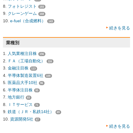
フォトレジスト
193
クレーンゲーム
168
e-fuel（合成燃料）
143
続きを見る
業種別
人気業種注目株
156
ＦＡ（工場自動化）
116
金融注目株
113
半導体製造装置6社
109
医薬品大手10社
96
半導体注目株
95
地方銀行
83
ＩＴサービス
71
鉄道（ＪＲ・私鉄14社）
69
資源開発5社
67
続きを見る