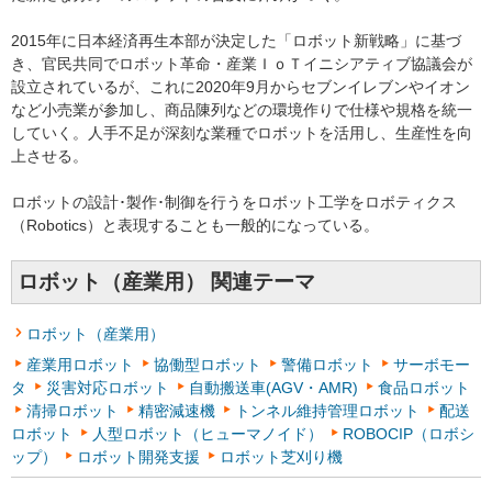
2015年に日本経済再生本部が決定した「ロボット新戦略」に基づ
き、官民共同でロボット革命・産業ＩｏＴイニシアティブ協議会が
設立されているが、これに2020年9月からセブンイレブンやイオン
など小売業が参加し、商品陳列などの環境作りで仕様や規格を統一
していく。人手不足が深刻な業種でロボットを活用し、生産性を向
上させる。
ロボットの設計･製作･制御を行うをロボット工学をロボティクス
（Robotics）と表現することも一般的になっている。
ロボット（産業用） 関連テーマ
ロボット（産業用）
産業用ロボット
協働型ロボット
警備ロボット
サーボモー
タ
災害対応ロボット
自動搬送車(AGV・AMR)
食品ロボット
清掃ロボット
精密減速機
トンネル維持管理ロボット
配送
ロボット
人型ロボット（ヒューマノイド）
ROBOCIP（ロボシ
ップ）
ロボット開発支援
ロボット芝刈り機