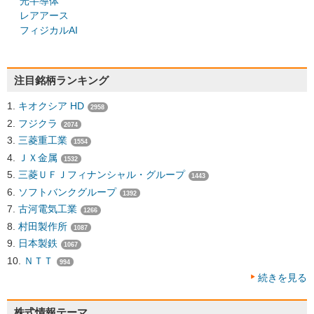
光半導体
レアアース
フィジカルAI
注目銘柄ランキング
キオクシア HD
2958
フジクラ
2074
三菱重工業
1554
ＪＸ金属
1532
三菱ＵＦＪフィナンシャル・グループ
1443
ソフトバンクグループ
1392
古河電気工業
1266
村田製作所
1087
日本製鉄
1067
ＮＴＴ
994
続きを見る
株式情報テーマ