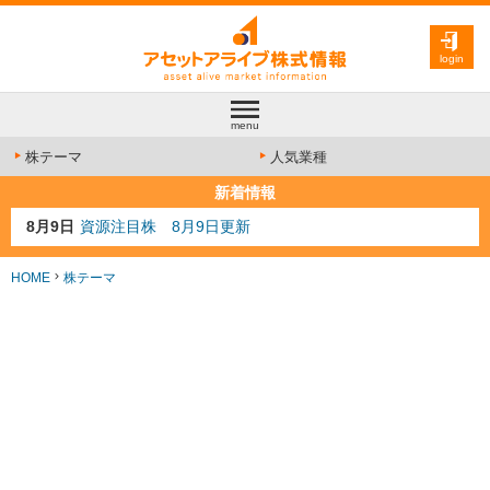
login
menu
株テーマ
人気業種
新着情報
8月9日
資源注目株 8月9日更新
8月4日
AI注目株 8月4日更新
8月3日
人気業種注目株 8月3日更新
HOME
株テーマ
8月2日
金融注目株 8月2日更新
7月29日
日経225シグナル点灯