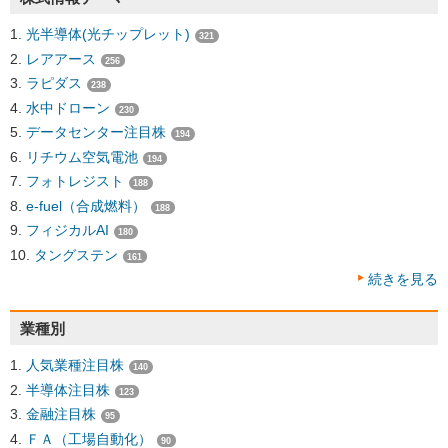
光半導体(光チップレット)
321
レアアース
256
ラピダス
238
水中ドローン
230
データセンター注目株
194
リチウム空気電池
194
フォトレジスト
188
e-fuel（合成燃料）
188
フィジカルAI
180
タングステン
161
続きを見る
業種別
人気業種注目株
140
半導体注目株
123
金融注目株
95
ＦＡ（工場自動化）
90