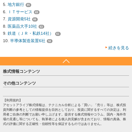
地方銀行
85
ＩＴサービス
69
資源開発5社
66
医薬品大手10社
63
鉄道（ＪＲ・私鉄14社）
61
半導体製造装置6社
58
続きを見る
株式情報コンテンツ
日経平均
その他コンテンツ
売買シグナル
HOME
注目銘柄
個人情報保護方針
【利用規約】
株テーマ情報
アセットアライブ株式情報は、テクニカル分析による「買い」「売り」等は、株式投
プライバシーポリシー
海外市況
資判断の参考としての情報提供を目的としており、投資に関するすべての決定は、利
会社案内
用者ご自身の判断でお願い申し上げます。提供する株式情報やコラム、国内・海外市
投資カレンダー
場の見通し等についても、執筆者による個人的見解が含まれており、情報の真偽、株
サイトマップ
格付け情報
式の評価に関する正確性・信頼性等を保証するものではありません。
お問い合わせ
株式情報・株価予想