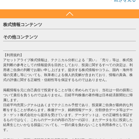
株式情報コンテンツ
日経平均
その他コンテンツ
売買シグナル
HOME
注目銘柄
個人情報保護方針
【利用規約】
株テーマ情報
アセットアライブ株式情報は、テクニカル分析による「買い」「売り」等は、株式投
プライバシーポリシー
海外市況
資判断の参考としての情報提供を目的としており、投資に関するすべての決定は、利
会社案内
用者ご自身の判断でお願い申し上げます。提供する株式情報やコラム、国内・海外市
投資カレンダー
場の見通し等についても、執筆者による個人的見解が含まれており、情報の真偽、株
サイトマップ
格付け情報
式の評価に関する正確性・信頼性等を保証するものではありません。
お問い合わせ
株式情報・株価予想
掲載情報を元に自己責任で投資することが強く求められており、当社は一切の損害に
過去データ
ついて責任を負うものではありません。日経平均株価の著作権は日本経済新聞社に帰
属します。
日経平均売買シグナルはあくまでテクニカル予想であり、投資家ご自身が最終的な判
断をすることが求めらます。株価データ、銘柄情報データ、分割併合データ等はデー
タ・ゲット株式会社から提供を受けています。データゲットは、その正確性を保証す
るものではなく、これらのデータの内容の万が一の誤り、またデータを元に投資した
結果生じたいかなる損益についても、一切の責を負わないことを利用条件としていま
す。