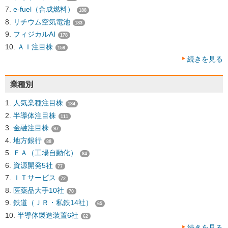
e-fuel（合成燃料）
188
リチウム空気電池
183
フィジカルAI
178
ＡＩ注目株
159
続きを見る
業種別
人気業種注目株
134
半導体注目株
111
金融注目株
97
地方銀行
88
ＦＡ（工場自動化）
84
資源開発5社
77
ＩＴサービス
72
医薬品大手10社
70
鉄道（ＪＲ・私鉄14社）
65
半導体製造装置6社
62
続きを見る