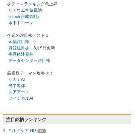
・株テーマランキング急上昇
リチウム空気電池
e-fuel(合成燃料)
水中ドローン
・今週の注目株ベスト５
金融注目株
資源注目株
8月9日更新
半導体注目株
データセンター注目株
・厳選株テーマを攻略せよ
サカナAI
光半導体
レアアース
フィジカルAI
注目銘柄ランキング
キオクシア HD
2991