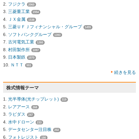
フジクラ
2060
三菱重工業
1554
ＪＸ金属
1538
三菱ＵＦＪフィナンシャル・グループ
1455
ソフトバンクグループ
1393
古河電気工業
1260
村田製作所
1097
日本製鉄
1070
ＮＴＴ
993
続きを見る
株式情報テーマ
光半導体(光チップレット)
319
レアアース
268
ラピダス
247
水中ドローン
233
データセンター注目株
202
フォトレジスト
190