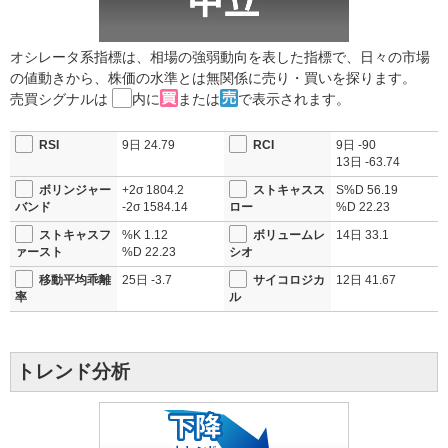
オシレータ系指標は、相場の強弱動向を表した指標で、日々の市場
の値動きから、株価の水準とは無関係に売り・買いを探ります。
売買シグナルは
内に
または
で表示されます。
RSI
9日
24.79
RCI
9日
-90
13日
-63.74
ボリンジャー
+2σ
1804.2
ストキャスス
S%D
56.19
バンド
-2σ
1584.14
ロー
%D
22.23
ストキャスフ
%K
1.12
ボリュームレ
14日
33.1
ァースト
%D
22.23
シオ
移動平均乖離
25日
-3.7
サイコロジカ
12日
41.67
率
ル
トレンド分析