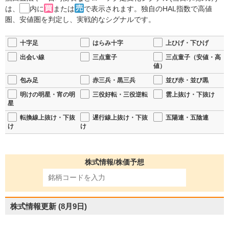
は、
内に
または
で表示されます。独自のHAL指数で高値
圏、安値圏を判定し、実戦的なシグナルです。
十字足
はらみ十字
上ひげ・下ひげ
出会い線
三点童子
三点童子（安値・高
値）
包み足
赤三兵・黒三兵
並び赤・並び黒
明けの明星・宵の明
三役好転・三役逆転
雲上抜け・下抜け
星
転換線上抜け・下抜
遅行線上抜け・下抜
五陽連・五陰連
け
け
株式情報/株価予想
株式情報更新
(8月9日)