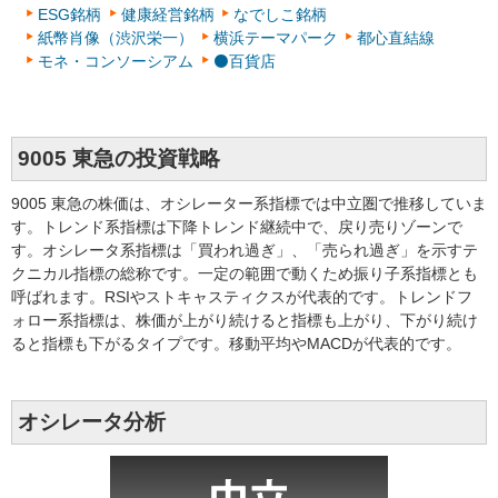
ESG銘柄
健康経営銘柄
なでしこ銘柄
紙幣肖像（渋沢栄一）
横浜テーマパーク
都心直結線
モネ・コンソーシアム
⚫百貨店
9005 東急の投資戦略
9005 東急の株価は、オシレーター系指標では中立圏で推移していま
す。トレンド系指標は下降トレンド継続中で、戻り売りゾーンで
す。オシレータ系指標は「買われ過ぎ」、「売られ過ぎ」を示すテ
クニカル指標の総称です。一定の範囲で動くため振り子系指標とも
呼ばれます。RSIやストキャスティクスが代表的です。トレンドフ
ォロー系指標は、株価が上がり続けると指標も上がり、下がり続け
ると指標も下がるタイプです。移動平均やMACDが代表的です。
オシレータ分析