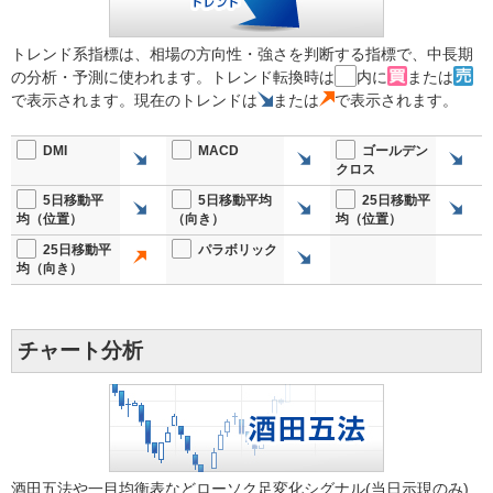
トレンド系指標は、相場の方向性・強さを判断する指標で、中長期
の分析・予測に使われます。トレンド転換時は
内に
または
で表示されます。現在のトレンドは
または
で表示されます。
DMI
MACD
ゴールデン
クロス
5日移動平
5日移動平均
25日移動平
均（位置）
（向き）
均（位置）
25日移動平
パラボリック
均（向き）
チャート分析
酒田五法や一目均衡表などローソク足変化シグナル(当日示現のみ)