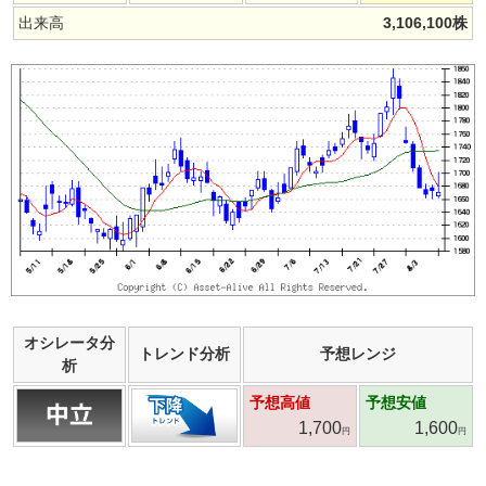
出来高
3,106,100
株
オシレータ分
トレンド分析
予想レンジ
析
予想高値
予想安値
1,700
1,600
円
円