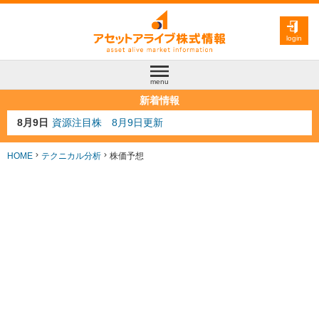
login
menu
新着情報
8月4日
AI注目株 8月4日更新
8月3日
人気業種注目株 8月3日更新
8月2日
金融注目株 8月2日更新
HOME
テクニカル分析
株価予想
7月29日
日経225シグナル点灯
8月9日
資源注目株 8月9日更新