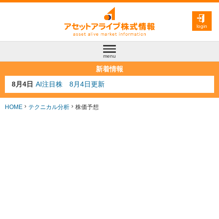
login
menu
新着情報
8月3日
人気業種注目株 8月3日更新
8月2日
金融注目株 8月2日更新
7月29日
日経225シグナル点灯
HOME
テクニカル分析
株価予想
7月10日
半導体注目株 7月10日更新
8月4日
AI注目株 8月4日更新