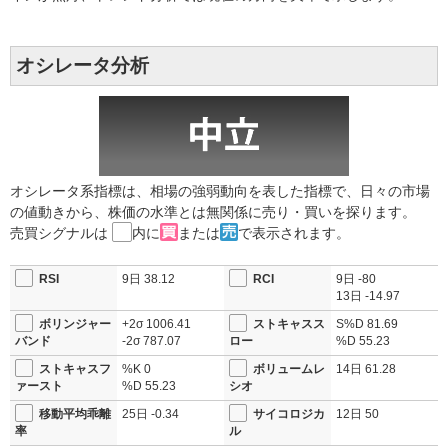
オシレータ分析
オシレータ系指標は、相場の強弱動向を表した指標で、日々の市場
の値動きから、株価の水準とは無関係に売り・買いを探ります。
売買シグナルは
内に
または
で表示されます。
RSI
9日
38.12
RCI
9日
-80
13日
-14.97
ボリンジャー
+2σ
1006.41
ストキャスス
S%D
81.69
バンド
-2σ
787.07
ロー
%D
55.23
ストキャスフ
%K
0
ボリュームレ
14日
61.28
ァースト
%D
55.23
シオ
移動平均乖離
25日
-0.34
サイコロジカ
12日
50
率
ル