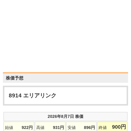
株価予想
8914
エリアリンク
2026年8月7日 株価
900
円
始値
922
円
高値
931
円
安値
896
円
終値