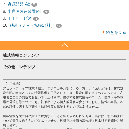
資源開発5社
75
半導体製造装置6社
75
ＩＴサービス
73
鉄道（ＪＲ・私鉄14社）
67
続きを見る
株式情報コンテンツ
日経平均
その他コンテンツ
売買シグナル
HOME
注目銘柄
個人情報保護方針
【利用規約】
株テーマ情報
アセットアライブ株式情報は、テクニカル分析による「買い」「売り」等は、株式投
プライバシーポリシー
海外市況
資判断の参考としての情報提供を目的としており、投資に関するすべての決定は、利
会社案内
用者ご自身の判断でお願い申し上げます。提供する株式情報やコラム、国内・海外市
投資カレンダー
場の見通し等についても、執筆者による個人的見解が含まれており、情報の真偽、株
サイトマップ
格付け情報
式の評価に関する正確性・信頼性等を保証するものではありません。
お問い合わせ
株式情報・株価予想
掲載情報を元に自己責任で投資することが強く求められており、当社は一切の損害に
過去データ
ついて責任を負うものではありません。日経平均株価の著作権は日本経済新聞社に帰
属します。