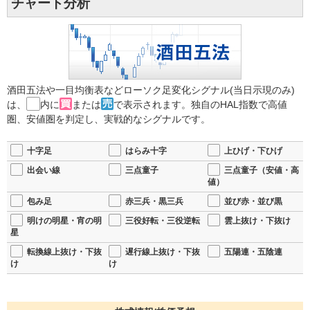
チャート分析
酒田五法や一目均衡表などローソク足変化シグナル(当日示現のみ)
は、
内に
または
で表示されます。独自のHAL指数で高値
圏、安値圏を判定し、実戦的なシグナルです。
十字足
はらみ十字
上ひげ・下ひげ
出会い線
三点童子
三点童子（安値・高
値）
包み足
赤三兵・黒三兵
並び赤・並び黒
明けの明星・宵の明
三役好転・三役逆転
雲上抜け・下抜け
星
転換線上抜け・下抜
遅行線上抜け・下抜
五陽連・五陰連
け
け