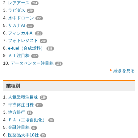
レアアース
284
ラピダス
279
水中ドローン
255
サカナAI
213
フィジカルAI
201
フォトレジスト
200
e-fuel（合成燃料）
188
ＡＩ注目株
187
データセンター注目株
178
続きを見る
業種別
人気業種注目株
129
半導体注目株
119
地方銀行
89
ＦＡ（工場自動化）
88
金融注目株
87
医薬品大手10社
85