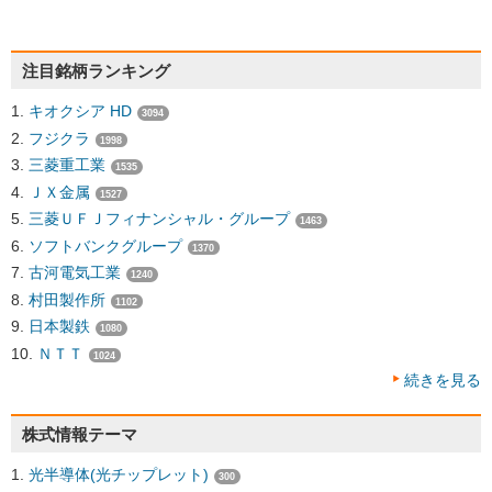
注目銘柄ランキング
キオクシア HD
3094
フジクラ
1998
三菱重工業
1535
ＪＸ金属
1527
三菱ＵＦＪフィナンシャル・グループ
1463
ソフトバンクグループ
1370
古河電気工業
1240
村田製作所
1102
日本製鉄
1080
ＮＴＴ
1024
続きを見る
株式情報テーマ
光半導体(光チップレット)
300