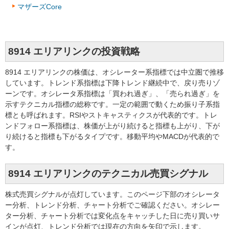
マザーズCore
8914 エリアリンクの投資戦略
8914 エリアリンクの株価は、オシレーター系指標では中立圏で推移
しています。トレンド系指標は下降トレンド継続中で、戻り売りゾ
ーンです。オシレータ系指標は「買われ過ぎ」、「売られ過ぎ」を
示すテクニカル指標の総称です。一定の範囲で動くため振り子系指
標とも呼ばれます。RSIやストキャスティクスが代表的です。トレ
ンドフォロー系指標は、株価が上がり続けると指標も上がり、下が
り続けると指標も下がるタイプです。移動平均やMACDが代表的で
す。
8914 エリアリンクのテクニカル売買シグナル
株式売買シグナルが点灯しています。このページ下部のオシレータ
ー分析、トレンド分析、チャート分析でご確認ください。オシレー
ター分析、チャート分析では変化点をキャッチした日に売り買いサ
インが点灯、トレンド分析では現在の方向を矢印で示します。