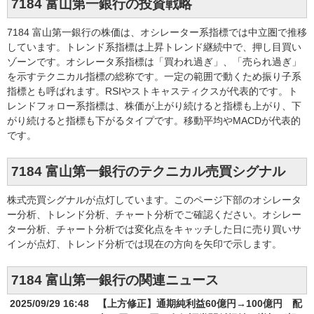
7184 富山第一銀行の投資戦略
7184 富山第一銀行の株価は、オシレーター系指標では中立圏で推移
しています。トレンド系指標は上昇トレンド継続中で、押し目買い
ゾーンです。オシレータ系指標は「買われ過ぎ」、「売られ過ぎ」
を示すテクニカル指標の総称です。一定の範囲で動くため振り子系
指標とも呼ばれます。RSIやストキャスティクスが代表的です。ト
レンドフォロー系指標は、株価が上がり続けると指標も上がり、下
がり続けると指標も下がるタイプです。移動平均やMACDが代表的
です。
7184 富山第一銀行のテクニカル売買シグナル
株式売買シグナルが点灯しています。このページ下部のオシレータ
ー分析、トレンド分析、チャート分析でご確認ください。オシレー
ター分析、チャート分析では変化点をキャッチした日に売り買いサ
インが点灯、トレンド分析では現在の方向を矢印で示します。
7184 富山第一銀行の関連ニュース
2025/09/29 16:48
【上方修正】通期純利益60億円→100億円 配