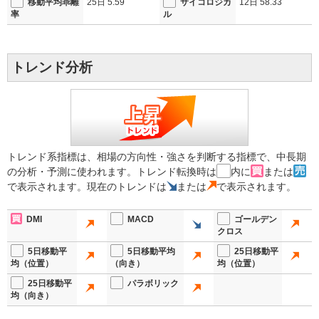
移動平均乖離
25日
5.59
サイコロジカ
12日
58.33
率
ル
トレンド分析
トレンド系指標は、相場の方向性・強さを判断する指標で、中長期
の分析・予測に使われます。トレンド転換時は
内に
または
で表示されます。現在のトレンドは
または
で表示されます。
DMI
MACD
ゴールデン
クロス
5日移動平
5日移動平均
25日移動平
均（位置）
（向き）
均（位置）
25日移動平
パラボリック
均（向き）