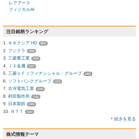
レアアース
フィジカルAI
注目銘柄ランキング
キオクシア HD
3094
フジクラ
1998
三菱重工業
1535
ＪＸ金属
1527
三菱ＵＦＪフィナンシャル・グループ
1463
ソフトバンクグループ
1370
古河電気工業
1240
村田製作所
1102
日本製鉄
1080
ＮＴＴ
1024
続きを見る
株式情報テーマ