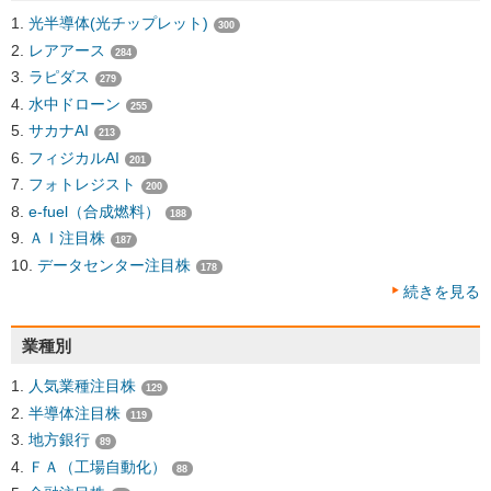
光半導体(光チップレット)
300
レアアース
284
ラピダス
279
水中ドローン
255
サカナAI
213
フィジカルAI
201
フォトレジスト
200
e-fuel（合成燃料）
188
ＡＩ注目株
187
データセンター注目株
178
続きを見る
業種別
人気業種注目株
129
半導体注目株
119
地方銀行
89
ＦＡ（工場自動化）
88