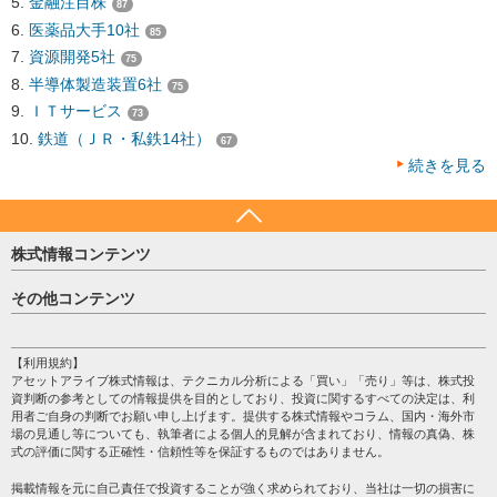
金融注目株
87
医薬品大手10社
85
資源開発5社
75
半導体製造装置6社
75
ＩＴサービス
73
鉄道（ＪＲ・私鉄14社）
67
続きを見る
株式情報コンテンツ
日経平均
その他コンテンツ
売買シグナル
HOME
注目銘柄
個人情報保護方針
【利用規約】
株テーマ情報
アセットアライブ株式情報は、テクニカル分析による「買い」「売り」等は、株式投
プライバシーポリシー
海外市況
資判断の参考としての情報提供を目的としており、投資に関するすべての決定は、利
会社案内
用者ご自身の判断でお願い申し上げます。提供する株式情報やコラム、国内・海外市
投資カレンダー
場の見通し等についても、執筆者による個人的見解が含まれており、情報の真偽、株
サイトマップ
格付け情報
式の評価に関する正確性・信頼性等を保証するものではありません。
お問い合わせ
株式情報・株価予想
掲載情報を元に自己責任で投資することが強く求められており、当社は一切の損害に
過去データ