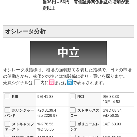
当36円→56円 有価証券関係損益の増加が想
定以上
オシレータ分析
オシレータ系指標は、相場の強弱動向を表した指標で、日々の市場
の値動きから、株価の水準とは無関係に売り・買いを探ります。
売買シグナルは
内に
または
で表示されます。
RSI
9日
41.88
RCI
9日
33.33
13日
-4.53
ボリンジャー
+2σ
3139.4
ストキャスス
S%D
68.34
バンド
-2σ
2229.97
ロー
%D
50.35
ストキャスフ
%K
76.56
ボリュームレ
14日
63.93
ァースト
%D
50.35
シオ