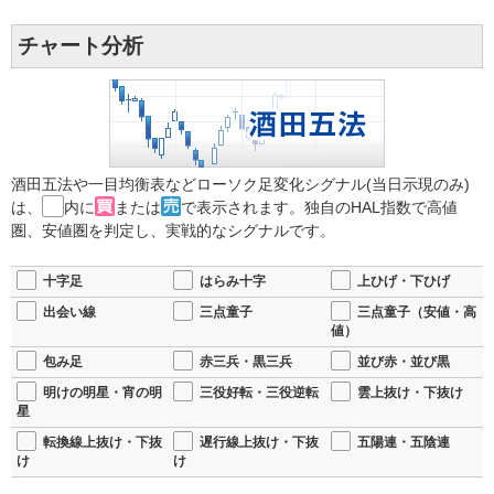
チャート分析
酒田五法や一目均衡表などローソク足変化シグナル(当日示現のみ)
は、
内に
または
で表示されます。独自のHAL指数で高値
圏、安値圏を判定し、実戦的なシグナルです。
十字足
はらみ十字
上ひげ・下ひげ
出会い線
三点童子
三点童子（安値・高
値）
包み足
赤三兵・黒三兵
並び赤・並び黒
明けの明星・宵の明
三役好転・三役逆転
雲上抜け・下抜け
星
転換線上抜け・下抜
遅行線上抜け・下抜
五陽連・五陰連
け
け