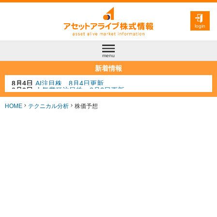
login
menu
新着情報
8月3日
人気業種注目株 8月3日更新
8月2日
金融注目株 8月2日更新
7月29日
日経225シグナル点灯
HOME
テクニカル分析
株価予想
7月10日
半導体注目株 7月10日更新
8月4日
AI注目株 8月4日更新