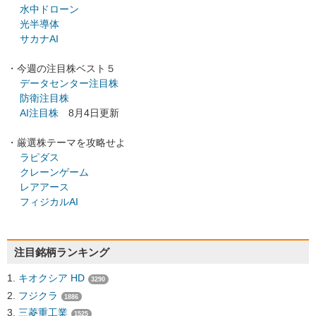
水中ドローン
光半導体
サカナAI
・今週の注目株ベスト５
データセンター注目株
防衛注目株
AI注目株
8月4日更新
・厳選株テーマを攻略せよ
ラピダス
クレーンゲーム
レアアース
フィジカルAI
注目銘柄ランキング
キオクシア HD
3290
フジクラ
1886
三菱重工業
1525