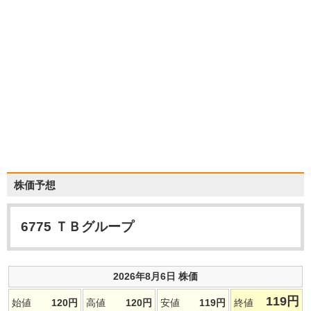
株価予想
6775
ＴＢグループ
2026年8月6日 株価
119
円
始値
120
円
高値
120
円
安値
119
円
終値