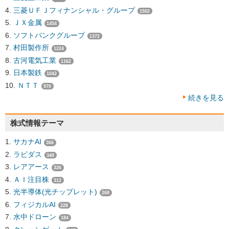
三菱ＵＦＪフィナンシャル・グループ
1502
ＪＸ金属
1454
ソフトバンクグループ
1372
村田製作所
1224
古河電気工業
1162
日本製鉄
1042
ＮＴＴ
970
続きを見る
株式情報テーマ
サカナAI
366
ラピダス
340
レアアース
326
ＡＩ注目株
312
光半導体(光チップレット)
268
フィジカルAI
228
水中ドローン
184