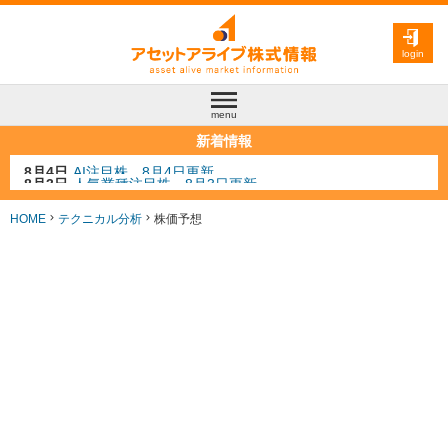
login
menu
新着情報
8月3日
人気業種注目株 8月3日更新
8月2日
金融注目株 8月2日更新
7月29日
日経225シグナル点灯
HOME
テクニカル分析
株価予想
7月10日
半導体注目株 7月10日更新
8月4日
AI注目株 8月4日更新