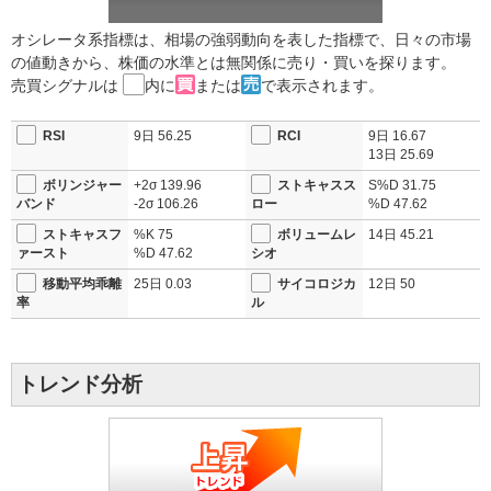
オシレータ系指標は、相場の強弱動向を表した指標で、日々の市場
の値動きから、株価の水準とは無関係に売り・買いを探ります。
売買シグナルは
内に
または
で表示されます。
RSI
9日
56.25
RCI
9日
16.67
13日
25.69
ボリンジャー
+2σ
139.96
ストキャスス
S%D
31.75
バンド
-2σ
106.26
ロー
%D
47.62
ストキャスフ
%K
75
ボリュームレ
14日
45.21
ァースト
%D
47.62
シオ
移動平均乖離
25日
0.03
サイコロジカ
12日
50
率
ル
トレンド分析