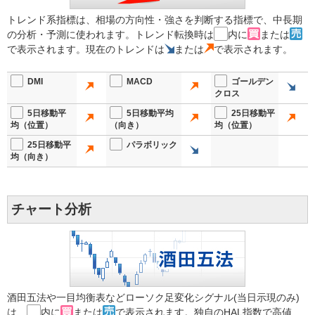
トレンド系指標は、相場の方向性・強さを判断する指標で、中長期
の分析・予測に使われます。トレンド転換時は
内に
または
で表示されます。現在のトレンドは
または
で表示されます。
DMI
MACD
ゴールデン
クロス
5日移動平
5日移動平均
25日移動平
均（位置）
（向き）
均（位置）
25日移動平
パラボリック
均（向き）
チャート分析
酒田五法や一目均衡表などローソク足変化シグナル(当日示現のみ)
は、
内に
または
で表示されます。独自のHAL指数で高値