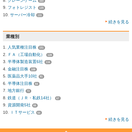
クレーンゲーム
165
フォトレジスト
135
サーバー冷却
131
続きを見る
業種別
人気業種注目株
151
ＦＡ（工場自動化）
128
半導体製造装置6社
116
金融注目株
108
医薬品大手10社
91
半導体注目株
84
地方銀行
72
鉄道（ＪＲ・私鉄14社）
67
資源開発5社
66
ＩＴサービス
64
続きを見る