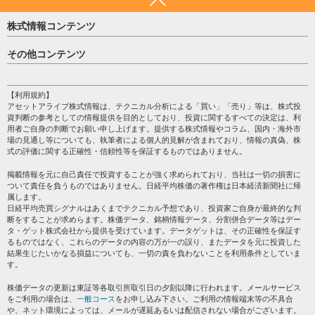
株式情報コンテンツ
日経平均
その他コンテンツ
売買シグナル
HOME
注目銘柄
個人情報保護方針
【利用規約】
株テーマ情報
アセットアライブ株式情報は、テクニカル分析による「買い」「売り」等は、株式投
プライバシーポリシー
海外市況
資判断の参考としての情報提供を目的としており、投資に関するすべての決定は、利
会社案内
用者ご自身の判断でお願い申し上げます。提供する株式情報やコラム、国内・海外市
投資カレンダー
場の見通し等についても、執筆者による個人的見解が含まれており、情報の真偽、株
サイトマップ
格付け情報
式の評価に関する正確性・信頼性等を保証するものではありません。
お問い合わせ
株式情報・株価予想
掲載情報を元に自己責任で投資することが強く求められており、当社は一切の損害に
過去データ
ついて責任を負うものではありません。日経平均株価の著作権は日本経済新聞社に帰
属します。
日経平均売買シグナルはあくまでテクニカル予想であり、投資家ご自身が最終的な判
断をすることが求めらます。株価データ、銘柄情報データ、分割併合データ等はデー
タ・ゲット株式会社から提供を受けています。データゲットは、その正確性を保証す
るものではなく、これらのデータの内容の万が一の誤り、またデータを元に投資した
結果生じたいかなる損益についても、一切の責を負わないことを利用条件としていま
す。
株価データの更新は東証等各取引所取引日の夕刻以降に行われます。メールサービス
をご利用の場合は、
一般コース
をお申し込み下さい。ご利用の情報端末等の不具合
や、ネット環境によっては、メールが遅延あるいは配信されない場合がございます。