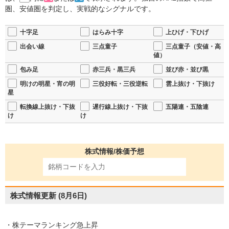
圏、安値圏を判定し、実戦的なシグナルです。
十字足
はらみ十字
上ひげ・下ひげ
出会い線
三点童子
三点童子（安値・高
値）
包み足
赤三兵・黒三兵
並び赤・並び黒
明けの明星・宵の明
三役好転・三役逆転
雲上抜け・下抜け
星
転換線上抜け・下抜
遅行線上抜け・下抜
五陽連・五陰連
け
け
株式情報/株価予想
株式情報更新
(8月6日)
・株テーマランキング急上昇