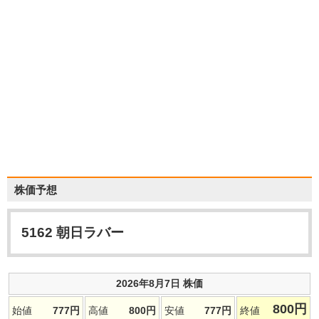
株価予想
5162
朝日ラバー
2026年8月7日 株価
800
円
始値
777
円
高値
800
円
安値
777
円
終値