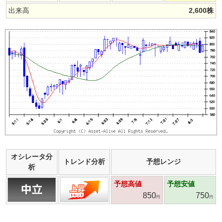
出来高
2,600
株
オシレータ分
トレンド分析
予想レンジ
析
予想高値
予想安値
850
750
円
円