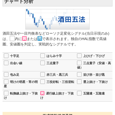
チャート分析
酒田五法や一目均衡表などローソク足変化シグナル(当日示現のみ)
は、
内に
または
で表示されます。独自のHAL指数で高値
圏、安値圏を判定し、実戦的なシグナルです。
十字足
はらみ十字
上ひげ・下ひげ
出会い線
三点童子
三点童子（安値・高
値）
包み足
赤三兵・黒三兵
並び赤・並び黒
明けの明星・宵の明
三役好転・三役逆転
雲上抜け・下抜け
星
転換線上抜け・下抜
遅行線上抜け・下抜
五陽連・五陰連
け
け