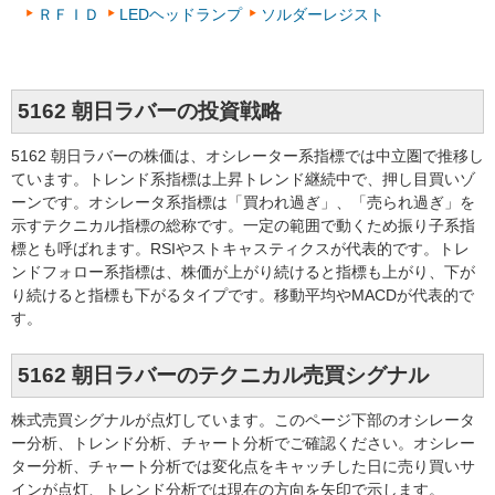
ＲＦＩＤ
LEDヘッドランプ
ソルダーレジスト
5162 朝日ラバーの投資戦略
5162 朝日ラバーの株価は、オシレーター系指標では中立圏で推移し
ています。トレンド系指標は上昇トレンド継続中で、押し目買いゾ
ーンです。オシレータ系指標は「買われ過ぎ」、「売られ過ぎ」を
示すテクニカル指標の総称です。一定の範囲で動くため振り子系指
標とも呼ばれます。RSIやストキャスティクスが代表的です。トレ
ンドフォロー系指標は、株価が上がり続けると指標も上がり、下が
り続けると指標も下がるタイプです。移動平均やMACDが代表的で
す。
5162 朝日ラバーのテクニカル売買シグナル
株式売買シグナルが点灯しています。このページ下部のオシレータ
ー分析、トレンド分析、チャート分析でご確認ください。オシレー
ター分析、チャート分析では変化点をキャッチした日に売り買いサ
インが点灯、トレンド分析では現在の方向を矢印で示します。