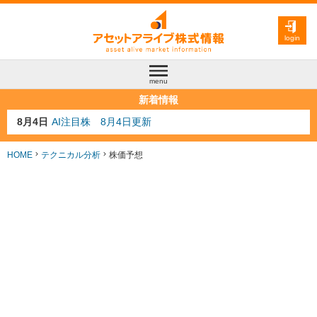
login
menu
新着情報
8月3日
人気業種注目株 8月3日更新
8月2日
金融注目株 8月2日更新
7月29日
日経225シグナル点灯
HOME
テクニカル分析
株価予想
7月10日
半導体注目株 7月10日更新
8月4日
AI注目株 8月4日更新