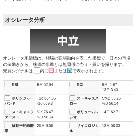
オシレータ分析
オシレータ系指標は、相場の強弱動向を表した指標で、日々の市場
の値動きから、株価の水準とは無関係に売り・買いを探ります。
売買シグナルは
内に
または
で表示されます。
RSI
9日
52.04
RCI
9日
-1.67
13日
3.43
ボリンジャー
+2σ
864.85
ストキャスス
S%D
53.25
バンド
-2σ
669.3
ロー
%D
56.14
ストキャスフ
%K
76.47
ボリュームレ
14日
62.71
ァースト
%D
56.14
シオ
移動平均乖離
25日
0.58
サイコロジカ
12日
58.33
率
ル