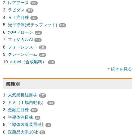
レアアース
296
ラピダス
289
ＡＩ注目株
260
光半導体(光チップレット)
250
水中ドローン
219
フィジカルAI
210
フォトレジスト
198
クレーンゲーム
159
e-fuel（合成燃料）
150
続きを見る
業種別
人気業種注目株
137
ＦＡ（工場自動化）
103
金融注目株
102
半導体注目株
98
半導体製造装置6社
95
医薬品大手10社
92