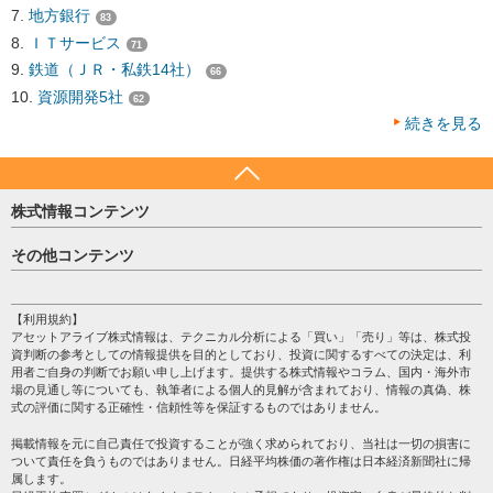
地方銀行
83
ＩＴサービス
71
鉄道（ＪＲ・私鉄14社）
66
資源開発5社
62
続きを見る
株式情報コンテンツ
日経平均
その他コンテンツ
売買シグナル
HOME
注目銘柄
個人情報保護方針
【利用規約】
株テーマ情報
アセットアライブ株式情報は、テクニカル分析による「買い」「売り」等は、株式投
プライバシーポリシー
海外市況
資判断の参考としての情報提供を目的としており、投資に関するすべての決定は、利
会社案内
用者ご自身の判断でお願い申し上げます。提供する株式情報やコラム、国内・海外市
投資カレンダー
場の見通し等についても、執筆者による個人的見解が含まれており、情報の真偽、株
サイトマップ
格付け情報
式の評価に関する正確性・信頼性等を保証するものではありません。
お問い合わせ
株式情報・株価予想
掲載情報を元に自己責任で投資することが強く求められており、当社は一切の損害に
過去データ
ついて責任を負うものではありません。日経平均株価の著作権は日本経済新聞社に帰
属します。