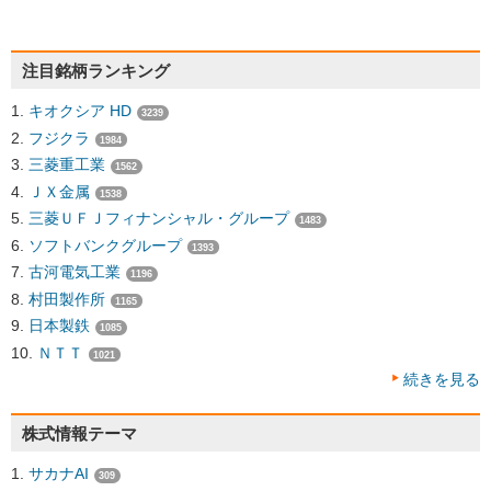
注目銘柄ランキング
キオクシア HD
3239
フジクラ
1984
三菱重工業
1562
ＪＸ金属
1538
三菱ＵＦＪフィナンシャル・グループ
1483
ソフトバンクグループ
1393
古河電気工業
1196
村田製作所
1165
日本製鉄
1085
ＮＴＴ
1021
続きを見る
株式情報テーマ
サカナAI
309