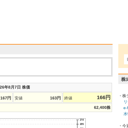
株
026年8月7日 株価
・株
166
円
167
円
安値
163
円
終値
リ
62,400
株
e
水
・今