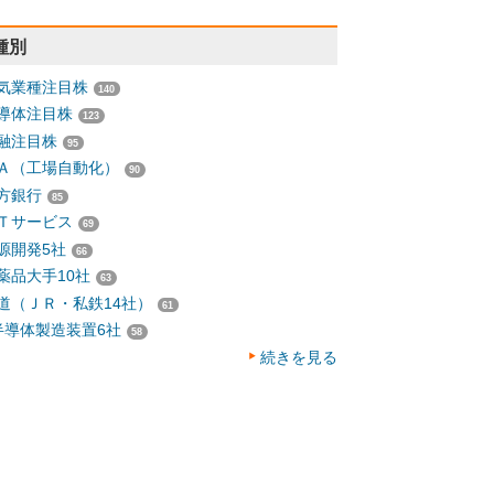
種別
気業種注目株
140
導体注目株
123
融注目株
95
Ａ（工場自動化）
90
方銀行
85
Ｔサービス
69
源開発5社
66
薬品大手10社
63
道（ＪＲ・私鉄14社）
61
半導体製造装置6社
58
続きを見る