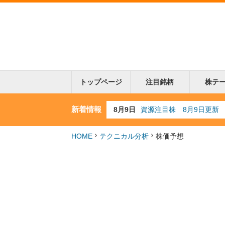
トップページ
注目銘柄
株テ
新着情報
8月4日
AI注目株 8月4日更新
8月3日
人気業種注目株 8月3日
8月2日
金融注目株 8月2日更新
HOME
テクニカル分析
株価予想
7月29日
日経225シグナル点灯
8月9日
資源注目株 8月9日更新