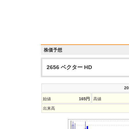
株価予想
2656
ベクター HD
2
始値
165
円
高値
出来高