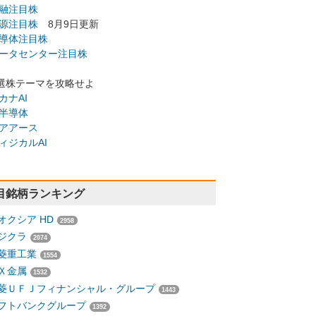
融注目株
源注目株
8月9日更新
導体注目株
ータセンター注目株
選株テーマを攻略せよ
カナAI
半導体
アアース
ィジカルAI
目銘柄ランキング
オクシア HD
2958
ジクラ
2074
菱重工業
1554
Ｘ金属
1532
菱ＵＦＪフィナンシャル・グループ
1443
フトバンクグループ
1392