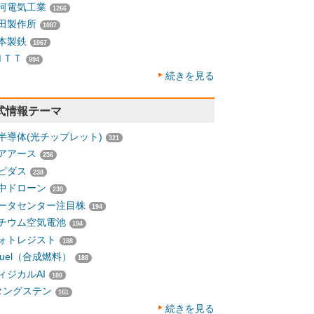
河電気工業
1266
田製作所
1087
本製鉄
1067
ＮＴＴ
994
続きを見る
式情報テーマ
半導体(光チップレット)
321
アアース
256
ピダス
238
中ドローン
230
ータセンター注目株
194
チウム空気電池
194
ォトレジスト
188
-fuel（合成燃料）
188
ィジカルAI
180
タングステン
161
続きを見る