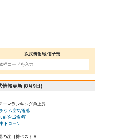
株式情報/株価予想
式情報更新
(8月9日)
テーマランキング急上昇
チウム空気電池
-fuel(合成燃料)
中ドローン
週の注目株ベスト５