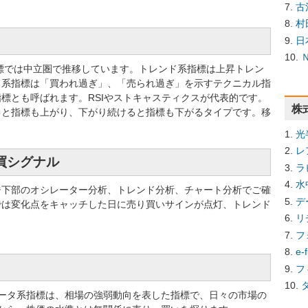
古
村
日
系指標では中立圏で推移しています。トレンド系指標は上昇トレン
タ系指標は「買われ過ぎ」、「売られ過ぎ」を示すテクニカル指
標とも呼ばれます。RSIやストキャスティクスが代表的です。
株
ると指標も上がり、下がり続けると指標も下がるタイプです。移
光
レ
売買シグナル
ラ
水
ジ下部のオシレーター分析、トレンド分析、チャート分析でご確
デ
では変化点をキャッチした日に売り買いサインが点灯、トレンド
リ
フ
e
フ
ータ系指標は、相場の強弱動向を表した指標で、日々の市場の