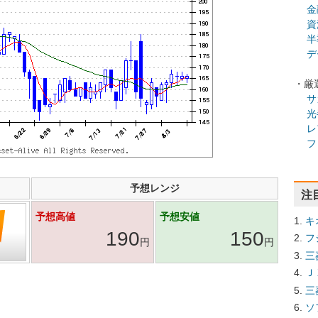
金
資
半
デ
・厳
サ
光
レ
フ
予想レンジ
注
予想高値
予想安値
キ
190
150
フ
円
円
三
Ｊ
三
ソ