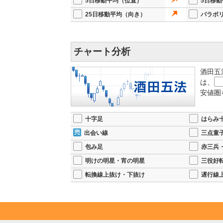
5日移動平均（位置）
5日移
25日移動平均（向き）
パラボ
チャート分析
酒田五
は、
安値圏
十字足
はらみ
出会い線
三点童
包み足
赤三兵
明けの明星・宵の明星
三役好
転換線上抜け・下抜け
遅行線