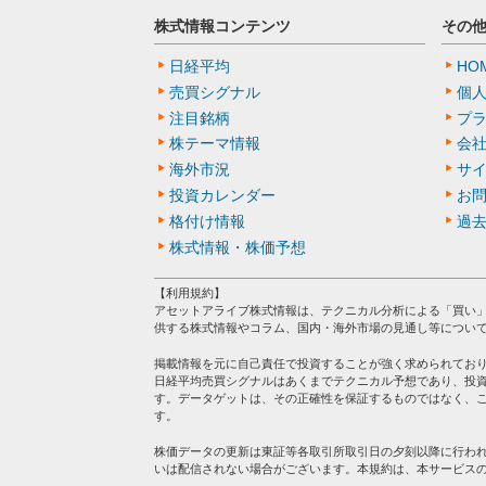
株式情報コンテンツ
その
日経平均
HO
売買シグナル
個
注目銘柄
プ
株テーマ情報
会
海外市況
サ
投資カレンダー
お
格付け情報
過
株式情報・株価予想
【利用規約】
アセットアライブ株式情報は、テクニカル分析による「買い
供する株式情報やコラム、国内・海外市場の見通し等につい
掲載情報を元に自己責任で投資することが強く求められてお
日経平均売買シグナルはあくまでテクニカル予想であり、投
す。データゲットは、その正確性を保証するものではなく、
す。
株価データの更新は東証等各取引所取引日の夕刻以降に行わ
いは配信されない場合がございます。本規約は、本サービス