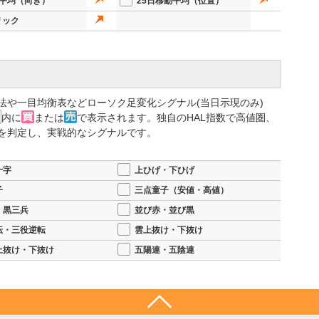
動平均（向き）
25日移動平均（位置）
リック
法や一目均衡表などローソク足変化シグナル(当日示現のみ)
内に
または
で表示されます。独自のHAL指数で高値圏、
を判定し、実戦的なシグナルです。
十字
上ひげ・下ひげ
子
三点童子（安値・高値）
・黒三兵
並び赤・並び黒
転・三役逆転
雲上抜け・下抜け
上抜け・下抜け
五陽連・五陰連