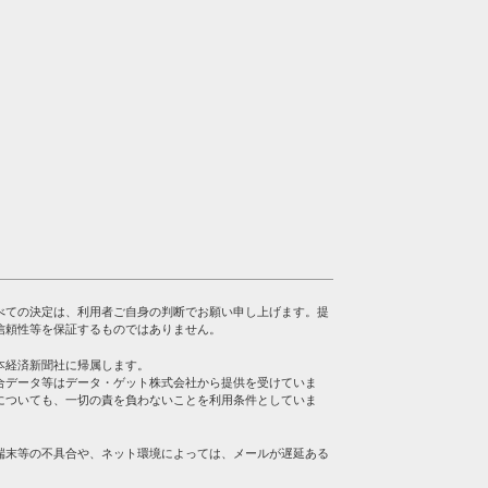
べての決定は、利用者ご自身の判断でお願い申し上げます。提
信頼性等を保証するものではありません。
本経済新聞社に帰属します。
合データ等はデータ・ゲット株式会社から提供を受けていま
についても、一切の責を負わないことを利用条件としていま
端末等の不具合や、ネット環境によっては、メールが遅延ある