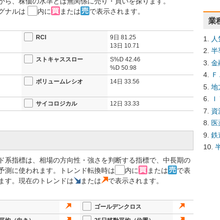
から、株価の水準とは無関係に売り・買いを探ります。
グナルは
内に
または
で表示されます。
業
RCI
9日
81.25
人
13日
10.71
半
ストキャススロー
S%D
42.46
金
%D
50.98
Ｆ
ボリュームレシオ
14日
33.56
地
Ｉ
サイコロジカル
12日
33.33
資
医
鉄
ド系指標は、相場の方向性・強さを判断する指標で、中長期の
予測に使われます。トレンド転換時は
内に
または
で表
ます。現在のトレンドは
または
で表示されます。
ゴールデンクロス