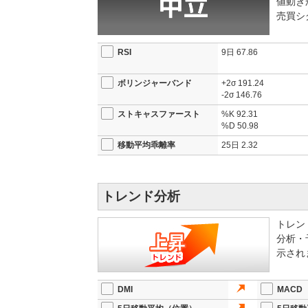
値動き
売買シ
RSI
9日
67.86
ボリンジャーバンド
+2σ
191.24
-2σ
146.76
ストキャスファースト
%K
92.31
%D
50.98
移動平均乖離率
25日
2.32
トレンド分析
トレン
分析・
示され
DMI
MACD