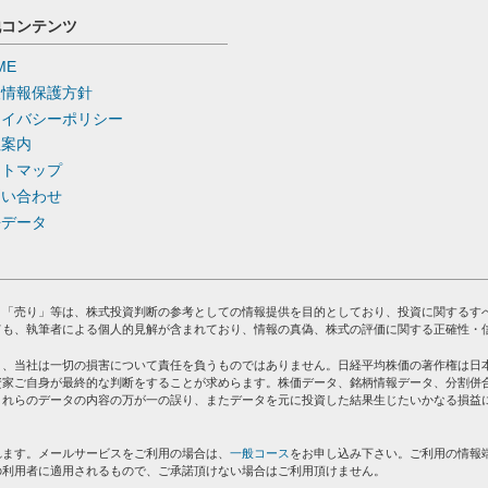
他コンテンツ
ME
人情報保護方針
ライバシーポリシー
社案内
イトマップ
問い合わせ
去データ
」「売り」等は、株式投資判断の参考としての情報提供を目的としており、投資に関するす
ても、執筆者による個人的見解が含まれており、情報の真偽、株式の評価に関する正確性・
り、当社は一切の損害について責任を負うものではありません。日経平均株価の著作権は日
資家ご自身が最終的な判断をすることが求めらます。株価データ、銘柄情報データ、分割併
これらのデータの内容の万が一の誤り、またデータを元に投資した結果生じたいかなる損益
れます。メールサービスをご利用の場合は、
一般コース
をお申し込み下さい。ご利用の情報
の利用者に適用されるもので、ご承諾頂けない場合はご利用頂けません。