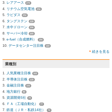
レアアース
270
リチウム空気電池
256
ラピダス
252
タングステン
228
水中ドローン
206
サーバー冷却
205
e-fuel（合成燃料）
194
データセンター注目株
169
続きを見る
業種別
人気業種注目株
163
半導体注目株
135
金融注目株
103
地方銀行
90
資源開発5社
79
ＦＡ（工場自動化）
77
鉄道（ＪＲ・私鉄14社）
72