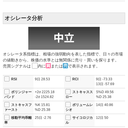
オシレータ分析
オシレータ系指標は、相場の強弱動向を表した指標で、日々の市場
の値動きから、株価の水準とは無関係に売り・買いを探ります。
売買シグナルは
内に
または
で表示されます。
RSI
9日
28.53
RCI
9日
-73.33
13日
-57.69
ボリンジャー
+2σ
2225.18
ストキャスス
S%D
49.56
バンド
-2σ
1524.82
ロー
%D
25.38
ストキャスフ
%K
15.81
ボリュームレ
14日
40.86
ァースト
%D
25.38
シオ
移動平均乖離
25日
-2.76
サイコロジカ
12日
50
率
ル