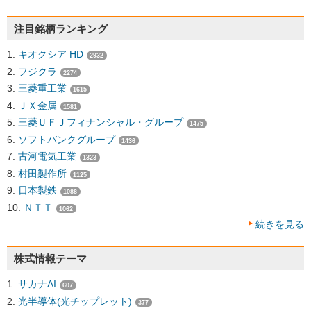
注目銘柄ランキング
キオクシア HD
2932
フジクラ
2274
三菱重工業
1615
ＪＸ金属
1581
三菱ＵＦＪフィナンシャル・グループ
1475
ソフトバンクグループ
1436
古河電気工業
1323
村田製作所
1125
日本製鉄
1088
ＮＴＴ
1062
続きを見る
株式情報テーマ
サカナAI
607
光半導体(光チップレット)
377