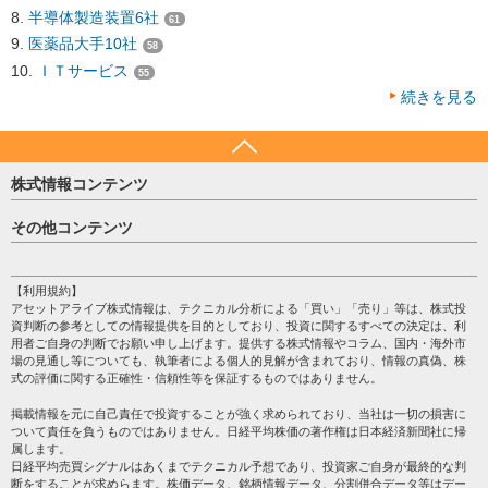
半導体製造装置6社
61
医薬品大手10社
58
ＩＴサービス
55
続きを見る
株式情報コンテンツ
日経平均
その他コンテンツ
売買シグナル
HOME
注目銘柄
個人情報保護方針
【利用規約】
株テーマ情報
アセットアライブ株式情報は、テクニカル分析による「買い」「売り」等は、株式投
プライバシーポリシー
海外市況
資判断の参考としての情報提供を目的としており、投資に関するすべての決定は、利
会社案内
用者ご自身の判断でお願い申し上げます。提供する株式情報やコラム、国内・海外市
投資カレンダー
場の見通し等についても、執筆者による個人的見解が含まれており、情報の真偽、株
サイトマップ
格付け情報
式の評価に関する正確性・信頼性等を保証するものではありません。
お問い合わせ
株式情報・株価予想
掲載情報を元に自己責任で投資することが強く求められており、当社は一切の損害に
過去データ
ついて責任を負うものではありません。日経平均株価の著作権は日本経済新聞社に帰
属します。
日経平均売買シグナルはあくまでテクニカル予想であり、投資家ご自身が最終的な判
断をすることが求めらます。株価データ、銘柄情報データ、分割併合データ等はデー