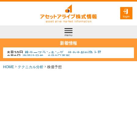
login
menu
新着情報
8月9日
資源注目株 8月9日更新
8月4日
AI注目株 8月4日更新
8月3日
人気業種注目株 8月3日更新
HOME
テクニカル分析
株価予想
8月2日
金融注目株 8月2日更新
8月10日
株テーマランキング サカナAIが急上昇