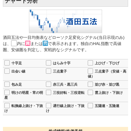
チャート分析
酒田五法や一目均衡表などローソク足変化シグナル(当日示現のみ)
は、
内に
または
で表示されます。独自のHAL指数で高値
圏、安値圏を判定し、実戦的なシグナルです。
十字足
はらみ十字
上ひげ・下ひげ
出会い線
三点童子
三点童子（安値・高
値）
包み足
赤三兵・黒三兵
並び赤・並び黒
明けの明星・宵の明
三役好転・三役逆転
雲上抜け・下抜け
星
転換線上抜け・下抜
遅行線上抜け・下抜
五陽連・五陰連
け
け