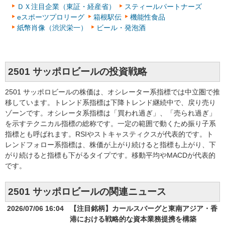
ＤＸ注目企業（東証・経産省）
スティールパートナーズ
eスポーツプロリーグ
箱根駅伝
機能性食品
紙幣肖像（渋沢栄一）
ビール・発泡酒
2501 サッポロビールの投資戦略
2501 サッポロビールの株価は、オシレーター系指標では中立圏で推
移しています。トレンド系指標は下降トレンド継続中で、戻り売り
ゾーンです。オシレータ系指標は「買われ過ぎ」、「売られ過ぎ」
を示すテクニカル指標の総称です。一定の範囲で動くため振り子系
指標とも呼ばれます。RSIやストキャスティクスが代表的です。ト
レンドフォロー系指標は、株価が上がり続けると指標も上がり、下
がり続けると指標も下がるタイプです。移動平均やMACDが代表的
です。
2501 サッポロビールの関連ニュース
2026/07/06 16:04
【注目銘柄】カールスバーグと東南アジア・香
港における戦略的な資本業務提携を構築