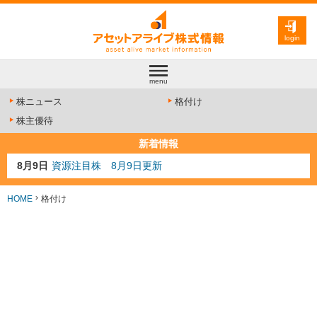
login
menu
株ニュース
格付け
株主優待
新着情報
8月9日
資源注目株 8月9日更新
8月4日
AI注目株 8月4日更新
8月3日
人気業種注目株 8月3日更新
HOME
格付け
8月2日
金融注目株 8月2日更新
7月29日
日経225シグナル点灯