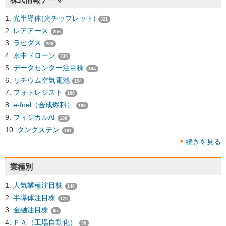
光半導体(光チップレット)
321
レアアース
256
ラピダス
238
水中ドローン
230
データセンター注目株
194
リチウム空気電池
194
フォトレジスト
188
e-fuel（合成燃料）
188
フィジカルAI
180
タングステン
161
続きを見る
業種別
人気業種注目株
140
半導体注目株
123
金融注目株
95
ＦＡ（工場自動化）
90