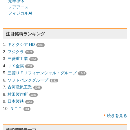
光半導体
レアアース
フィジカルAI
注目銘柄ランキング
キオクシア HD
2958
フジクラ
2074
三菱重工業
1554
ＪＸ金属
1532
三菱ＵＦＪフィナンシャル・グループ
1443
ソフトバンクグループ
1392
古河電気工業
1266
村田製作所
1087
日本製鉄
1067
ＮＴＴ
994
続きを見る
株式情報テーマ