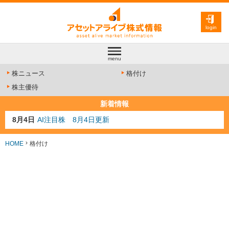
login
menu
株ニュース
格付け
株主優待
新着情報
8月4日
AI注目株 8月4日更新
8月3日
人気業種注目株 8月3日更新
8月2日
金融注目株 8月2日更新
HOME
格付け
7月29日
日経225シグナル点灯
7月10日
半導体注目株 7月10日更新