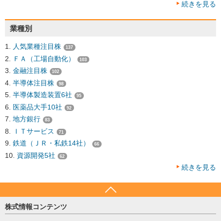
続きを見る
業種別
人気業種注目株
137
ＦＡ（工場自動化）
103
金融注目株
102
半導体注目株
98
半導体製造装置6社
95
医薬品大手10社
92
地方銀行
83
ＩＴサービス
71
鉄道（ＪＲ・私鉄14社）
66
資源開発5社
62
続きを見る
株式情報コンテンツ