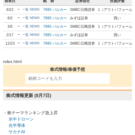
発表日
銘 柄
証券会社
投資評価
6/22
7995 バルカー
SMBC日興證券
1（アウトパフォーム
一覧
NEWS
6/2
7995 バルカー
みずほ証券
買い
一覧
NEWS
3/5
7995 バルカー
SMBC日興證券
1（アウトパフォーム
一覧
NEWS
2/17
7995 バルカー
みずほ証券
買い
一覧
NEWS
12/23
7995 バルカー
SMBC日興證券
1（アウトパフォーム
一覧
NEWS
ndex.html
株式情報/株価予想
株式情報更新
(8月7日)
・株テーマランキング急上昇
水中ドローン
光半導体
サカナAI