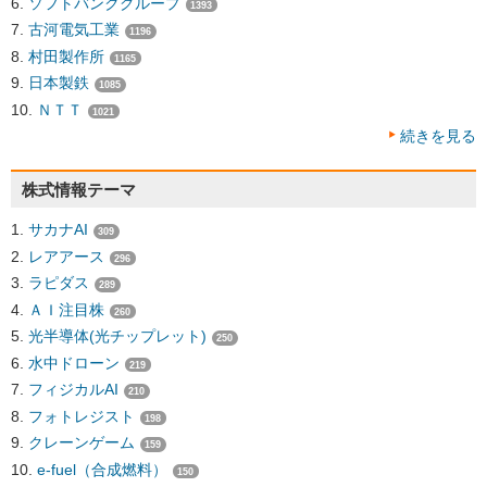
ソフトバンクグループ
1393
古河電気工業
1196
村田製作所
1165
日本製鉄
1085
ＮＴＴ
1021
続きを見る
株式情報テーマ
サカナAI
309
レアアース
296
ラピダス
289
ＡＩ注目株
260
光半導体(光チップレット)
250
水中ドローン
219
フィジカルAI
210
フォトレジスト
198
クレーンゲーム
159
e-fuel（合成燃料）
150