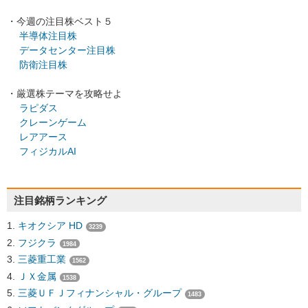
・今週の注目株ベスト５
半導体注目株
データセンター注目株
防衛注目株
・厳選株テーマを攻略せよ
ラピダス
クレーンゲーム
レアアース
フィジカルAI
注目銘柄ランキング
キオクシア HD
3239
フジクラ
1984
三菱重工業
1562
ＪＸ金属
1538
三菱ＵＦＪフィナンシャル・グループ
1483