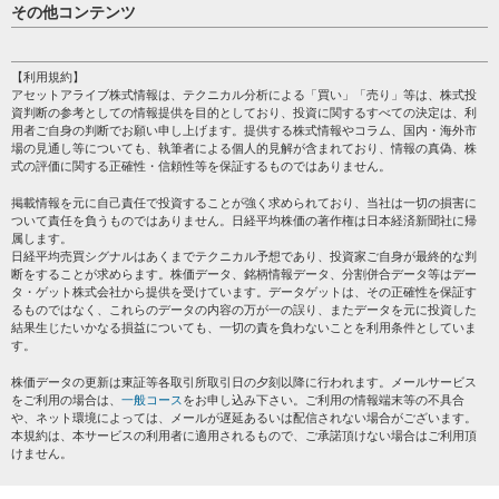
日経平均
その他コンテンツ
売買シグナル
HOME
注目銘柄
個人情報保護方針
【利用規約】
株テーマ情報
アセットアライブ株式情報は、テクニカル分析による「買い」「売り」等は、株式投
プライバシーポリシー
海外市況
資判断の参考としての情報提供を目的としており、投資に関するすべての決定は、利
会社案内
用者ご自身の判断でお願い申し上げます。提供する株式情報やコラム、国内・海外市
投資カレンダー
場の見通し等についても、執筆者による個人的見解が含まれており、情報の真偽、株
サイトマップ
格付け情報
式の評価に関する正確性・信頼性等を保証するものではありません。
お問い合わせ
株式情報・株価予想
掲載情報を元に自己責任で投資することが強く求められており、当社は一切の損害に
過去データ
ついて責任を負うものではありません。日経平均株価の著作権は日本経済新聞社に帰
属します。
日経平均売買シグナルはあくまでテクニカル予想であり、投資家ご自身が最終的な判
断をすることが求めらます。株価データ、銘柄情報データ、分割併合データ等はデー
タ・ゲット株式会社から提供を受けています。データゲットは、その正確性を保証す
るものではなく、これらのデータの内容の万が一の誤り、またデータを元に投資した
結果生じたいかなる損益についても、一切の責を負わないことを利用条件としていま
す。
株価データの更新は東証等各取引所取引日の夕刻以降に行われます。メールサービス
をご利用の場合は、
一般コース
をお申し込み下さい。ご利用の情報端末等の不具合
や、ネット環境によっては、メールが遅延あるいは配信されない場合がございます。
本規約は、本サービスの利用者に適用されるもので、ご承諾頂けない場合はご利用頂
けません。