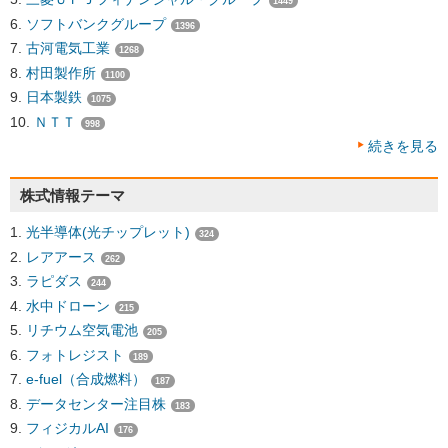
1449
ソフトバンクグループ
1396
古河電気工業
1268
村田製作所
1100
日本製鉄
1075
ＮＴＴ
998
続きを見る
株式情報テーマ
光半導体(光チップレット)
324
レアアース
262
ラピダス
244
水中ドローン
215
リチウム空気電池
205
フォトレジスト
189
e-fuel（合成燃料）
187
データセンター注目株
183
フィジカルAI
176