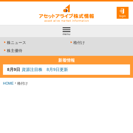
login
menu
株ニュース
格付け
株主優待
新着情報
8月9日
資源注目株 8月9日更新
8月4日
AI注目株 8月4日更新
8月3日
人気業種注目株 8月3日更新
HOME
格付け
8月2日
金融注目株 8月2日更新
7月29日
日経225シグナル点灯