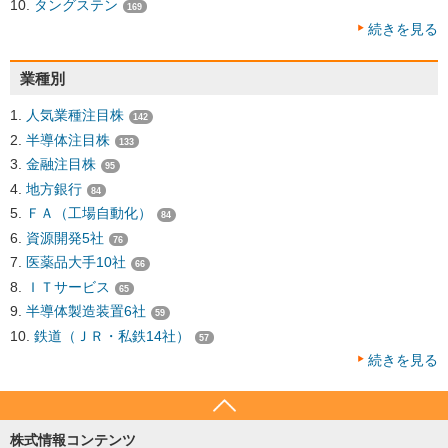
タングステン
169
続きを見る
業種別
人気業種注目株
142
半導体注目株
133
金融注目株
95
地方銀行
84
ＦＡ（工場自動化）
84
資源開発5社
76
医薬品大手10社
66
ＩＴサービス
65
半導体製造装置6社
59
鉄道（ＪＲ・私鉄14社）
57
続きを見る
株式情報コンテンツ