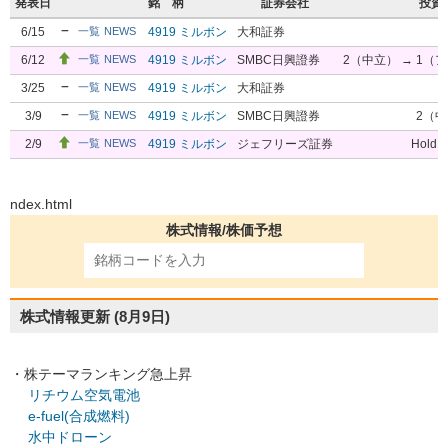
発表日
銘 柄
証券会社
投資
6/15
4919 ミルボン
大和証券
3
一覧
NEWS
6/12
4919 ミルボン
SMBC日興證券
2（中立） → 1
一覧
NEWS
3/25
4919 ミルボン
大和証券
3
一覧
NEWS
3/9
4919 ミルボン
SMBC日興證券
2（
一覧
NEWS
2/9
4919 ミルボン
ジェフリーズ証券
Hold 
一覧
NEWS
ndex.html
株式情報/株価予想
株式情報更新
(8月9日)
・株テーマランキング急上昇
リチウム空気電池
e-fuel(合成燃料)
水中ドローン