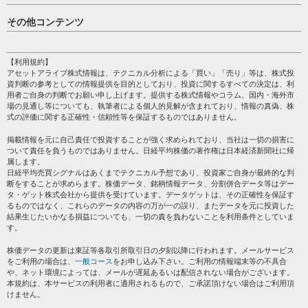
日経平均
その他コンテンツ
売買シグナル
HOME
注目銘柄
個人情報保護方針
【利用規約】
株テーマ情報
アセットアライブ株式情報は、テクニカル分析による「買い」「売り」等は、株式投
プライバシーポリシー
海外市況
資判断の参考としての情報提供を目的としており、投資に関するすべての決定は、利
会社案内
用者ご自身の判断でお願い申し上げます。提供する株式情報やコラム、国内・海外市
投資カレンダー
場の見通し等についても、執筆者による個人的見解が含まれており、情報の真偽、株
サイトマップ
格付け情報
式の評価に関する正確性・信頼性等を保証するものではありません。
お問い合わせ
株式情報・株価予想
掲載情報を元に自己責任で投資することが強く求められており、当社は一切の損害に
過去データ
ついて責任を負うものではありません。日経平均株価の著作権は日本経済新聞社に帰
属します。
日経平均売買シグナルはあくまでテクニカル予想であり、投資家ご自身が最終的な判
断をすることが求めらます。株価データ、銘柄情報データ、分割併合データ等はデー
タ・ゲット株式会社から提供を受けています。データゲットは、その正確性を保証す
るものではなく、これらのデータの内容の万が一の誤り、またデータを元に投資した
結果生じたいかなる損益についても、一切の責を負わないことを利用条件としていま
す。
株価データの更新は東証等各取引所取引日の夕刻以降に行われます。メールサービス
をご利用の場合は、
一般コース
をお申し込み下さい。ご利用の情報端末等の不具合
や、ネット環境によっては、メールが遅延あるいは配信されない場合がございます。
本規約は、本サービスの利用者に適用されるもので、ご承諾頂けない場合はご利用頂
けません。