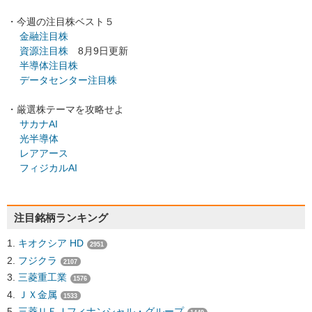
・今週の注目株ベスト５
金融注目株
資源注目株
8月9日更新
半導体注目株
データセンター注目株
・厳選株テーマを攻略せよ
サカナAI
光半導体
レアアース
フィジカルAI
注目銘柄ランキング
キオクシア HD
2951
フジクラ
2107
三菱重工業
1576
ＪＸ金属
1533
三菱ＵＦＪフィナンシャル・グループ