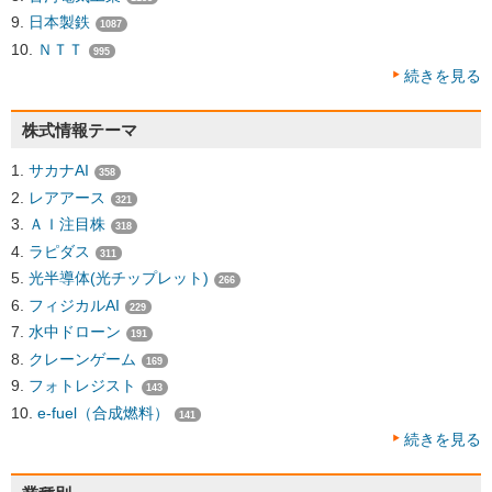
日本製鉄
1087
ＮＴＴ
995
続きを見る
株式情報テーマ
サカナAI
358
レアアース
321
ＡＩ注目株
318
ラピダス
311
光半導体(光チップレット)
266
フィジカルAI
229
水中ドローン
191
クレーンゲーム
169
フォトレジスト
143
e-fuel（合成燃料）
141
続きを見る