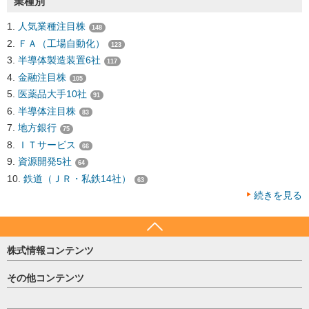
業種別
人気業種注目株
148
ＦＡ（工場自動化）
123
半導体製造装置6社
117
金融注目株
105
医薬品大手10社
91
半導体注目株
83
地方銀行
75
ＩＴサービス
66
資源開発5社
64
鉄道（ＪＲ・私鉄14社）
63
続きを見る
株式情報コンテンツ
日経平均
その他コンテンツ
売買シグナル
HOME
注目銘柄