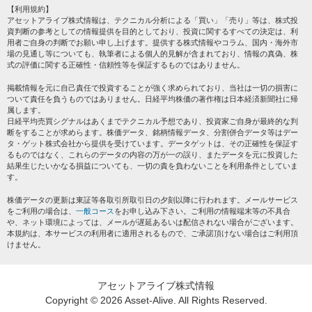
個人情報保護方針
【利用規約】
株テーマ情報
アセットアライブ株式情報は、テクニカル分析による「買い」「売り」等は、株式投
プライバシーポリシー
海外市況
資判断の参考としての情報提供を目的としており、投資に関するすべての決定は、利
会社案内
用者ご自身の判断でお願い申し上げます。提供する株式情報やコラム、国内・海外市
投資カレンダー
場の見通し等についても、執筆者による個人的見解が含まれており、情報の真偽、株
サイトマップ
格付け情報
式の評価に関する正確性・信頼性等を保証するものではありません。
お問い合わせ
株式情報・株価予想
掲載情報を元に自己責任で投資することが強く求められており、当社は一切の損害に
過去データ
ついて責任を負うものではありません。日経平均株価の著作権は日本経済新聞社に帰
属します。
日経平均売買シグナルはあくまでテクニカル予想であり、投資家ご自身が最終的な判
断をすることが求めらます。株価データ、銘柄情報データ、分割併合データ等はデー
タ・ゲット株式会社から提供を受けています。データゲットは、その正確性を保証す
るものではなく、これらのデータの内容の万が一の誤り、またデータを元に投資した
結果生じたいかなる損益についても、一切の責を負わないことを利用条件としていま
す。
株価データの更新は東証等各取引所取引日の夕刻以降に行われます。メールサービス
をご利用の場合は、
一般コース
をお申し込み下さい。ご利用の情報端末等の不具合
や、ネット環境によっては、メールが遅延あるいは配信されない場合がございます。
本規約は、本サービスの利用者に適用されるもので、ご承諾頂けない場合はご利用頂
けません。
アセットアライブ株式情報
Copyright ©
2026 Asset-Alive. All Rights Reserved.