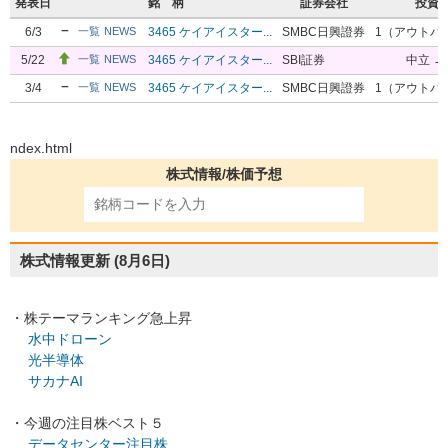
発表日
銘 柄
証券会社
投資
6/3
3465 ケイアイスター...
SMBC日興證券
1（アウトパ
一覧
NEWS
5/22
3465 ケイアイスター...
SBI証券
中立 →
一覧
NEWS
3/4
3465 ケイアイスター...
SMBC日興證券
1（アウトパ
一覧
NEWS
ndex.html
株式情報/株価予想
株式情報更新
(8月6日)
・株テーマランキング急上昇
水中ドローン
光半導体
サカナAI
・今週の注目株ベスト５
データセンター注目株