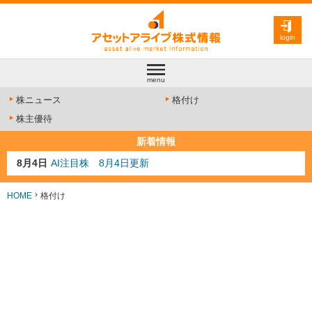
login
menu
株ニュース
格付け
株主優待
新着情報
8月4日
AI注目株 8月4日更新
8月3日
人気業種注目株 8月3日更新
8月2日
金融注目株 8月2日更新
HOME
格付け
7月29日
日経225シグナル点灯
7月10日
半導体注目株 7月10日更新