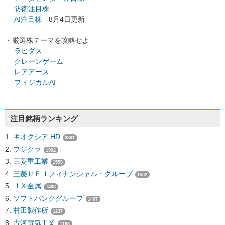
防衛注目株
AI注目株
8月4日更新
・厳選株テーマを攻略せよ
ラピダス
クレーンゲーム
レアアース
フィジカルAI
注目銘柄ランキング
キオクシア HD
3301
フジクラ
1902
三菱重工業
1559
三菱ＵＦＪフィナンシャル・グループ
1502
ＪＸ金属
1498
ソフトバンクグループ
1407
村田製作所
1237
古河電気工業
1188