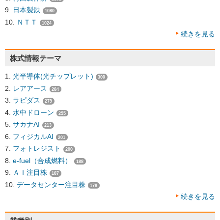
日本製鉄
1080
ＮＴＴ
1024
続きを見る
株式情報テーマ
光半導体(光チップレット)
300
レアアース
284
ラピダス
279
水中ドローン
255
サカナAI
213
フィジカルAI
201
フォトレジスト
200
e-fuel（合成燃料）
188
ＡＩ注目株
187
データセンター注目株
178
続きを見る