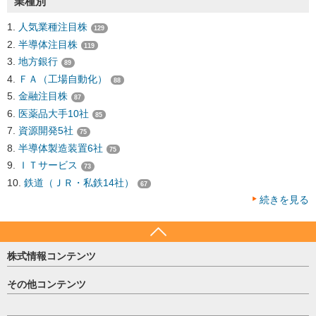
業種別
人気業種注目株
129
半導体注目株
119
地方銀行
89
ＦＡ（工場自動化）
88
金融注目株
87
医薬品大手10社
85
資源開発5社
75
半導体製造装置6社
75
ＩＴサービス
73
鉄道（ＪＲ・私鉄14社）
67
続きを見る
株式情報コンテンツ
日経平均
その他コンテンツ
売買シグナル
HOME
注目銘柄