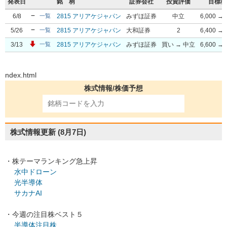
発表日
銘 柄
証券会社
投資評価
目標株
6/8
2815 アリアケジャパン
みずほ証券
中立
6,000 → 
一覧
5/26
2815 アリアケジャパン
大和証券
2
6,400 → 
一覧
3/13
2815 アリアケジャパン
みずほ証券
買い → 中立
6,600 → 
一覧
ndex.html
株式情報/株価予想
株式情報更新
(8月7日)
・株テーマランキング急上昇
水中ドローン
光半導体
サカナAI
・今週の注目株ベスト５
半導体注目株