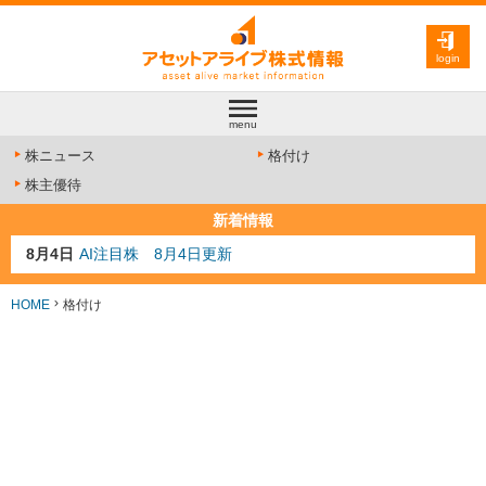
login
menu
株ニュース
格付け
株主優待
新着情報
8月4日
AI注目株 8月4日更新
8月3日
人気業種注目株 8月3日更新
8月2日
金融注目株 8月2日更新
HOME
格付け
7月29日
日経225シグナル点灯
7月10日
半導体注目株 7月10日更新