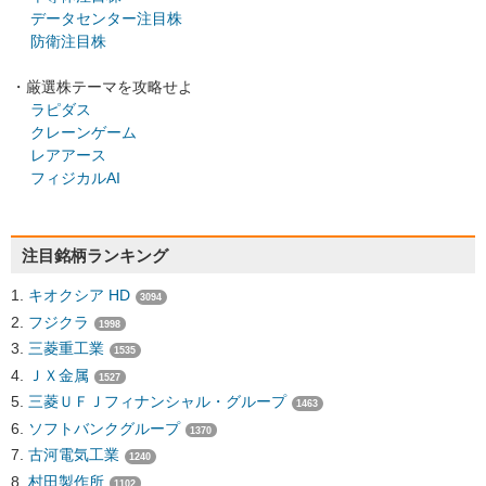
データセンター注目株
防衛注目株
・厳選株テーマを攻略せよ
ラピダス
クレーンゲーム
レアアース
フィジカルAI
注目銘柄ランキング
キオクシア HD
3094
フジクラ
1998
三菱重工業
1535
ＪＸ金属
1527
三菱ＵＦＪフィナンシャル・グループ
1463
ソフトバンクグループ
1370
古河電気工業
1240
村田製作所
1102