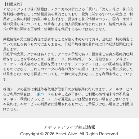
個人情報保護方針
【利用規約】
株テーマ情報
アセットアライブ株式情報は、テクニカル分析による「買い」「売り」等は、株式投
プライバシーポリシー
海外市況
資判断の参考としての情報提供を目的としており、投資に関するすべての決定は、利
会社案内
用者ご自身の判断でお願い申し上げます。提供する株式情報やコラム、国内・海外市
投資カレンダー
場の見通し等についても、執筆者による個人的見解が含まれており、情報の真偽、株
サイトマップ
格付け情報
式の評価に関する正確性・信頼性等を保証するものではありません。
お問い合わせ
株式情報・株価予想
掲載情報を元に自己責任で投資することが強く求められており、当社は一切の損害に
過去データ
ついて責任を負うものではありません。日経平均株価の著作権は日本経済新聞社に帰
属します。
日経平均売買シグナルはあくまでテクニカル予想であり、投資家ご自身が最終的な判
断をすることが求めらます。株価データ、銘柄情報データ、分割併合データ等はデー
タ・ゲット株式会社から提供を受けています。データゲットは、その正確性を保証す
るものではなく、これらのデータの内容の万が一の誤り、またデータを元に投資した
結果生じたいかなる損益についても、一切の責を負わないことを利用条件としていま
す。
株価データの更新は東証等各取引所取引日の夕刻以降に行われます。メールサービス
をご利用の場合は、
一般コース
をお申し込み下さい。ご利用の情報端末等の不具合
や、ネット環境によっては、メールが遅延あるいは配信されない場合がございます。
本規約は、本サービスの利用者に適用されるもので、ご承諾頂けない場合はご利用頂
けません。
アセットアライブ株式情報
Copyright ©
2026 Asset-Alive. All Rights Reserved.