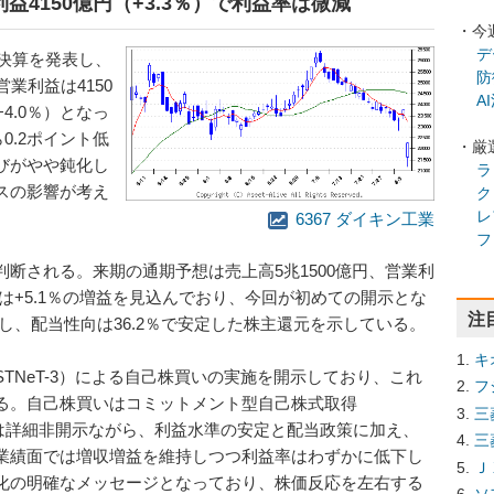
利益4150億円（+3.3％）で利益率は微減
・今
デ
結決算を発表し、
防
営業利益は4150
A
+4.0％）となっ
0.2ポイント低
・厳
びがやや鈍化し
ラ
スの影響が考え
ク
レ
。
6367 ダイキン工業
フ
断される。来期の通期予想は売上高5兆1500億円、営業利
利益は+5.1％の増益を見込んでおり、今回が初めての開示とな
注
定し、配当性向は36.2％で安定した株主還元を示している。
キ
TNeT-3）による自己株買いの実施を開示しており、これ
フ
る。自己株買いはコミットメント型自己株式取得
三
的は詳細非開示ながら、利益水準の安定と配当政策に加え、
三
業績面では増収増益を維持しつつ利益率はわずかに低下し
Ｊ
化の明確なメッセージとなっており、株価反応を左右する