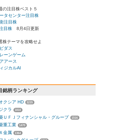
週の注目株ベスト５
ータセンター注目株
衛注目株
I注目株
8月4日更新
選株テーマを攻略せよ
ピダス
レーンゲーム
アアース
ィジカルAI
目銘柄ランキング
オクシア HD
3235
ジクラ
1810
菱ＵＦＪフィナンシャル・グループ
1516
菱重工業
1470
Ｘ金属
1364