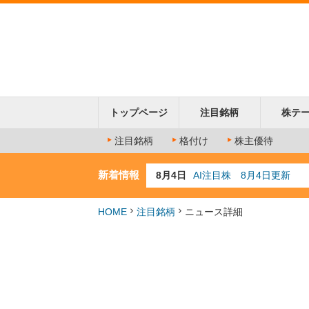
トップページ
注目銘柄
株テ
注目銘柄
格付け
株主優待
新着情報
8月4日
AI注目株 8月4日更新
8月3日
人気業種注目株 8月3日
8月2日
金融注目株 8月2日更新
HOME
注目銘柄
ニュース詳細
7月29日
日経225シグナル点灯
7月10日
半導体注目株 7月10日