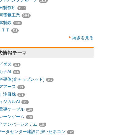
フトバンクグループ
1318
田製作所
1187
河電気工業
1066
本製鉄
1000
ＮＴＴ
923
続きを見る
式情報テーマ
ピダス
373
カナAI
356
半導体(光チップレット)
341
アアース
321
Ｉ注目株
271
ィジカルAI
220
電導ケーブル
180
レーンゲーム
158
イナンバーシステム
148
データセンター建設に強いゼネコン
142