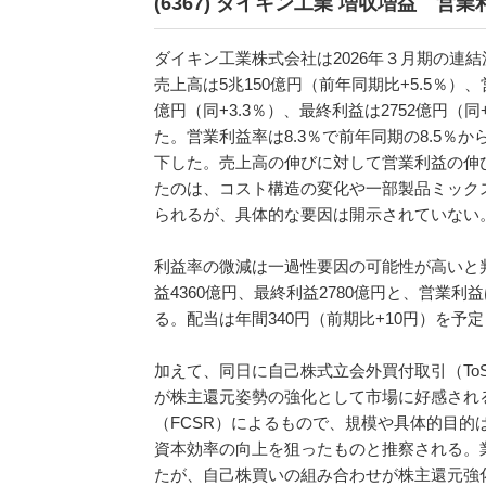
(6367) ダイキン工業 増収増益 営業
ダイキン工業株式会社は2026年３月期の連
売上高は5兆150億円（前年同期比+5.5％）、
億円（同+3.3％）、最終利益は2752億円（同
た。営業利益率は8.3％で前年同期の8.5％から
下した。売上高の伸びに対して営業利益の伸
たのは、コスト構造の変化や一部製品ミック
られるが、具体的な要因は開示されていない
利益率の微減は一過性要因の可能性が高いと判
益4360億円、最終利益2780億円と、営業
る。配当は年間340円（前期比+10円）を予
加えて、同日に自己株式立会外買付取引（ToS
が株主還元姿勢の強化として市場に好感され
（FCSR）によるもので、規模や具体的目
資本効率の向上を狙ったものと推察される。
たが、自己株買いの組み合わせが株主還元強