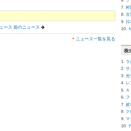
ソ
村
古
日
ュース
前のニュース
ニュース一覧を見る
株
ラ
サ
光
レ
Ａ
フ
超
ク
マ