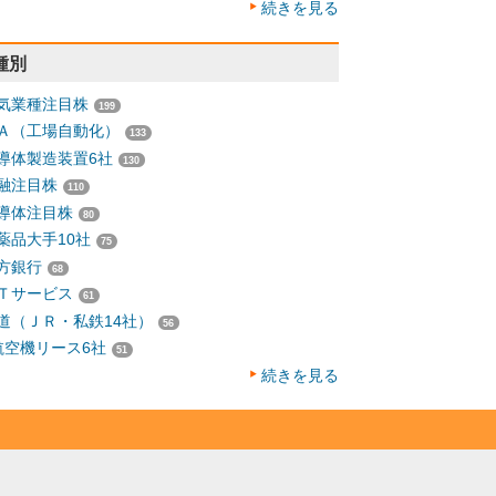
続きを見る
種別
気業種注目株
199
Ａ（工場自動化）
133
導体製造装置6社
130
融注目株
110
導体注目株
80
薬品大手10社
75
方銀行
68
Ｔサービス
61
道（ＪＲ・私鉄14社）
56
航空機リース6社
51
続きを見る