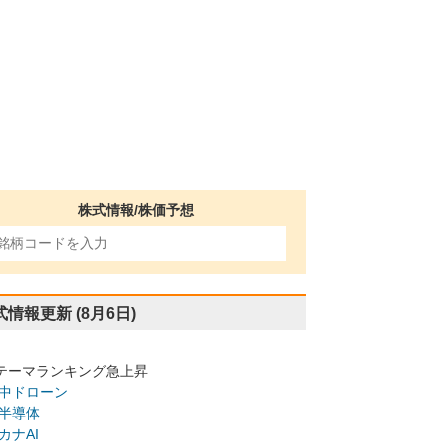
株式情報/株価予想
式情報更新
(8月6日)
テーマランキング急上昇
中ドローン
半導体
カナAI