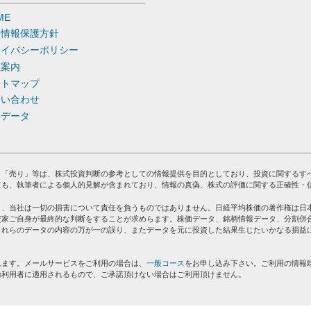
ME
人情報保護方針
ライバシーポリシー
社案内
イトマップ
問い合わせ
去データ
」「売り」等は、株式投資判断の参考としての情報提供を目的としており、投資に関するす
ても、執筆者による個人的見解が含まれており、情報の真偽、株式の評価に関する正確性・
り、当社は一切の損害について責任を負うものではありません。日経平均株価の著作権は日
資家ご自身が最終的な判断をすることが求めらます。株価データ、銘柄情報データ、分割併
これらのデータの内容の万が一の誤り、またデータを元に投資した結果生じたいかなる損益
れます。メールサービスをご利用の場合は、
一般コース
をお申し込み下さい。ご利用の情報
の利用者に適用されるもので、ご承諾頂けない場合はご利用頂けません。