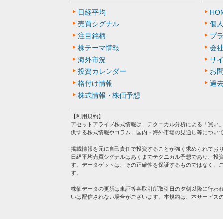
日経平均
HO
売買シグナル
個
注目銘柄
プ
株テーマ情報
会
海外市況
サ
投資カレンダー
お
格付け情報
過
株式情報・株価予想
【利用規約】
アセットアライブ株式情報は、テクニカル分析による「買い
供する株式情報やコラム、国内・海外市場の見通し等につい
掲載情報を元に自己責任で投資することが強く求められてお
日経平均売買シグナルはあくまでテクニカル予想であり、投
す。データゲットは、その正確性を保証するものではなく、
す。
株価データの更新は東証等各取引所取引日の夕刻以降に行わ
いは配信されない場合がございます。本規約は、本サービス