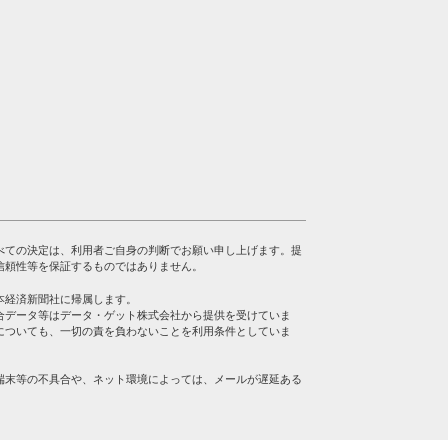
べての決定は、利用者ご自身の判断でお願い申し上げます。提
信頼性等を保証するものではありません。
本経済新聞社に帰属します。
合データ等はデータ・ゲット株式会社から提供を受けていま
についても、一切の責を負わないことを利用条件としていま
端末等の不具合や、ネット環境によっては、メールが遅延ある