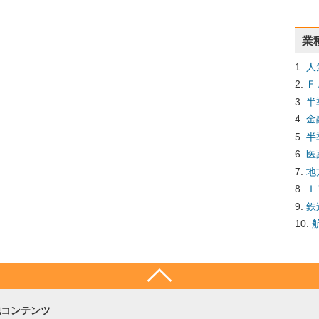
業
人
Ｆ
半
金
半
医
地
Ｉ
鉄
他コンテンツ