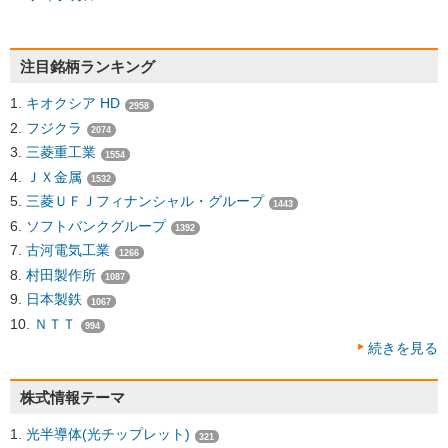
注目銘柄ランキング
キオクシア HD
2958
フジクラ
2074
三菱重工業
1554
ＪＸ金属
1532
三菱ＵＦＪフィナンシャル・グループ
1443
ソフトバンクグループ
1392
古河電気工業
1266
村田製作所
1087
日本製鉄
1067
ＮＴＴ
994
続きを見る
株式情報テーマ
光半導体(光チップレット)
321