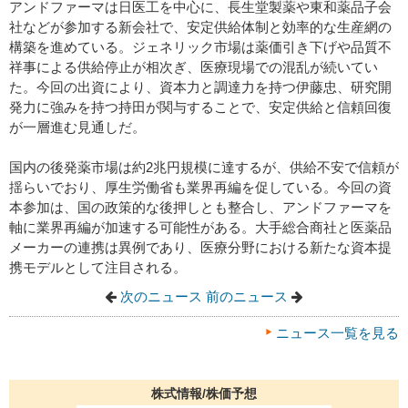
アンドファーマは日医工を中心に、長生堂製薬や東和薬品子会
社などが参加する新会社で、安定供給体制と効率的な生産網の
構築を進めている。ジェネリック市場は薬価引き下げや品質不
祥事による供給停止が相次ぎ、医療現場での混乱が続いてい
た。今回の出資により、資本力と調達力を持つ伊藤忠、研究開
発力に強みを持つ持田が関与することで、安定供給と信頼回復
が一層進む見通しだ。
国内の後発薬市場は約2兆円規模に達するが、供給不安で信頼が
揺らいでおり、厚生労働省も業界再編を促している。今回の資
本参加は、国の政策的な後押しとも整合し、アンドファーマを
軸に業界再編が加速する可能性がある。大手総合商社と医薬品
メーカーの連携は異例であり、医療分野における新たな資本提
携モデルとして注目される。
次のニュース
前のニュース
ニュース一覧を見る
株式情報/株価予想