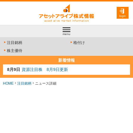
login
menu
注目銘柄
格付け
株主優待
新着情報
8月9日
資源注目株 8月9日更新
8月4日
AI注目株 8月4日更新
8月3日
人気業種注目株 8月3日更新
HOME
注目銘柄
ニュース詳細
8月2日
金融注目株 8月2日更新
7月29日
日経225シグナル点灯