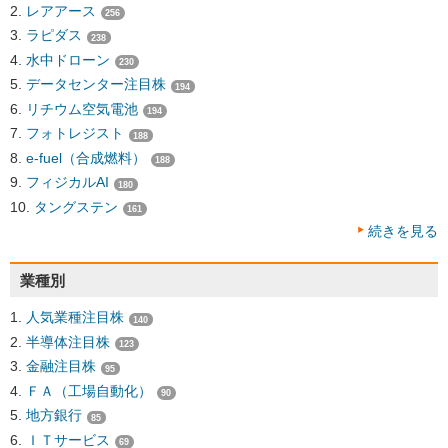
レアアース
256
ラピダス
238
水中ドローン
230
データセンター注目株
194
リチウム空気電池
194
フォトレジスト
188
e-fuel（合成燃料）
188
フィジカルAI
180
タングステン
161
続きを見る
業種別
人気業種注目株
140
半導体注目株
123
金融注目株
95
ＦＡ（工場自動化）
90
地方銀行
85
ＩＴサービス
69