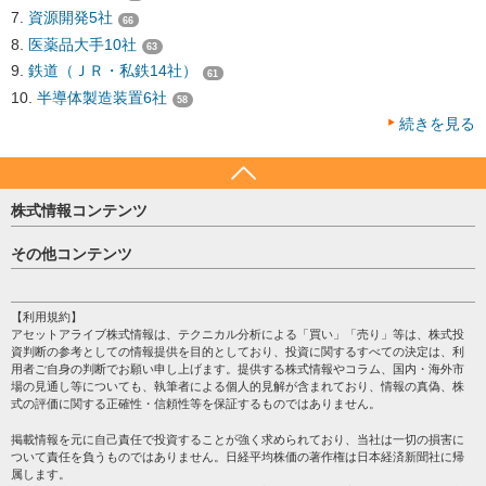
資源開発5社
66
医薬品大手10社
63
鉄道（ＪＲ・私鉄14社）
61
半導体製造装置6社
58
続きを見る
株式情報コンテンツ
日経平均
その他コンテンツ
売買シグナル
HOME
注目銘柄
個人情報保護方針
【利用規約】
株テーマ情報
アセットアライブ株式情報は、テクニカル分析による「買い」「売り」等は、株式投
プライバシーポリシー
海外市況
資判断の参考としての情報提供を目的としており、投資に関するすべての決定は、利
会社案内
用者ご自身の判断でお願い申し上げます。提供する株式情報やコラム、国内・海外市
投資カレンダー
場の見通し等についても、執筆者による個人的見解が含まれており、情報の真偽、株
サイトマップ
格付け情報
式の評価に関する正確性・信頼性等を保証するものではありません。
お問い合わせ
株式情報・株価予想
掲載情報を元に自己責任で投資することが強く求められており、当社は一切の損害に
過去データ
ついて責任を負うものではありません。日経平均株価の著作権は日本経済新聞社に帰
属します。