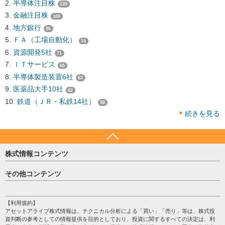
半導体注目株
139
金融注目株
109
地方銀行
96
ＦＡ（工場自動化）
74
資源開発5社
71
ＩＴサービス
65
半導体製造装置6社
63
医薬品大手10社
62
鉄道（ＪＲ・私鉄14社）
58
続きを見る
株式情報コンテンツ
日経平均
その他コンテンツ
売買シグナル
HOME
注目銘柄
個人情報保護方針
【利用規約】
株テーマ情報
アセットアライブ株式情報は、テクニカル分析による「買い」「売り」等は、株式投
プライバシーポリシー
海外市況
資判断の参考としての情報提供を目的としており、投資に関するすべての決定は、利