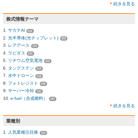
続きを見る
株式情報テーマ
サカナAI
510
光半導体(光チップレット)
353
レアアース
275
ラピダス
252
リチウム空気電池
239
タングステン
218
水中ドローン
218
フォトレジスト
195
サーバー冷却
193
e-fuel（合成燃料）
187
続きを見る
業種別
人気業種注目株
153