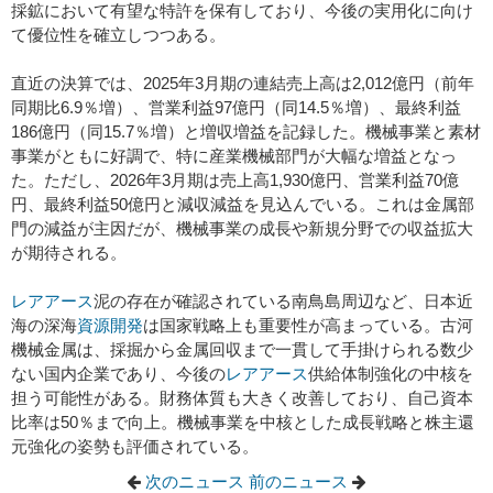
採鉱において有望な特許を保有しており、今後の実用化に向け
て優位性を確立しつつある。
直近の決算では、2025年3月期の連結売上高は2,012億円（前年
同期比6.9％増）、営業利益97億円（同14.5％増）、最終利益
186億円（同15.7％増）と増収増益を記録した。機械事業と素材
事業がともに好調で、特に産業機械部門が大幅な増益となっ
た。ただし、2026年3月期は売上高1,930億円、営業利益70億
円、最終利益50億円と減収減益を見込んでいる。これは金属部
門の減益が主因だが、機械事業の成長や新規分野での収益拡大
が期待される。
レアアース
泥の存在が確認されている南鳥島周辺など、日本近
海の深海
資源開発
は国家戦略上も重要性が高まっている。古河
機械金属は、採掘から金属回収まで一貫して手掛けられる数少
ない国内企業であり、今後の
レアアース
供給体制強化の中核を
担う可能性がある。財務体質も大きく改善しており、自己資本
比率は50％まで向上。機械事業を中核とした成長戦略と株主還
元強化の姿勢も評価されている。
次のニュース
前のニュース