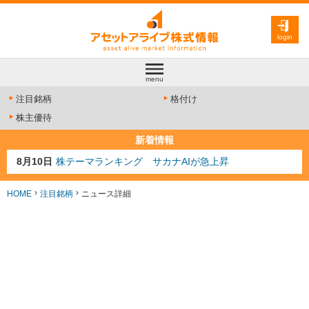
login
menu
注目銘柄
格付け
株主優待
新着情報
8月10日
株テーマランキング サカナAIが急上昇
8月9日
資源注目株 8月9日更新
8月4日
AI注目株 8月4日更新
HOME
注目銘柄
ニュース詳細
8月3日
人気業種注目株 8月3日更新
8月2日
金融注目株 8月2日更新