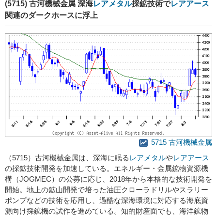
(5715) 古河機械金属 深海
レアメタル
採鉱技術で
レアアース
関連のダークホースに浮上
5715 古河機械金属
（5715）古河機械金属は、深海に眠る
レアメタル
や
レアアース
の採鉱技術開発を加速している。エネルギー・金属鉱物資源機
構（JOGMEC）の公募に応じ、2018年から本格的な技術開発を
開始。地上の鉱山開発で培った油圧クローラドリルやスラリー
ポンプなどの技術を応用し、過酷な深海環境に対応する海底資
源向け採鉱機の試作を進めている。知的財産面でも、海洋鉱物