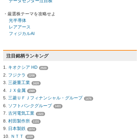
データセンター注目株
・厳選株テーマを攻略せよ
光半導体
レアアース
フィジカルAI
注目銘柄ランキング
キオクシア HD
2920
フジクラ
2208
三菱重工業
1620
ＪＸ金属
1569
三菱ＵＦＪフィナンシャル・グループ
1476
ソフトバンクグループ
1431
古河電気工業
1323
村田製作所
1131
日本製鉄
1074
ＮＴＴ
1039