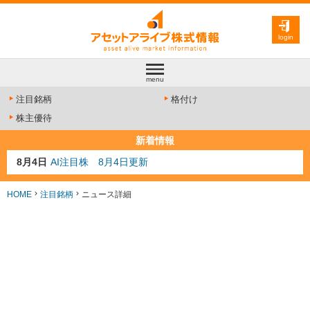
login
menu
注目銘柄
格付け
株主優待
新着情報
8月4日
AI注目株 8月4日更新
8月3日
人気業種注目株 8月3日更新
8月2日
金融注目株 8月2日更新
HOME
注目銘柄
ニュース詳細
7月29日
日経225シグナル点灯
7月10日
半導体注目株 7月10日更新