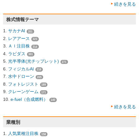
続きを見る
株式情報テーマ
サカナAI
351
レアアース
323
ＡＩ注目株
314
ラピダス
301
光半導体(光チップレット)
271
フィジカルAI
218
水中ドローン
205
フォトレジスト
189
クレーンゲーム
171
e-fuel（合成燃料）
140
続きを見る
業種別
人気業種注目株
158