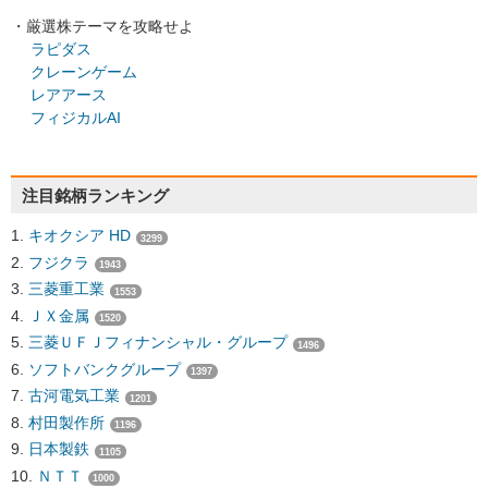
・厳選株テーマを攻略せよ
ラピダス
クレーンゲーム
レアアース
フィジカルAI
注目銘柄ランキング
キオクシア HD
3299
フジクラ
1943
三菱重工業
1553
ＪＸ金属
1520
三菱ＵＦＪフィナンシャル・グループ
1496
ソフトバンクグループ
1397
古河電気工業
1201
村田製作所
1196
日本製鉄
1105
ＮＴＴ
1000