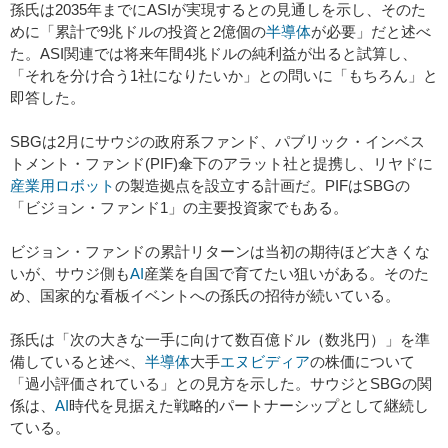
孫氏は2035年までにASIが実現するとの見通しを示し、そのた
めに「累計で9兆ドルの投資と2億個の
半導体
が必要」だと述べ
た。ASI関連では将来年間4兆ドルの純利益が出ると試算し、
「それを分け合う1社になりたいか」との問いに「もちろん」と
即答した。
SBGは2月にサウジの政府系ファンド、パブリック・インベス
トメント・ファンド(PIF)傘下のアラット社と提携し、リヤドに
産業用ロボット
の製造拠点を設立する計画だ。PIFはSBGの
「ビジョン・ファンド1」の主要投資家でもある。
ビジョン・ファンドの累計リターンは当初の期待ほど大きくな
いが、サウジ側も
AI
産業を自国で育てたい狙いがある。そのた
め、国家的な看板イベントへの孫氏の招待が続いている。
孫氏は「次の大きな一手に向けて数百億ドル（数兆円）」を準
備していると述べ、
半導体
大手
エヌビディア
の株価について
「過小評価されている」との見方を示した。サウジとSBGの関
係は、
AI
時代を見据えた戦略的パートナーシップとして継続し
ている。