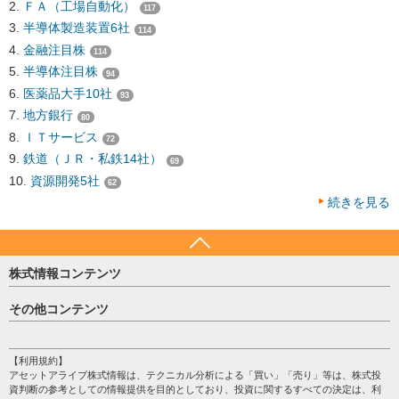
ＦＡ（工場自動化）
117
半導体製造装置6社
114
金融注目株
114
半導体注目株
94
医薬品大手10社
93
地方銀行
80
ＩＴサービス
72
鉄道（ＪＲ・私鉄14社）
69
資源開発5社
62
続きを見る
株式情報コンテンツ
日経平均
その他コンテンツ
売買シグナル
HOME
注目銘柄
個人情報保護方針
【利用規約】
株テーマ情報
アセットアライブ株式情報は、テクニカル分析による「買い」「売り」等は、株式投
プライバシーポリシー
海外市況
資判断の参考としての情報提供を目的としており、投資に関するすべての決定は、利