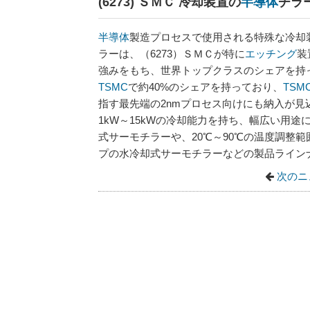
(6273) ＳＭＣ 冷却装置の
半導体
チラ
半導体
製造プロセスで使用される特殊な冷却
ラーは、（6273）ＳＭＣが特に
エッチング
装
強みをもち、世界トップクラスのシェアを持
TSMC
で約40%のシェアを持っており、
TSM
指す最先端の2nmプロセス向けにも納入が見
1kW～15kWの冷却能力を持ち、幅広い用途
式サーモチラーや、20℃～90℃の温度調整
プの水冷却式サーモチラーなどの製品ライン
次のニ