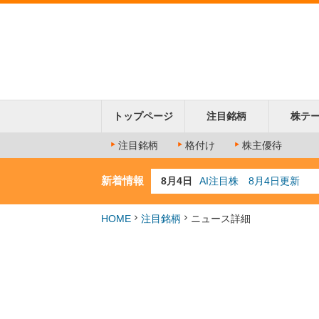
トップページ
注目銘柄
株テ
注目銘柄
格付け
株主優待
新着情報
8月4日
AI注目株 8月4日更新
8月3日
人気業種注目株 8月3日
8月2日
金融注目株 8月2日更新
HOME
注目銘柄
ニュース詳細
7月29日
日経225シグナル点灯
7月10日
半導体注目株 7月10日