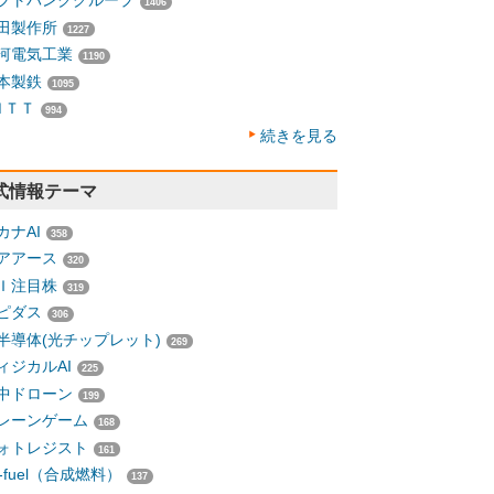
フトバンクグループ
1406
田製作所
1227
河電気工業
1190
本製鉄
1095
ＮＴＴ
994
続きを見る
式情報テーマ
カナAI
358
アアース
320
Ｉ注目株
319
ピダス
306
半導体(光チップレット)
269
ィジカルAI
225
中ドローン
199
レーンゲーム
168
ォトレジスト
161
-fuel（合成燃料）
137