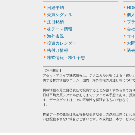
日経平均
HO
売買シグナル
個
注目銘柄
プ
株テーマ情報
会
海外市況
サ
投資カレンダー
お
格付け情報
過
株式情報・株価予想
【利用規約】
アセットアライブ株式情報は、テクニカル分析による「買い
供する株式情報やコラム、国内・海外市場の見通し等につい
掲載情報を元に自己責任で投資することが強く求められてお
日経平均売買シグナルはあくまでテクニカル予想であり、投
す。データゲットは、その正確性を保証するものではなく、
す。
株価データの更新は東証等各取引所取引日の夕刻以降に行わ
いは配信されない場合がございます。本規約は、本サービス