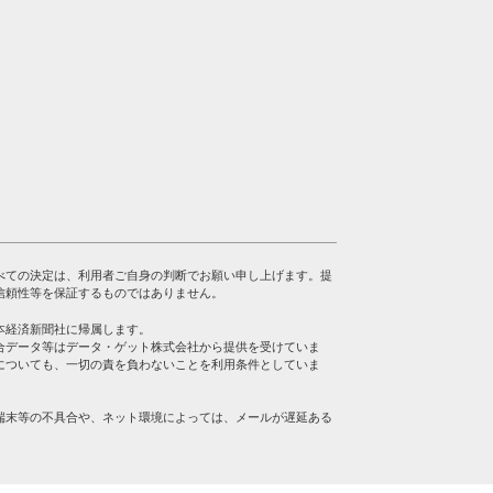
べての決定は、利用者ご自身の判断でお願い申し上げます。提
信頼性等を保証するものではありません。
本経済新聞社に帰属します。
合データ等はデータ・ゲット株式会社から提供を受けていま
についても、一切の責を負わないことを利用条件としていま
端末等の不具合や、ネット環境によっては、メールが遅延ある