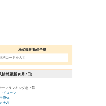
株式情報/株価予想
式情報更新
(8月7日)
テーマランキング急上昇
中ドローン
半導体
カナAI