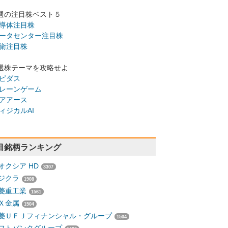
週の注目株ベスト５
導体注目株
ータセンター注目株
衛注目株
選株テーマを攻略せよ
ピダス
レーンゲーム
アアース
ィジカルAI
目銘柄ランキング
オクシア HD
3307
ジクラ
1908
菱重工業
1561
Ｘ金属
1504
菱ＵＦＪフィナンシャル・グループ
1504