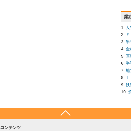
業
人
Ｆ
半
金
医
半
地
Ｉ
鉄
他コンテンツ