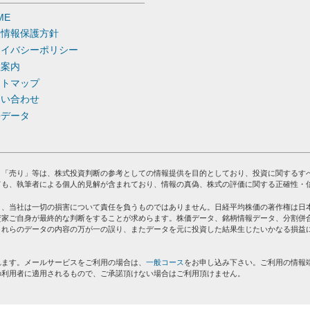
ME
人情報保護方針
ライバシーポリシー
社案内
イトマップ
問い合わせ
去データ
」「売り」等は、株式投資判断の参考としての情報提供を目的としており、投資に関するす
ても、執筆者による個人的見解が含まれており、情報の真偽、株式の評価に関する正確性・
り、当社は一切の損害について責任を負うものではありません。日経平均株価の著作権は日
資家ご自身が最終的な判断をすることが求めらます。株価データ、銘柄情報データ、分割併
これらのデータの内容の万が一の誤り、またデータを元に投資した結果生じたいかなる損益
れます。メールサービスをご利用の場合は、
一般コース
をお申し込み下さい。ご利用の情報
の利用者に適用されるもので、ご承諾頂けない場合はご利用頂けません。