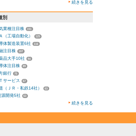
続きを見る
種別
気業種注目株
151
Ａ（工場自動化）
125
導体製造装置6社
116
融注目株
107
薬品大手10社
94
導体注目株
89
方銀行
75
Ｔサービス
67
道（ＪＲ・私鉄14社）
63
資源開発5社
63
続きを見る