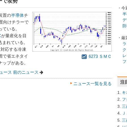
ーで攻勢
・今
半
装置の
半導体
チ
デ
置向けチラーで
防
っている。
C
が量産化を目
・厳
込まれている。
ラ
に対応する冷凍
ク
レ
範囲で省エネタイ
6273 ＳＭＣ
フ
ナップがある。
ュース
前のニュース
注
ニュース一覧を見る
キ
フ
三
Ｊ
三