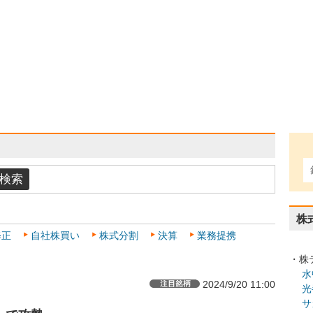
株
修正
自社株買い
株式分割
決算
業務提携
・株
水
2024/9/20 11:00
光
サ