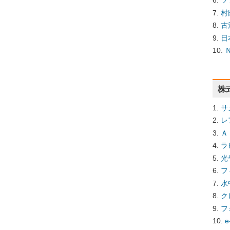
ソ
村
古
日
株
サ
レ
Ａ
ラ
光
フ
水
ク
フ
e