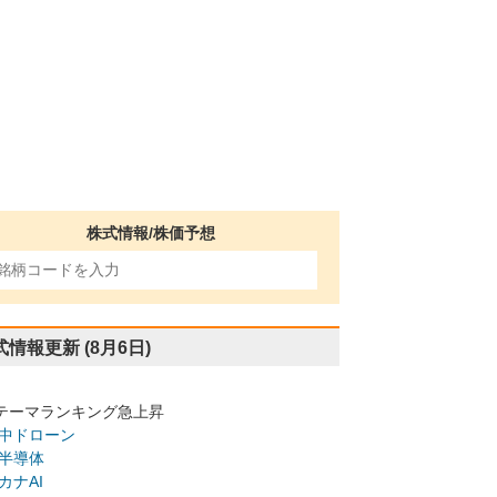
株式情報/株価予想
式情報更新
(8月6日)
テーマランキング急上昇
中ドローン
半導体
カナAI