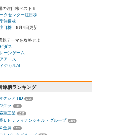
週の注目株ベスト５
ータセンター注目株
衛注目株
I注目株
8月4日更新
選株テーマを攻略せよ
ピダス
レーンゲーム
アアース
ィジカルAI
目銘柄ランキング
オクシア HD
3306
ジクラ
1900
菱重工業
1537
菱ＵＦＪフィナンシャル・グループ
1509
Ｘ金属
1473