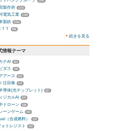
フトバンクグループ
1393
田製作所
1233
河電気工業
1180
本製鉄
1053
ＮＴＴ
986
続きを見る
式情報テーマ
カナAI
364
ピダス
330
アアース
323
Ｉ注目株
315
半導体(光チップレット)
267
ィジカルAI
225
中ドローン
188
レーンゲーム
165
-fuel（合成燃料）
135
フォトレジスト
132