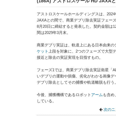
(186A) アストロスケール HD J
アストロスケールホールディングスは、2024
JAXAとの間で、商業デブリ除去実証フェー
8月20日に締結すると発表した。契約金額は1
間は2029年3月末。
商業デブリ実証は、軌道上にある日本由来の
ケット
上段を対象に、2つのフェーズで大型
接近と除去の実証実現を目指すもの。
フェーズ1では、商業デブリ除去実証衛星「A
いデブリの運動や損傷、劣化がわかる画像デ
デブリ除去としてその捕獲や軌道離脱も行う
今後、捕獲機構であるロボット
アーム
も含め
している。
次のニ