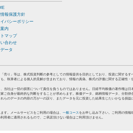
ME
人情報保護方針
ライバシーポリシー
社案内
イトマップ
問い合わせ
去データ
」「売り」等は、株式投資判断の参考としての情報提供を目的としており、投資に関するす
ても、執筆者による個人的見解が含まれており、情報の真偽、株式の評価に関する正確性・
り、当社は一切の損害について責任を負うものではありません。日経平均株価の著作権は日
資家ご自身が最終的な判断をすることが求めらます。株価データ、銘柄情報データ、分割併
これらのデータの内容の万が一の誤り、またデータを元に投資した結果生じたいかなる損益
れます。メールサービスをご利用の場合は、
一般コース
をお申し込み下さい。ご利用の情報
の利用者に適用されるもので、ご承諾頂けない場合はご利用頂けません。