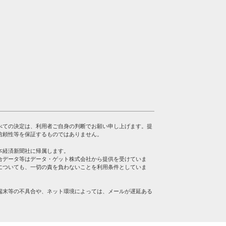
べての決定は、利用者ご自身の判断でお願い申し上げます。提
信頼性等を保証するものではありません。
本経済新聞社に帰属します。
合データ等はデータ・ゲット株式会社から提供を受けていま
についても、一切の責を負わないことを利用条件としていま
端末等の不具合や、ネット環境によっては、メールが遅延ある