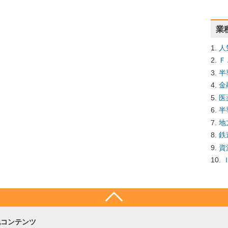
業
人
Ｆ
半
金
医
半
地
鉄
資
他コンテンツ