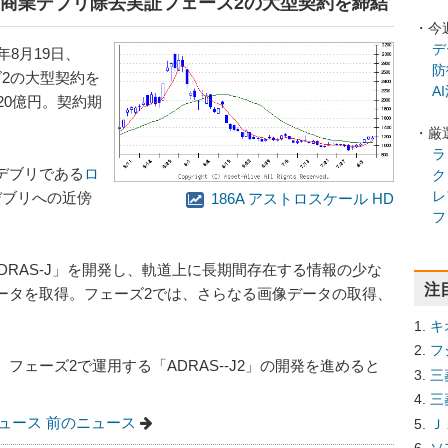
AXAと商業デブリ除去実証フェーズ2の大型契約を締結
・今
デ
年8月19日、
防
ズ2の大型契約を
A
20億円。契約期
・厳
ラ
デブリである
ロ
ク
レ
デブリへの近傍
186A アストロスケール HD
フ
DRAS-J」を開発し、軌道上に長期間存在する情報の少な
注
ータを取得。フェーズ2では、さらなる画像データの取得、
。
キ
フ
、フェーズ2で運用する「ADRAS--J2」の開発を進めると
三
三
ュース
前のニュース
Ｊ