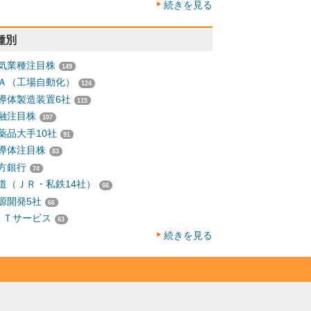
続きを見る
種別
気業種注目株
149
Ａ（工場自動化）
124
導体製造装置6社
115
融注目株
107
薬品大手10社
91
導体注目株
83
方銀行
74
道（ＪＲ・私鉄14社）
66
源開発5社
66
ＩＴサービス
63
続きを見る