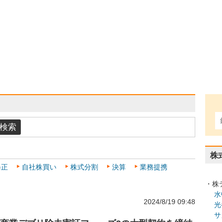
株
修正
自社株買い
株式分割
決算
業務提携
・株
水
2024/8/19 09:48
光
サ