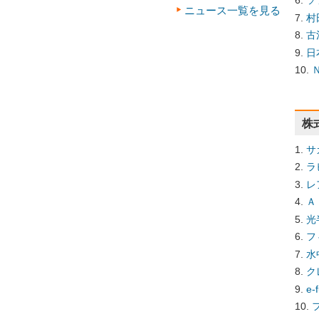
ソ
ニュース一覧を見る
村
古
日
株
サ
ラ
レ
Ａ
光
フ
水
ク
e