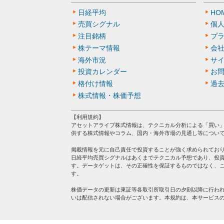
日経平均
HO
売買シグナル
個
注目銘柄
プ
株テーマ情報
会
海外市況
サ
投資カレンダー
お
格付け情報
過
株式情報・株価予想
【利用規約】
アセットアライブ株式情報は、テクニカル分析による「買い
供する株式情報やコラム、国内・海外市場の見通し等につい
掲載情報を元に自己責任で投資することが強く求められてお
日経平均売買シグナルはあくまでテクニカル予想であり、投
す。データゲットは、その正確性を保証するものではなく、
す。
株価データの更新は東証等各取引所取引日の夕刻以降に行わ
いは配信されない場合がございます。本規約は、本サービス