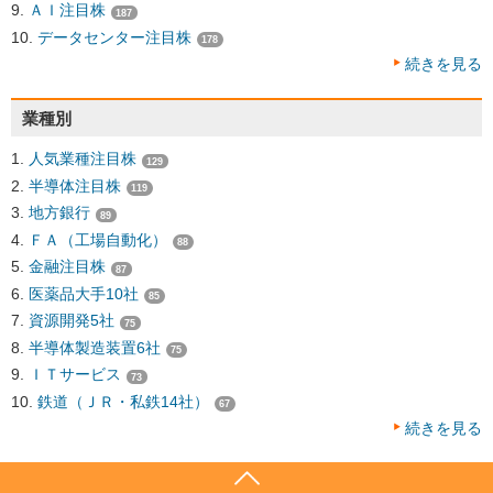
ＡＩ注目株
187
データセンター注目株
178
続きを見る
業種別
人気業種注目株
129
半導体注目株
119
地方銀行
89
ＦＡ（工場自動化）
88
金融注目株
87
医薬品大手10社
85
資源開発5社
75
半導体製造装置6社
75
ＩＴサービス
73
鉄道（ＪＲ・私鉄14社）
67
続きを見る