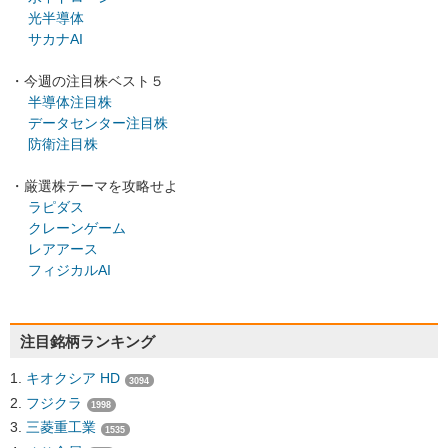
光半導体
サカナAI
・今週の注目株ベスト５
半導体注目株
データセンター注目株
防衛注目株
・厳選株テーマを攻略せよ
ラピダス
クレーンゲーム
レアアース
フィジカルAI
注目銘柄ランキング
キオクシア HD
3094
フジクラ
1998
三菱重工業
1535