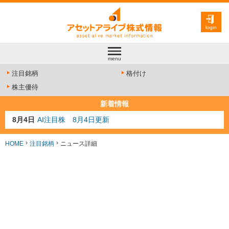
login
menu
注目銘柄
格付け
株主優待
新着情報
8月4日
AI注目株 8月4日更新
8月3日
人気業種注目株 8月3日更新
8月2日
金融注目株 8月2日更新
HOME
注目銘柄
ニュース詳細
7月29日
日経225シグナル点灯
7月10日
半導体注目株 7月10日更新