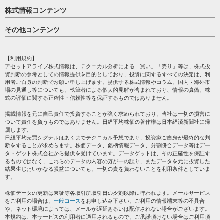
株式情報コンテンツ
日経平均
その他コンテンツ
売買シグナル
HOME
注目銘柄
個人情報保護方針
【利用規約】
株テーマ情報
アセットアライブ株式情報は、テクニカル分析による「買い」「売り」等は、株式投
プライバシーポリシー
海外市況
資判断の参考としての情報提供を目的としており、投資に関するすべての決定は、利
会社案内
用者ご自身の判断でお願い申し上げます。提供する株式情報やコラム、国内・海外市
投資カレンダー
場の見通し等についても、執筆者による個人的見解が含まれており、情報の真偽、株
サイトマップ
格付け情報
式の評価に関する正確性・信頼性等を保証するものではありません。
お問い合わせ
株式情報・株価予想
掲載情報を元に自己責任で投資することが強く求められており、当社は一切の損害に
過去データ
ついて責任を負うものではありません。日経平均株価の著作権は日本経済新聞社に帰
属します。
日経平均売買シグナルはあくまでテクニカル予想であり、投資家ご自身が最終的な判
断をすることが求めらます。株価データ、銘柄情報データ、分割併合データ等はデー
タ・ゲット株式会社から提供を受けています。データゲットは、その正確性を保証す
るものではなく、これらのデータの内容の万が一の誤り、またデータを元に投資した
結果生じたいかなる損益についても、一切の責を負わないことを利用条件としていま
す。
株価データの更新は東証等各取引所取引日の夕刻以降に行われます。メールサービス
をご利用の場合は、
一般コース
をお申し込み下さい。ご利用の情報端末等の不具合
や、ネット環境によっては、メールが遅延あるいは配信されない場合がございます。
本規約は、本サービスの利用者に適用されるもので、ご承諾頂けない場合はご利用頂