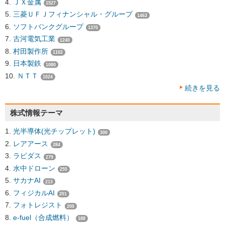
ＪＸ金属
1527
三菱ＵＦＪフィナンシャル・グループ
1463
ソフトバンクグループ
1370
古河電気工業
1240
村田製作所
1102
日本製鉄
1080
ＮＴＴ
1024
続きを見る
株式情報テーマ
光半導体(光チップレット)
300
レアアース
284
ラピダス
279
水中ドローン
255
サカナAI
213
フィジカルAI
201
フォトレジスト
200
e-fuel（合成燃料）
188