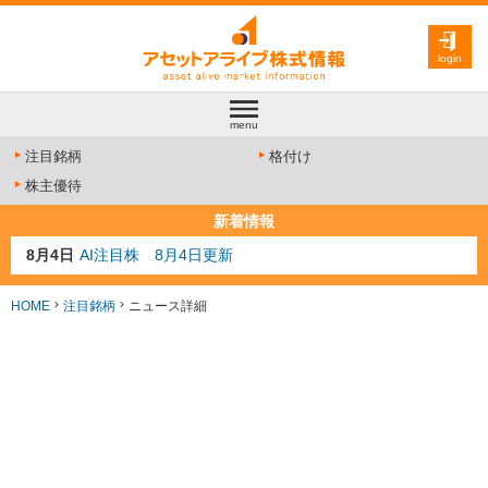
login
menu
注目銘柄
格付け
株主優待
新着情報
8月4日
AI注目株 8月4日更新
8月3日
人気業種注目株 8月3日更新
8月2日
金融注目株 8月2日更新
HOME
注目銘柄
ニュース詳細
7月29日
日経225シグナル点灯
7月10日
半導体注目株 7月10日更新