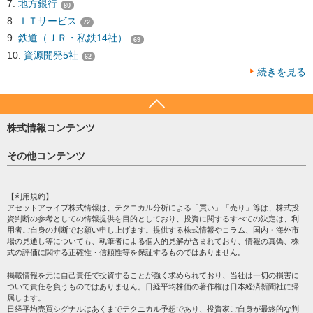
地方銀行
80
ＩＴサービス
72
鉄道（ＪＲ・私鉄14社）
69
資源開発5社
62
続きを見る
株式情報コンテンツ
日経平均
その他コンテンツ
売買シグナル
HOME
注目銘柄
個人情報保護方針
【利用規約】
株テーマ情報
アセットアライブ株式情報は、テクニカル分析による「買い」「売り」等は、株式投
プライバシーポリシー
海外市況
資判断の参考としての情報提供を目的としており、投資に関するすべての決定は、利
会社案内
用者ご自身の判断でお願い申し上げます。提供する株式情報やコラム、国内・海外市
投資カレンダー
場の見通し等についても、執筆者による個人的見解が含まれており、情報の真偽、株
サイトマップ
格付け情報
式の評価に関する正確性・信頼性等を保証するものではありません。
お問い合わせ
株式情報・株価予想
掲載情報を元に自己責任で投資することが強く求められており、当社は一切の損害に
過去データ
ついて責任を負うものではありません。日経平均株価の著作権は日本経済新聞社に帰
属します。
日経平均売買シグナルはあくまでテクニカル予想であり、投資家ご自身が最終的な判