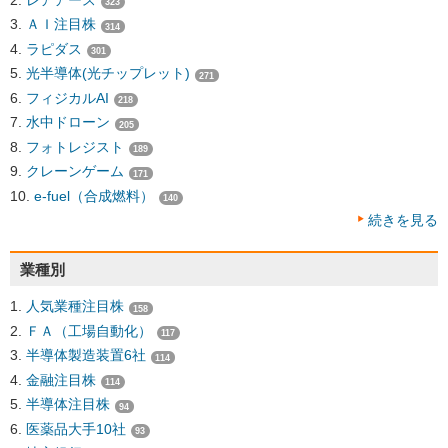
323
ＡＩ注目株
314
ラピダス
301
光半導体(光チップレット)
271
フィジカルAI
218
水中ドローン
205
フォトレジスト
189
クレーンゲーム
171
e-fuel（合成燃料）
140
続きを見る
業種別
人気業種注目株
158
ＦＡ（工場自動化）
117
半導体製造装置6社
114
金融注目株
114
半導体注目株
94
医薬品大手10社
93