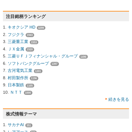
注目銘柄ランキング
キオクシア HD
3299
フジクラ
1943
三菱重工業
1553
ＪＸ金属
1520
三菱ＵＦＪフィナンシャル・グループ
1496
ソフトバンクグループ
1397
古河電気工業
1201
村田製作所
1196
日本製鉄
1105
ＮＴＴ
1000
続きを見る
株式情報テーマ
サカナAI
351
レアアース