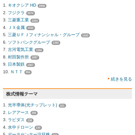
キオクシア HD
2958
フジクラ
2074
三菱重工業
1554
ＪＸ金属
1532
三菱ＵＦＪフィナンシャル・グループ
1443
ソフトバンクグループ
1392
古河電気工業
1266
村田製作所
1087
日本製鉄
1067
ＮＴＴ
994
続きを見る
株式情報テーマ
光半導体(光チップレット)
321
レアアース
256
ラピダス
238
水中ドローン
230
データセンター注目株