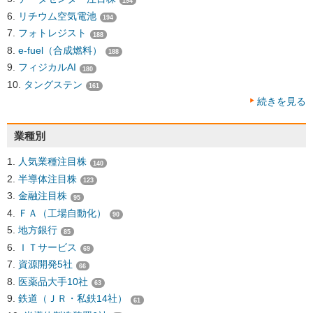
194
リチウム空気電池
194
フォトレジスト
188
e-fuel（合成燃料）
188
フィジカルAI
180
タングステン
161
続きを見る
業種別
人気業種注目株
140
半導体注目株
123
金融注目株
95
ＦＡ（工場自動化）
90
地方銀行
85
ＩＴサービス
69
資源開発5社
66
医薬品大手10社
63
鉄道（ＪＲ・私鉄14社）
61