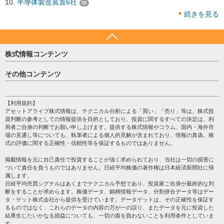
半導体製造装置6社
58
続きを見る
株式情報コンテンツ
日経平均
その他コンテンツ
売買シグナル
HOME
注目銘柄
個人情報保護方針
【利用規約】
株テーマ情報
アセットアライブ株式情報は、テクニカル分析による「買い」「売り」等は、株式投
プライバシーポリシー
海外市況
資判断の参考としての情報提供を目的としており、投資に関するすべての決定は、利
会社案内
用者ご自身の判断でお願い申し上げます。提供する株式情報やコラム、国内・海外市
投資カレンダー
場の見通し等についても、執筆者による個人的見解が含まれており、情報の真偽、株
サイトマップ
格付け情報
式の評価に関する正確性・信頼性等を保証するものではありません。
お問い合わせ
株式情報・株価予想
掲載情報を元に自己責任で投資することが強く求められており、当社は一切の損害に
過去データ
ついて責任を負うものではありません。日経平均株価の著作権は日本経済新聞社に帰
属します。
日経平均売買シグナルはあくまでテクニカル予想であり、投資家ご自身が最終的な判
断をすることが求めらます。株価データ、銘柄情報データ、分割併合データ等はデー
タ・ゲット株式会社から提供を受けています。データゲットは、その正確性を保証す
るものではなく、これらのデータの内容の万が一の誤り、またデータを元に投資した
結果生じたいかなる損益についても、一切の責を負わないことを利用条件としていま
す。