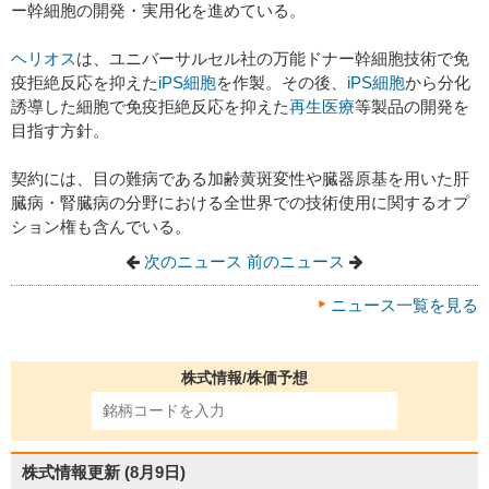
ー幹細胞の開発・実用化を進めている。
ヘリオス
は、ユニバーサルセル社の万能ドナー幹細胞技術で免
疫拒絶反応を抑えた
iPS細胞
を作製。その後、
iPS細胞
から分化
誘導した細胞で免疫拒絶反応を抑えた
再生医療
等製品の開発を
目指す方針。
契約には、目の難病である加齢黄斑変性や臓器原基を用いた肝
臓病・腎臓病の分野における全世界での技術使用に関するオプ
ション権も含んでいる。
次のニュース
前のニュース
ニュース一覧を見る
株式情報/株価予想
株式情報更新
(8月9日)