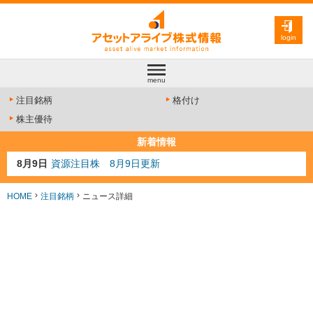
login
menu
注目銘柄
格付け
株主優待
新着情報
8月9日
資源注目株 8月9日更新
8月4日
AI注目株 8月4日更新
8月3日
人気業種注目株 8月3日更新
HOME
注目銘柄
ニュース詳細
8月2日
金融注目株 8月2日更新
7月29日
日経225シグナル点灯