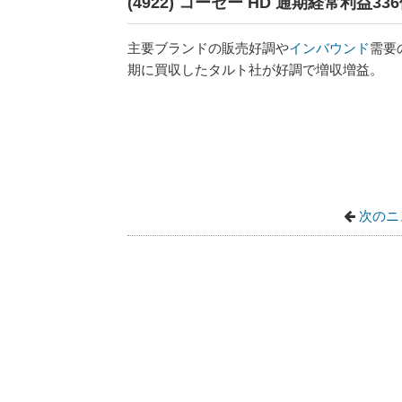
(4922) コーセー HD 通期経常利益3
主要ブランドの販売好調や
インバウンド
需要
期に買収したタルト社が好調で増収増益。
次のニ