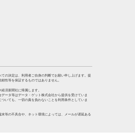
べての決定は、利用者ご自身の判断でお願い申し上げます。提
信頼性等を保証するものではありません。
本経済新聞社に帰属します。
合データ等はデータ・ゲット株式会社から提供を受けていま
についても、一切の責を負わないことを利用条件としていま
端末等の不具合や、ネット環境によっては、メールが遅延ある