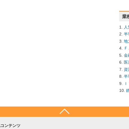
業
人
半
地
Ｆ
金
医
資
半
Ｉ
他コンテンツ