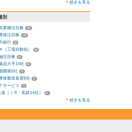
続きを見る
種別
気業種注目株
129
導体注目株
119
方銀行
89
Ａ（工場自動化）
88
融注目株
87
薬品大手10社
85
源開発5社
75
導体製造装置6社
75
Ｔサービス
73
鉄道（ＪＲ・私鉄14社）
67
続きを見る