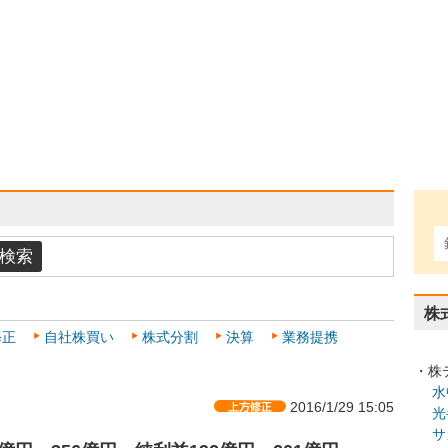
株
修正
自社株買い
株式分割
決算
業務提携
・株
水
2016/1/29 15:05
光
サ