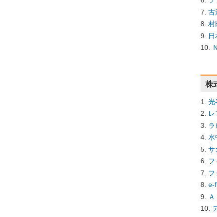
ソ
古
村
日
株
光
レ
ラ
水
サ
フ
フ
e
Ａ