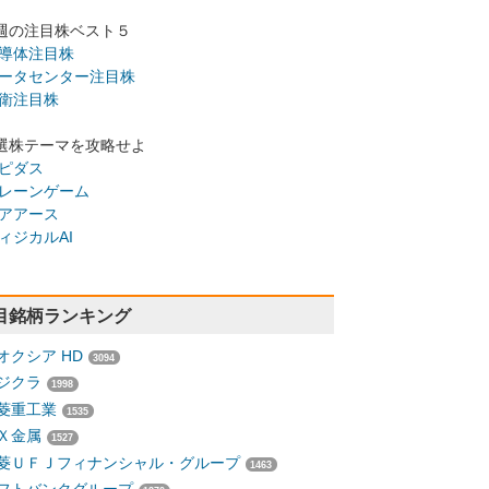
週の注目株ベスト５
導体注目株
ータセンター注目株
衛注目株
選株テーマを攻略せよ
ピダス
レーンゲーム
アアース
ィジカルAI
目銘柄ランキング
オクシア HD
3094
ジクラ
1998
菱重工業
1535
Ｘ金属
1527
菱ＵＦＪフィナンシャル・グループ
1463