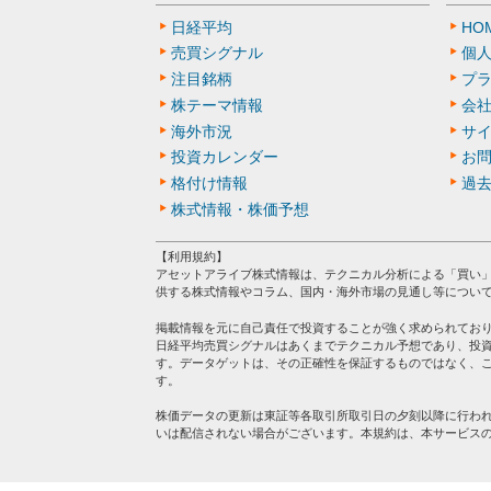
日経平均
HO
売買シグナル
個
注目銘柄
プ
株テーマ情報
会
海外市況
サ
投資カレンダー
お
格付け情報
過
株式情報・株価予想
【利用規約】
アセットアライブ株式情報は、テクニカル分析による「買い
供する株式情報やコラム、国内・海外市場の見通し等につい
掲載情報を元に自己責任で投資することが強く求められてお
日経平均売買シグナルはあくまでテクニカル予想であり、投
す。データゲットは、その正確性を保証するものではなく、
す。
株価データの更新は東証等各取引所取引日の夕刻以降に行わ
いは配信されない場合がございます。本規約は、本サービス