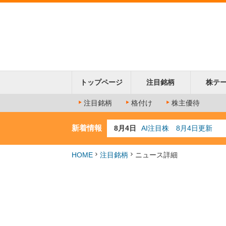
トップページ
注目銘柄
株テ
注目銘柄
格付け
株主優待
新着情報
8月4日
AI注目株 8月4日更新
8月3日
人気業種注目株 8月3日
8月2日
金融注目株 8月2日更新
HOME
注目銘柄
ニュース詳細
7月29日
日経225シグナル点灯
7月10日
半導体注目株 7月10日