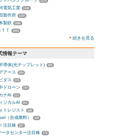
フトバンクグループ
1370
河電気工業
1240
田製作所
1102
本製鉄
1080
ＮＴＴ
1024
続きを見る
式情報テーマ
半導体(光チップレット)
300
アアース
284
ピダス
279
中ドローン
255
カナAI
213
ィジカルAI
201
ォトレジスト
200
-fuel（合成燃料）
188
Ｉ注目株
187
データセンター注目株
178