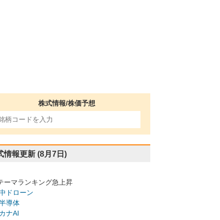
株式情報/株価予想
式情報更新
(8月7日)
テーマランキング急上昇
中ドローン
半導体
カナAI