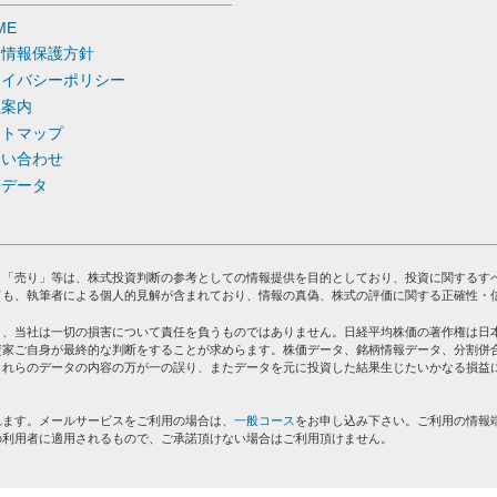
ME
人情報保護方針
ライバシーポリシー
社案内
イトマップ
問い合わせ
去データ
」「売り」等は、株式投資判断の参考としての情報提供を目的としており、投資に関するす
ても、執筆者による個人的見解が含まれており、情報の真偽、株式の評価に関する正確性・
り、当社は一切の損害について責任を負うものではありません。日経平均株価の著作権は日
資家ご自身が最終的な判断をすることが求めらます。株価データ、銘柄情報データ、分割併
これらのデータの内容の万が一の誤り、またデータを元に投資した結果生じたいかなる損益
れます。メールサービスをご利用の場合は、
一般コース
をお申し込み下さい。ご利用の情報
の利用者に適用されるもので、ご承諾頂けない場合はご利用頂けません。