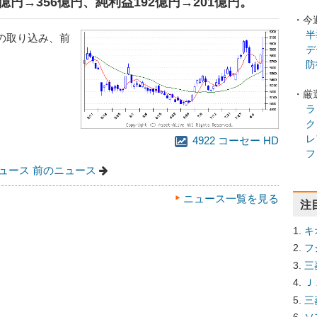
36億円→356億円、純利益192億円→201億円。
・今
半
の取り込み、前
デ
防
・厳
ラ
ク
レ
4922 コーセー HD
フ
ュース
前のニュース
ニュース一覧を見る
注
キ
フ
三
Ｊ
三