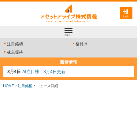
login
menu
注目銘柄
格付け
株主優待
新着情報
8月4日
AI注目株 8月4日更新
8月3日
人気業種注目株 8月3日更新
8月2日
金融注目株 8月2日更新
HOME
注目銘柄
ニュース詳細
7月29日
日経225シグナル点灯
7月10日
半導体注目株 7月10日更新