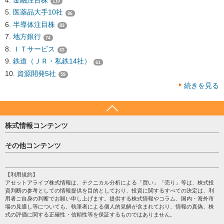
110
医薬品大手10社
86
半導体注目株
83
地方銀行
74
ＩＴサービス
63
鉄道（ＪＲ・私鉄14社）
61
資源開発5社
59
続きを見る
株式情報コンテンツ
日経平均
その他コンテンツ
売買シグナル
HOME
注目銘柄
個人情報保護方針
【利用規約】
株テーマ情報
アセットアライブ株式情報は、テクニカル分析による「買い」「売り」等は、株式投
プライバシーポリシー
海外市況
資判断の参考としての情報提供を目的としており、投資に関するすべての決定は、利
会社案内
用者ご自身の判断でお願い申し上げます。提供する株式情報やコラム、国内・海外市
投資カレンダー
場の見通し等についても、執筆者による個人的見解が含まれており、情報の真偽、株
サイトマップ
格付け情報
式の評価に関する正確性・信頼性等を保証するものではありません。
お問い合わせ