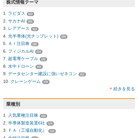
株式情報テーマ
ラピダス
367
サカナAI
364
レアアース
322
光半導体(光チップレット)
306
ＡＩ注目株
285
フィジカルAI
224
超電導ケーブル
192
水中ドローン
162
データセンター建設に強いゼネコン
161
クレーンゲーム
155
続きを見る
業種別
人気業種注目株
160
半導体製造装置6社
124
ＦＡ（工場自動化）
123
金融注目株