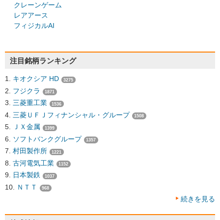
クレーンゲーム
レアアース
フィジカルAI
注目銘柄ランキング
キオクシア HD
3275
フジクラ
1871
三菱重工業
1536
三菱ＵＦＪフィナンシャル・グループ
1508
ＪＸ金属
1399
ソフトバンクグループ
1357
村田製作所
1221
古河電気工業
1152
日本製鉄
1037
ＮＴＴ
968
続きを見る