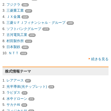
フジクラ
1984
三菱重工業
1537
ＪＸ金属
1529
三菱ＵＦＪフィナンシャル・グループ
1459
ソフトバンクグループ
1379
古河電気工業
1234
村田製作所
1112
日本製鉄
1083
ＮＴＴ
1018
続きを見る
株式情報テーマ
レアアース
297
光半導体(光チップレット)
279
ラピダス
274
水中ドローン
273
サカナAI
224
フィジカルAI