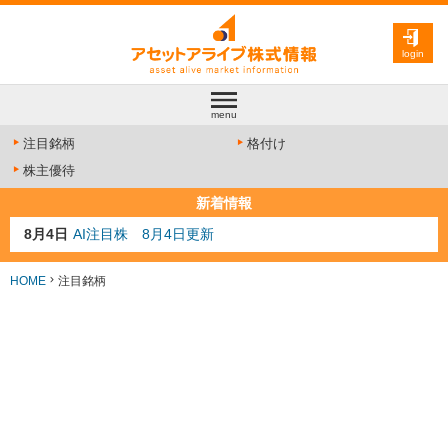
login
menu
注目銘柄
格付け
株主優待
新着情報
8月4日
AI注目株 8月4日更新
8月3日
人気業種注目株 8月3日更新
8月2日
金融注目株 8月2日更新
HOME
注目銘柄
7月29日
日経225シグナル点灯
7月10日
半導体注目株 7月10日更新