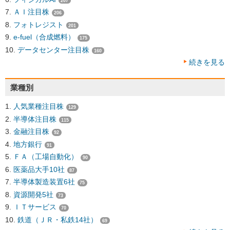
207
ＡＩ注目株
206
フォトレジスト
201
e-fuel（合成燃料）
175
データセンター注目株
160
続きを見る
業種別
人気業種注目株
129
半導体注目株
115
金融注目株
92
地方銀行
91
ＦＡ（工場自動化）
90
医薬品大手10社
87
半導体製造装置6社
75
資源開発5社
73
ＩＴサービス
70
鉄道（ＪＲ・私鉄14社）
69