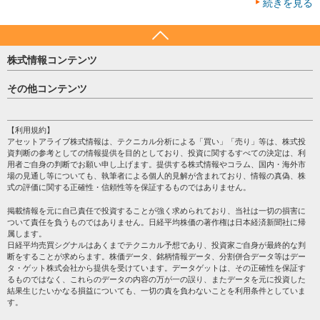
続きを見る
株式情報コンテンツ
日経平均
その他コンテンツ
売買シグナル
HOME
注目銘柄
個人情報保護方針
【利用規約】
株テーマ情報
アセットアライブ株式情報は、テクニカル分析による「買い」「売り」等は、株式投
プライバシーポリシー
海外市況
資判断の参考としての情報提供を目的としており、投資に関するすべての決定は、利
会社案内
用者ご自身の判断でお願い申し上げます。提供する株式情報やコラム、国内・海外市
投資カレンダー
場の見通し等についても、執筆者による個人的見解が含まれており、情報の真偽、株
サイトマップ
格付け情報
式の評価に関する正確性・信頼性等を保証するものではありません。
お問い合わせ
株式情報・株価予想
掲載情報を元に自己責任で投資することが強く求められており、当社は一切の損害に
過去データ
ついて責任を負うものではありません。日経平均株価の著作権は日本経済新聞社に帰
属します。
日経平均売買シグナルはあくまでテクニカル予想であり、投資家ご自身が最終的な判
断をすることが求めらます。株価データ、銘柄情報データ、分割併合データ等はデー
タ・ゲット株式会社から提供を受けています。データゲットは、その正確性を保証す
るものではなく、これらのデータの内容の万が一の誤り、またデータを元に投資した
結果生じたいかなる損益についても、一切の責を負わないことを利用条件としていま
す。