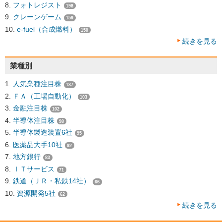
フォトレジスト
198
クレーンゲーム
159
e-fuel（合成燃料）
150
続きを見る
業種別
人気業種注目株
137
ＦＡ（工場自動化）
103
金融注目株
102
半導体注目株
98
半導体製造装置6社
95
医薬品大手10社
92
地方銀行
83
ＩＴサービス
71
鉄道（ＪＲ・私鉄14社）
66
資源開発5社
62
続きを見る