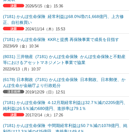
2026/5/15（金）15:36
(7181) かんぽ生命保険 経常利益は68.0%増の1,668億円、上方修
正、自社株買い
2024/11/14（木）15:53
(7181) かんぽ生命保険 KKRと提携 再保険事業で成長を目指す
2023/6/9（金）10:34
(8031) 三井物産 (7181) かんぽ生命保険 かんぽ生命保険と不動産
等におけるアセットマネジメント事業で協業
2022/6/13（月）10:37
(6178) 日本郵政 (7181) かんぽ生命保険 日本郵政、日本郵便、か
んぽ生命が金融庁より行政処分
2019/12/29（日）12:51
(7181) かんぽ生命保険 4-12月期経常利益は32.7％減の2205億円、
純利益は6.5％減の680億円、進捗率は79.1％
2017/2/14（火）17:26
(7181) かんぽ生命保険 中間期経常利益は50.7％減の1078億円、純
利益は12.3％減の425億円、進捗率は49.4％