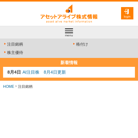
login
menu
注目銘柄
格付け
株主優待
新着情報
8月4日
AI注目株 8月4日更新
8月3日
人気業種注目株 8月3日更新
8月2日
金融注目株 8月2日更新
HOME
注目銘柄
7月29日
日経225シグナル点灯
7月10日
半導体注目株 7月10日更新