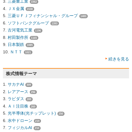
三菱重工業
1562
ＪＸ金属
1538
三菱ＵＦＪフィナンシャル・グループ
1483
ソフトバンクグループ
1393
古河電気工業
1196
村田製作所
1165
日本製鉄
1085
ＮＴＴ
1021
続きを見る
株式情報テーマ
サカナAI
309
レアアース
296
ラピダス
289
ＡＩ注目株
260
光半導体(光チップレット)
250
水中ドローン
219
フィジカルAI
210