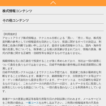
株式情報コンテンツ
日経平均
その他コンテンツ
売買シグナル
HOME
注目銘柄
個人情報保護方針
【利用規約】
株テーマ情報
アセットアライブ株式情報は、テクニカル分析による「買い」「売り」等は、株式投
プライバシーポリシー
海外市況
資判断の参考としての情報提供を目的としており、投資に関するすべての決定は、利
会社案内
用者ご自身の判断でお願い申し上げます。提供する株式情報やコラム、国内・海外市
投資カレンダー
場の見通し等についても、執筆者による個人的見解が含まれており、情報の真偽、株
サイトマップ
格付け情報
式の評価に関する正確性・信頼性等を保証するものではありません。
お問い合わせ
株式情報・株価予想
掲載情報を元に自己責任で投資することが強く求められており、当社は一切の損害に
過去データ
ついて責任を負うものではありません。日経平均株価の著作権は日本経済新聞社に帰
属します。
日経平均売買シグナルはあくまでテクニカル予想であり、投資家ご自身が最終的な判
断をすることが求めらます。株価データ、銘柄情報データ、分割併合データ等はデー
タ・ゲット株式会社から提供を受けています。データゲットは、その正確性を保証す
るものではなく、これらのデータの内容の万が一の誤り、またデータを元に投資した
結果生じたいかなる損益についても、一切の責を負わないことを利用条件としていま
す。
株価データの更新は東証等各取引所取引日の夕刻以降に行われます。メールサービス
をご利用の場合は、
一般コース
をお申し込み下さい。ご利用の情報端末等の不具合