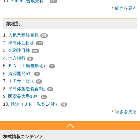
e-fuel（合成燃料）
187
続きを見る
業種別
人気業種注目株
153
半導体注目株
139
金融注目株
109
地方銀行
96
ＦＡ（工場自動化）
74
資源開発5社
71
ＩＴサービス
65
半導体製造装置6社
63
医薬品大手10社
62
鉄道（ＪＲ・私鉄14社）
58
続きを見る
株式情報コンテンツ