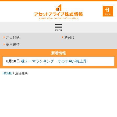
login
menu
注目銘柄
格付け
株主優待
新着情報
8月10日
株テーマランキング サカナAIが急上昇
8月9日
資源注目株 8月9日更新
8月4日
AI注目株 8月4日更新
HOME
注目銘柄
8月3日
人気業種注目株 8月3日更新
8月2日
金融注目株 8月2日更新