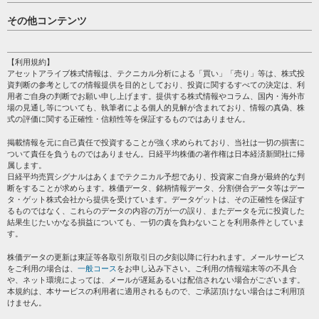
日経平均
その他コンテンツ
売買シグナル
HOME
注目銘柄
個人情報保護方針
【利用規約】
株テーマ情報
アセットアライブ株式情報は、テクニカル分析による「買い」「売り」等は、株式投
プライバシーポリシー
海外市況
資判断の参考としての情報提供を目的としており、投資に関するすべての決定は、利
会社案内
用者ご自身の判断でお願い申し上げます。提供する株式情報やコラム、国内・海外市
投資カレンダー
場の見通し等についても、執筆者による個人的見解が含まれており、情報の真偽、株
サイトマップ
格付け情報
式の評価に関する正確性・信頼性等を保証するものではありません。
お問い合わせ
株式情報・株価予想
掲載情報を元に自己責任で投資することが強く求められており、当社は一切の損害に
過去データ
ついて責任を負うものではありません。日経平均株価の著作権は日本経済新聞社に帰
属します。
日経平均売買シグナルはあくまでテクニカル予想であり、投資家ご自身が最終的な判
断をすることが求めらます。株価データ、銘柄情報データ、分割併合データ等はデー
タ・ゲット株式会社から提供を受けています。データゲットは、その正確性を保証す
るものではなく、これらのデータの内容の万が一の誤り、またデータを元に投資した
結果生じたいかなる損益についても、一切の責を負わないことを利用条件としていま
す。
株価データの更新は東証等各取引所取引日の夕刻以降に行われます。メールサービス
をご利用の場合は、
一般コース
をお申し込み下さい。ご利用の情報端末等の不具合
や、ネット環境によっては、メールが遅延あるいは配信されない場合がございます。
本規約は、本サービスの利用者に適用されるもので、ご承諾頂けない場合はご利用頂
けません。