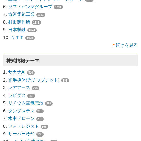
ソフトバンクグループ
1431
古河電気工業
1323
村田製作所
1131
日本製鉄
1074
ＮＴＴ
1039
続きを見る
株式情報テーマ
サカナAI
510
光半導体(光チップレット)
353
レアアース
275
ラピダス
252
リチウム空気電池
239
タングステン
218
水中ドローン
218
フォトレジスト
195
サーバー冷却
193