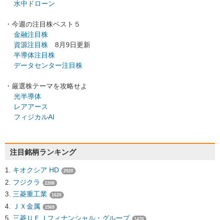
水中ドローン
・今週の注目株ベスト５
金融注目株
資源注目株
8月9日更新
半導体注目株
データセンター注目株
・厳選株テーマを攻略せよ
光半導体
レアアース
フィジカルAI
注目銘柄ランキング
キオクシア HD
2920
フジクラ
2208
三菱重工業
1620
ＪＸ金属
1569
三菱ＵＦＪフィナンシャル・グループ
1476