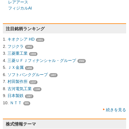
レアアース
フィジカルAI
注目銘柄ランキング
キオクシア HD
3301
フジクラ
1902
三菱重工業
1559
三菱ＵＦＪフィナンシャル・グループ
1502
ＪＸ金属
1498
ソフトバンクグループ
1407
村田製作所
1237
古河電気工業
1188
日本製鉄
1087
ＮＴＴ
995
続きを見る
株式情報テーマ