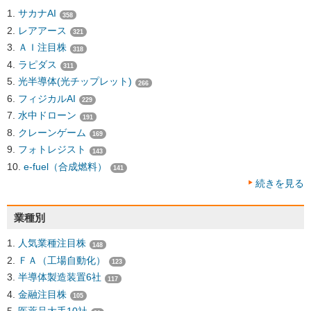
サカナAI
358
レアアース
321
ＡＩ注目株
318
ラピダス
311
光半導体(光チップレット)
266
フィジカルAI
229
水中ドローン
191
クレーンゲーム
169
フォトレジスト
143
e-fuel（合成燃料）
141
続きを見る
業種別
人気業種注目株
148
ＦＡ（工場自動化）
123
半導体製造装置6社
117
金融注目株
105