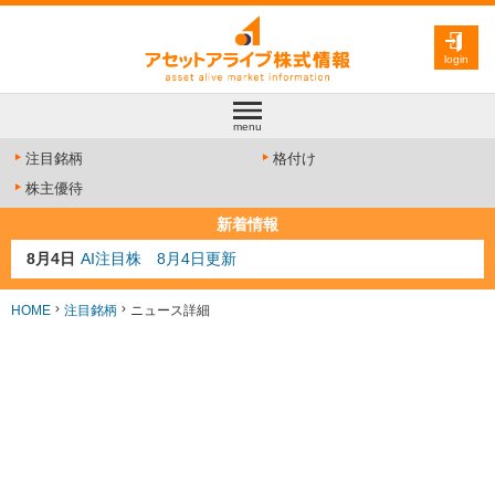
login
menu
注目銘柄
格付け
株主優待
新着情報
8月4日
AI注目株 8月4日更新
8月3日
人気業種注目株 8月3日更新
8月2日
金融注目株 8月2日更新
HOME
注目銘柄
ニュース詳細
7月29日
日経225シグナル点灯
7月10日
半導体注目株 7月10日更新