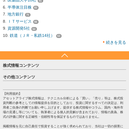
医薬品大手10社
91
半導体注目株
83
地方銀行
75
ＩＴサービス
66
資源開発5社
64
鉄道（ＪＲ・私鉄14社）
63
続きを見る
株式情報コンテンツ
日経平均
その他コンテンツ
売買シグナル
HOME
注目銘柄
個人情報保護方針
【利用規約】
株テーマ情報
アセットアライブ株式情報は、テクニカル分析による「買い」「売り」等は、株式投
プライバシーポリシー
海外市況
資判断の参考としての情報提供を目的としており、投資に関するすべての決定は、利
会社案内
用者ご自身の判断でお願い申し上げます。提供する株式情報やコラム、国内・海外市
投資カレンダー
場の見通し等についても、執筆者による個人的見解が含まれており、情報の真偽、株
サイトマップ
格付け情報
式の評価に関する正確性・信頼性等を保証するものではありません。
お問い合わせ
株式情報・株価予想
掲載情報を元に自己責任で投資することが強く求められており、当社は一切の損害に
過去データ