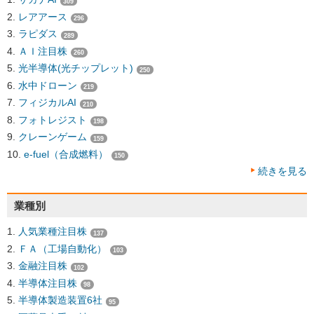
309
レアアース
296
ラピダス
289
ＡＩ注目株
260
光半導体(光チップレット)
250
水中ドローン
219
フィジカルAI
210
フォトレジスト
198
クレーンゲーム
159
e-fuel（合成燃料）
150
続きを見る
業種別
人気業種注目株
137
ＦＡ（工場自動化）
103
金融注目株
102
半導体注目株
98
半導体製造装置6社
95