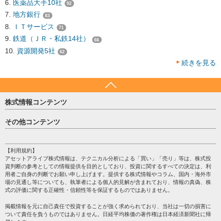
医薬品大手10社
92
地方銀行
83
ＩＴサービス
71
鉄道（ＪＲ・私鉄14社）
66
資源開発5社
62
続きを見る
株式情報コンテンツ
日経平均
その他コンテンツ
売買シグナル
HOME
注目銘柄
個人情報保護方針
【利用規約】
株テーマ情報
アセットアライブ株式情報は、テクニカル分析による「買い」「売り」等は、株式投
プライバシーポリシー
海外市況
資判断の参考としての情報提供を目的としており、投資に関するすべての決定は、利
会社案内
用者ご自身の判断でお願い申し上げます。提供する株式情報やコラム、国内・海外市
投資カレンダー
場の見通し等についても、執筆者による個人的見解が含まれており、情報の真偽、株
サイトマップ
格付け情報
式の評価に関する正確性・信頼性等を保証するものではありません。
お問い合わせ
株式情報・株価予想
掲載情報を元に自己責任で投資することが強く求められており、当社は一切の損害に
過去データ
ついて責任を負うものではありません。日経平均株価の著作権は日本経済新聞社に帰