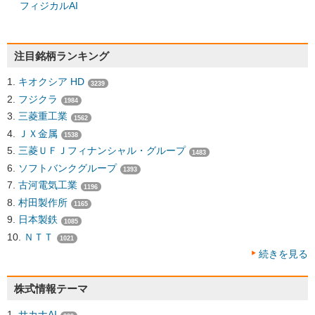
フィジカルAI
注目銘柄ランキング
キオクシア HD
3239
フジクラ
1984
三菱重工業
1562
ＪＸ金属
1538
三菱ＵＦＪフィナンシャル・グループ
1483
ソフトバンクグループ
1393
古河電気工業
1196
村田製作所
1165
日本製鉄
1085
ＮＴＴ
1021
続きを見る
株式情報テーマ
サカナAI