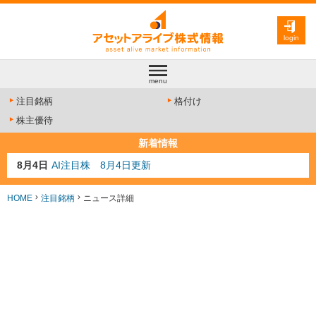
login
menu
注目銘柄
格付け
株主優待
新着情報
8月4日
AI注目株 8月4日更新
8月3日
人気業種注目株 8月3日更新
8月2日
金融注目株 8月2日更新
HOME
注目銘柄
ニュース詳細
7月29日
日経225シグナル点灯
7月10日
半導体注目株 7月10日更新