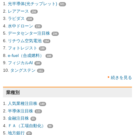
光半導体(光チップレット)
321
レアアース
256
ラピダス
238
水中ドローン
230
データセンター注目株
194
リチウム空気電池
194
フォトレジスト
188
e-fuel（合成燃料）
188
フィジカルAI
180
タングステン
161
続きを見る
業種別
人気業種注目株
140
半導体注目株
123
金融注目株
95
ＦＡ（工場自動化）
90
地方銀行
85