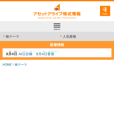
login
menu
株テーマ
人気業種
新着情報
8月4日
AI注目株 8月4日更新
8月3日
人気業種注目株 8月3日更新
8月2日
金融注目株 8月2日更新
HOME
株テーマ
7月29日
日経225シグナル点灯
8月9日
資源注目株 8月9日更新