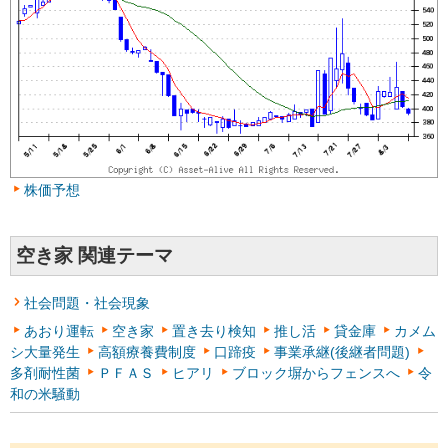
株価予想
空き家 関連テーマ
社会問題・社会現象
あおり運転
空き家
置き去り検知
推し活
貸金庫
カメム
シ大量発生
高額療養費制度
口蹄疫
事業承継(後継者問題)
多剤耐性菌
ＰＦＡＳ
ヒアリ
ブロック塀からフェンスへ
令
和の米騒動