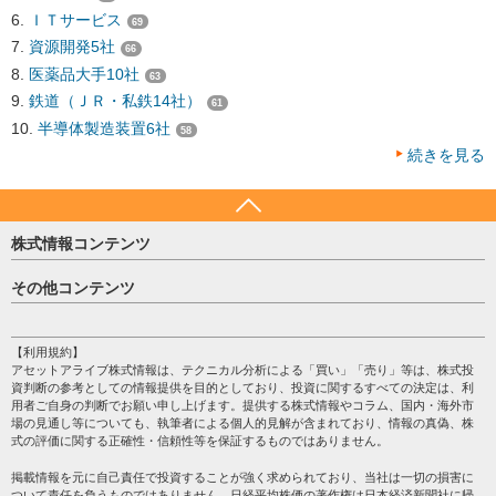
ＩＴサービス
69
資源開発5社
66
医薬品大手10社
63
鉄道（ＪＲ・私鉄14社）
61
半導体製造装置6社
58
続きを見る
株式情報コンテンツ
日経平均
その他コンテンツ
売買シグナル
HOME
注目銘柄
個人情報保護方針
【利用規約】
株テーマ情報
アセットアライブ株式情報は、テクニカル分析による「買い」「売り」等は、株式投
プライバシーポリシー
海外市況
資判断の参考としての情報提供を目的としており、投資に関するすべての決定は、利
会社案内
用者ご自身の判断でお願い申し上げます。提供する株式情報やコラム、国内・海外市
投資カレンダー
場の見通し等についても、執筆者による個人的見解が含まれており、情報の真偽、株
サイトマップ
格付け情報
式の評価に関する正確性・信頼性等を保証するものではありません。
お問い合わせ
株式情報・株価予想
掲載情報を元に自己責任で投資することが強く求められており、当社は一切の損害に
過去データ
ついて責任を負うものではありません。日経平均株価の著作権は日本経済新聞社に帰