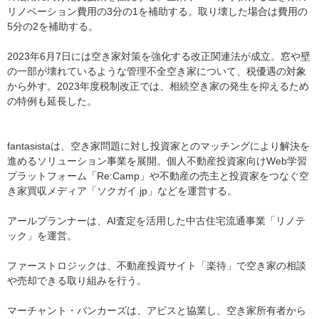
リノベーション費用の3分の1を補助する。取り壊した場合は費用の
5分の2を補助する。
2023年6月7日には空き家対策を強化する改正関連法が成立。窓や壁
の一部が壊れているような管理不全空き家について、税優遇の対象
から外す。2023年度税制改正では、相続空き家の発生を抑えるため
の特例も延長した。
fantasistaは、空き家問題に対し投資家とのマッチングにより解決を
進めるソリューション事業を展開。個人不動産投資家向けWeb学習
プラットフォーム「Re:Camp」や不動産の売主と投資家をつなぐ空
き家買収メディア「ソクガイ.jp」などを運営する。
アールプランナーは、AI査定を活用した中古住宅流通事業「リノテ
ック」を運営。
ファーストロジックは、不動産投資サイト「楽待」で空き家の相談
や売却できる取り組みを行う。
マーチャント・バンカーズは、アビスと協業し、空き家所有者から