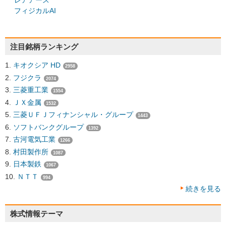
レアアース
フィジカルAI
注目銘柄ランキング
キオクシア HD
2958
フジクラ
2074
三菱重工業
1554
ＪＸ金属
1532
三菱ＵＦＪフィナンシャル・グループ
1443
ソフトバンクグループ
1392
古河電気工業
1266
村田製作所
1087
日本製鉄
1067
ＮＴＴ
994
続きを見る
株式情報テーマ