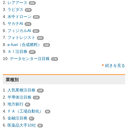
レアアース
284
ラピダス
279
水中ドローン
255
サカナAI
213
フィジカルAI
201
フォトレジスト
200
e-fuel（合成燃料）
188
ＡＩ注目株
187
データセンター注目株
178
続きを見る
業種別
人気業種注目株
129
半導体注目株
119
地方銀行
89
ＦＡ（工場自動化）
88
金融注目株
87
医薬品大手10社
85