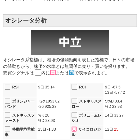
オシレータ分析
オシレータ系指標は、相場の強弱動向を表した指標で、日々の市場
の値動きから、株価の水準とは無関係に売り・買いを探ります。
売買シグナルは
内に
または
で表示されます。
RSI
9日
35.14
RCI
9日
-67.5
13日
-57.42
ボリンジャー
+2σ
1053.02
ストキャスス
S%D
33.4
バンド
-2σ
925.28
ロー
%D
23.93
ストキャスフ
%K
20
ボリュームレ
14日
33.27
ァースト
%D
23.93
シオ
移動平均乖離
25日
-1.33
サイコロジカ
12日
25
率
ル