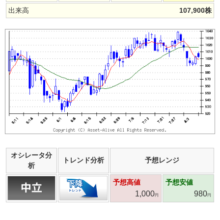
出来高
107,900
株
オシレータ分
トレンド分析
予想レンジ
析
予想高値
予想安値
1,000
980
円
円