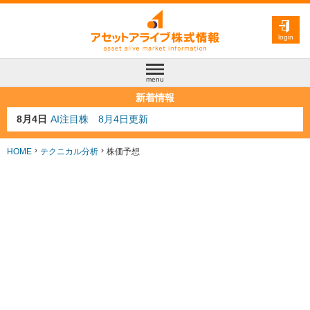
login
menu
新着情報
8月4日
AI注目株 8月4日更新
8月3日
人気業種注目株 8月3日更新
8月2日
金融注目株 8月2日更新
7月29日
日経225シグナル点灯
HOME
テクニカル分析
株価予想
7月10日
半導体注目株 7月10日更新