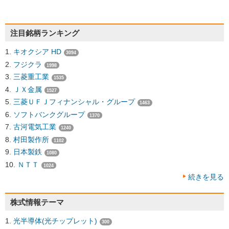
注目銘柄ランキング
キオクシア HD
3094
フジクラ
1998
三菱重工業
1535
ＪＸ金属
1527
三菱ＵＦＪフィナンシャル・グループ
1463
ソフトバンクグループ
1370
古河電気工業
1240
村田製作所
1102
日本製鉄
1080
ＮＴＴ
1024
続きを見る
株式情報テーマ
光半導体(光チップレット)
300