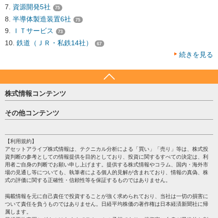
資源開発5社
75
半導体製造装置6社
75
ＩＴサービス
73
鉄道（ＪＲ・私鉄14社）
67
続きを見る
株式情報コンテンツ
日経平均
その他コンテンツ
売買シグナル
HOME
注目銘柄
個人情報保護方針
【利用規約】
株テーマ情報
アセットアライブ株式情報は、テクニカル分析による「買い」「売り」等は、株式投
プライバシーポリシー
海外市況
資判断の参考としての情報提供を目的としており、投資に関するすべての決定は、利
会社案内
用者ご自身の判断でお願い申し上げます。提供する株式情報やコラム、国内・海外市
投資カレンダー
場の見通し等についても、執筆者による個人的見解が含まれており、情報の真偽、株
サイトマップ
格付け情報
式の評価に関する正確性・信頼性等を保証するものではありません。
お問い合わせ
株式情報・株価予想
掲載情報を元に自己責任で投資することが強く求められており、当社は一切の損害に
過去データ
ついて責任を負うものではありません。日経平均株価の著作権は日本経済新聞社に帰
属します。