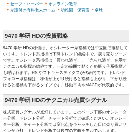
セーフ・ハーバー
オンライン教育
介護付き有料老人ホーム
幼稚園・保育園
卓球
9470 学研 HDの投資戦略
9470 学研 HDの株価は、オシレーター系指標では中立圏で推移して
います。トレンド系指標は下降トレンド継続中で、戻り売りゾーン
です。オシレータ系指標は「買われ過ぎ」、「売られ過ぎ」を示す
テクニカル指標の総称です。一定の範囲で動くため振り子系指標と
も呼ばれます。RSIやストキャスティクスが代表的です。トレンド
フォロー系指標は、株価が上がり続けると指標も上がり、下がり続
けると指標も下がるタイプです。移動平均やMACDが代表的です。
9470 学研 HDのテクニカル売買シグナル
株式売買シグナルが点灯しています。このページ下部のオシレータ
ー分析、トレンド分析、チャート分析でご確認ください。オシレー
ター分析、チャート分析では変化点をキャッチした日に売り買いサ
インが点灯、トレンド分析では現在の方向を矢印で示します。