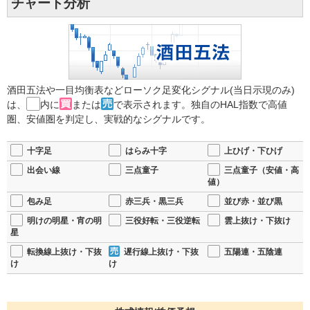
チャート分析
酒田五法や一目均衡表などローソク足変化シグナル(当日示現のみ)
は、
内に
または
で表示されます。独自のHAL指数で高値
圏、安値圏を判定し、実戦的なシグナルです。
十字足
はらみ十字
上ひげ・下ひげ
出会い線
三点童子
三点童子（安値・高
値）
包み足
赤三兵・黒三兵
並び赤・並び黒
明けの明星・宵の明
三役好転・三役逆転
雲上抜け・下抜け
星
転換線上抜け・下抜
遅行線上抜け・下抜
五陽連・五陰連
け
け