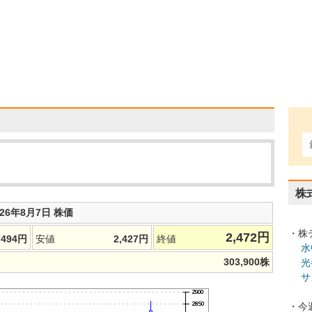
株
026年8月7日 株価
・株
2,472
円
,494
円
安値
2,427
円
終値
水
303,900
株
光
サ
・今