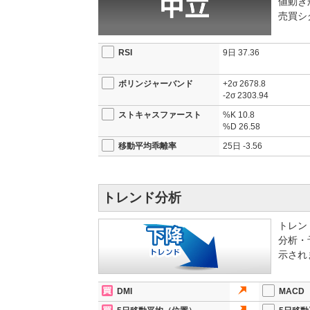
値動き
売買シ
RSI
9日
37.36
ボリンジャーバンド
+2σ
2678.8
-2σ
2303.94
ストキャスファースト
%K
10.8
%D
26.58
移動平均乖離率
25日
-3.56
トレンド分析
トレン
分析・
示され
DMI
MACD