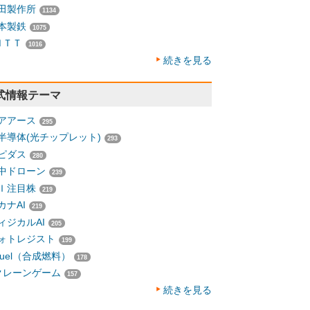
田製作所
1134
本製鉄
1075
ＮＴＴ
1016
続きを見る
式情報テーマ
アアース
295
半導体(光チップレット)
293
ピダス
280
中ドローン
239
Ｉ注目株
219
カナAI
219
ィジカルAI
205
ォトレジスト
199
-fuel（合成燃料）
178
クレーンゲーム
157
続きを見る