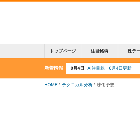
トップページ
注目銘柄
株テ
新着情報
8月4日
AI注目株 8月4日更新
8月3日
人気業種注目株 8月3日
8月2日
金融注目株 8月2日更新
7月29日
日経225シグナル点灯
HOME
テクニカル分析
株価予想
7月10日
半導体注目株 7月10日