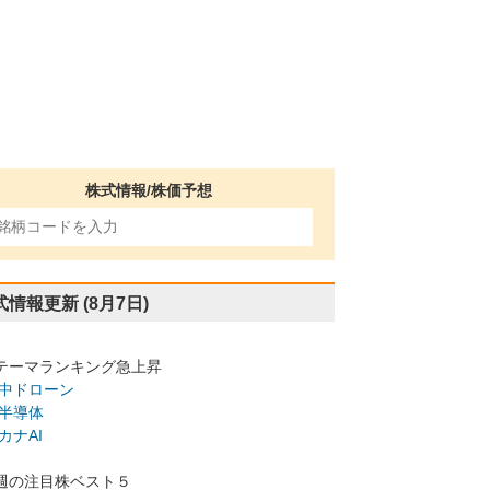
株式情報/株価予想
式情報更新
(8月7日)
テーマランキング急上昇
中ドローン
半導体
カナAI
週の注目株ベスト５