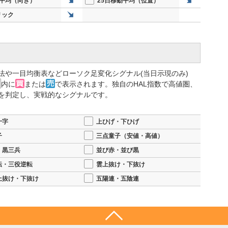
動平均（向き）
25日移動平均（位置）
リック
法や一目均衡表などローソク足変化シグナル(当日示現のみ)
内に
または
で表示されます。独自のHAL指数で高値圏、
を判定し、実戦的なシグナルです。
十字
上ひげ・下ひげ
子
三点童子（安値・高値）
・黒三兵
並び赤・並び黒
転・三役逆転
雲上抜け・下抜け
上抜け・下抜け
五陽連・五陰連