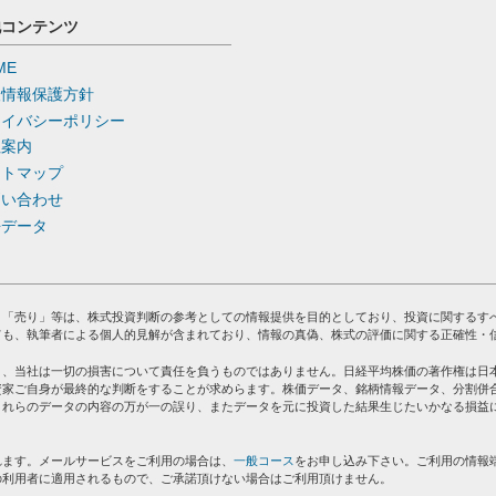
他コンテンツ
ME
人情報保護方針
ライバシーポリシー
社案内
イトマップ
問い合わせ
去データ
」「売り」等は、株式投資判断の参考としての情報提供を目的としており、投資に関するす
ても、執筆者による個人的見解が含まれており、情報の真偽、株式の評価に関する正確性・
り、当社は一切の損害について責任を負うものではありません。日経平均株価の著作権は日
資家ご自身が最終的な判断をすることが求めらます。株価データ、銘柄情報データ、分割併
これらのデータの内容の万が一の誤り、またデータを元に投資した結果生じたいかなる損益
れます。メールサービスをご利用の場合は、
一般コース
をお申し込み下さい。ご利用の情報
の利用者に適用されるもので、ご承諾頂けない場合はご利用頂けません。