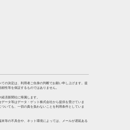
べての決定は、利用者ご自身の判断でお願い申し上げます。提
信頼性等を保証するものではありません。
本経済新聞社に帰属します。
合データ等はデータ・ゲット株式会社から提供を受けていま
についても、一切の責を負わないことを利用条件としていま
端末等の不具合や、ネット環境によっては、メールが遅延ある