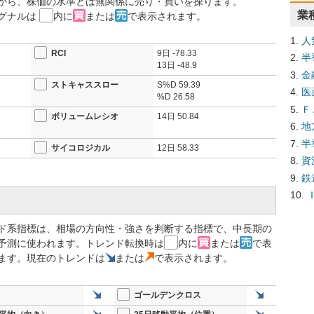
から、株価の水準とは無関係に売り・買いを探ります。
業
グナルは
内に
または
で表示されます。
人
RCI
9日
-78.33
半
13日
-48.9
金
ストキャススロー
S%D
59.39
医
%D
26.58
Ｆ
ボリュームレシオ
14日
50.84
地
半
サイコロジカル
12日
58.33
資
鉄
ド系指標は、相場の方向性・強さを判断する指標で、中長期の
予測に使われます。トレンド転換時は
内に
または
で表
ます。現在のトレンドは
または
で表示されます。
ゴールデンクロス