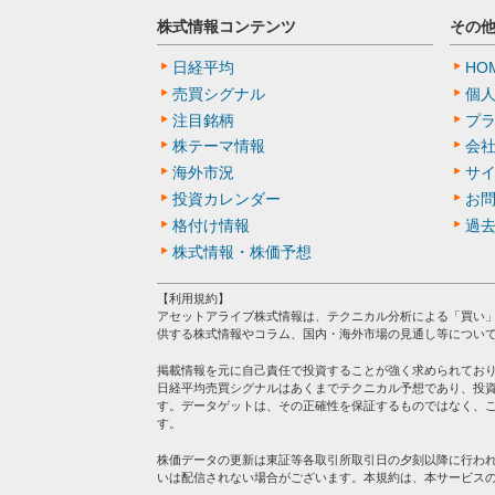
株式情報コンテンツ
その
日経平均
HO
売買シグナル
個
注目銘柄
プ
株テーマ情報
会
海外市況
サ
投資カレンダー
お
格付け情報
過
株式情報・株価予想
【利用規約】
アセットアライブ株式情報は、テクニカル分析による「買い
供する株式情報やコラム、国内・海外市場の見通し等につい
掲載情報を元に自己責任で投資することが強く求められてお
日経平均売買シグナルはあくまでテクニカル予想であり、投
す。データゲットは、その正確性を保証するものではなく、
す。
株価データの更新は東証等各取引所取引日の夕刻以降に行わ
いは配信されない場合がございます。本規約は、本サービス