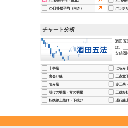
5日移動平均（位置）
5日移
25日移動平均（向き）
パラボ
チャート分析
酒田五
は、
安値圏
十字足
はらみ
出会い線
三点童
包み足
赤三兵
明けの明星・宵の明星
三役好
転換線上抜け・下抜け
遅行線