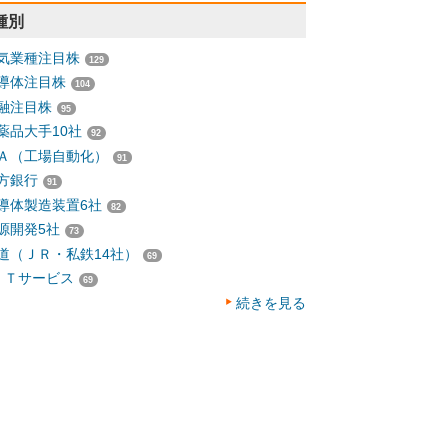
種別
気業種注目株
129
導体注目株
104
融注目株
95
薬品大手10社
92
Ａ（工場自動化）
91
方銀行
91
導体製造装置6社
82
源開発5社
73
道（ＪＲ・私鉄14社）
69
ＩＴサービス
69
続きを見る