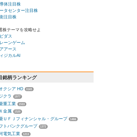
導体注目株
ータセンター注目株
衛注目株
選株テーマを攻略せよ
ピダス
レーンゲーム
アアース
ィジカルAI
目銘柄ランキング
オクシア HD
3165
ジクラ
1977
菱重工業
1533
Ｘ金属
1520
菱ＵＦＪフィナンシャル・グループ
1466
フトバンクグループ
1372
河電気工業
1213