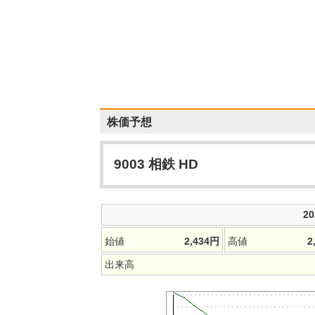
株価予想
9003
相鉄 HD
2
始値
2,434
円
高値
2
出来高