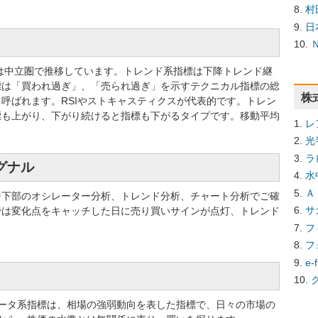
村
日
標では中立圏で推移しています。トレンド系指標は下降トレンド継
標は「買われ過ぎ」、「売られ過ぎ」を示すテクニカル指標の総
株
呼ばれます。RSIやストキャスティクスが代表的です。トレン
標も上がり、下がり続けると指標も下がるタイプです。移動平均
レ
光
ラ
シグナル
水
Ａ
ジ下部のオシレーター分析、トレンド分析、チャート分析でご確
サ
では変化点をキャッチした日に売り買いサインが点灯、トレンド
フ
フ
e
ータ系指標は、相場の強弱動向を表した指標で、日々の市場の