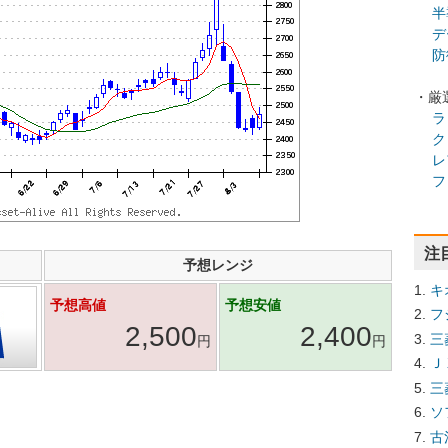
半
デ
防
・厳
ラ
ク
レ
フ
注
予想レンジ
キ
予想高値
予想安値
フ
2,500
2,400
三
円
円
Ｊ
三
ソ
古