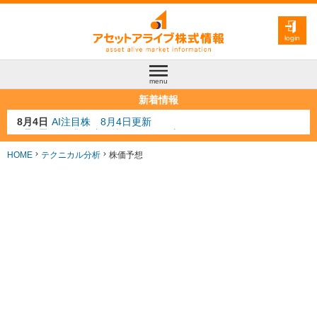
login
menu
新着情報
8月3日
人気業種注目株 8月3日更新
8月2日
金融注目株 8月2日更新
7月29日
日経225シグナル点灯
HOME
テクニカル分析
株価予想
7月10日
半導体注目株 7月10日更新
8月4日
AI注目株 8月4日更新