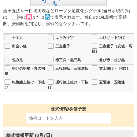
酒田五法や一目均衡表などローソク足変化シグナル(当日示現のみ)
は、
内に
または
で表示されます。独自のHAL指数で高値
圏、安値圏を判定し、実戦的なシグナルです。
十字足
はらみ十字
上ひげ・下ひげ
出会い線
三点童子
三点童子（安値・高
値）
包み足
赤三兵・黒三兵
並び赤・並び黒
明けの明星・宵の明
三役好転・三役逆転
雲上抜け・下抜け
星
転換線上抜け・下抜
遅行線上抜け・下抜
五陽連・五陰連
け
け
株式情報/株価予想
株式情報更新
(8月7日)