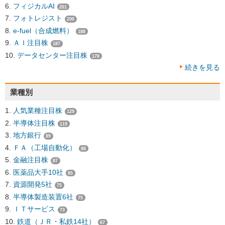
フィジカルAI
201
フォトレジスト
200
e-fuel（合成燃料）
188
ＡＩ注目株
187
データセンター注目株
178
続きを見る
業種別
人気業種注目株
129
半導体注目株
119
地方銀行
89
ＦＡ（工場自動化）
88
金融注目株
87
医薬品大手10社
85
資源開発5社
75
半導体製造装置6社
75
ＩＴサービス
73
鉄道（ＪＲ・私鉄14社）
67