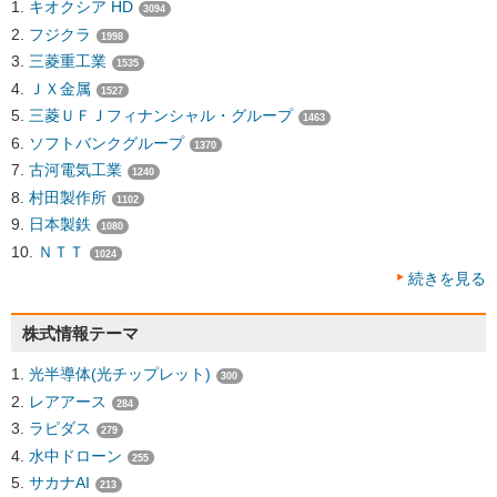
キオクシア HD
3094
フジクラ
1998
三菱重工業
1535
ＪＸ金属
1527
三菱ＵＦＪフィナンシャル・グループ
1463
ソフトバンクグループ
1370
古河電気工業
1240
村田製作所
1102
日本製鉄
1080
ＮＴＴ
1024
続きを見る
株式情報テーマ
光半導体(光チップレット)
300
レアアース
284
ラピダス
279
水中ドローン
255
サカナAI
213