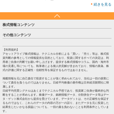
続きを見る
株式情報コンテンツ
日経平均
その他コンテンツ
売買シグナル
HOME
注目銘柄
個人情報保護方針
【利用規約】
株テーマ情報
アセットアライブ株式情報は、テクニカル分析による「買い」「売り」等は、株式投
プライバシーポリシー
海外市況
資判断の参考としての情報提供を目的としており、投資に関するすべての決定は、利
会社案内
用者ご自身の判断でお願い申し上げます。提供する株式情報やコラム、国内・海外市
投資カレンダー
場の見通し等についても、執筆者による個人的見解が含まれており、情報の真偽、株
サイトマップ
格付け情報
式の評価に関する正確性・信頼性等を保証するものではありません。
お問い合わせ
株式情報・株価予想
掲載情報を元に自己責任で投資することが強く求められており、当社は一切の損害に
過去データ
ついて責任を負うものではありません。日経平均株価の著作権は日本経済新聞社に帰
属します。
日経平均売買シグナルはあくまでテクニカル予想であり、投資家ご自身が最終的な判
断をすることが求めらます。株価データ、銘柄情報データ、分割併合データ等はデー
タ・ゲット株式会社から提供を受けています。データゲットは、その正確性を保証す
るものではなく、これらのデータの内容の万が一の誤り、またデータを元に投資した
結果生じたいかなる損益についても、一切の責を負わないことを利用条件としていま
す。