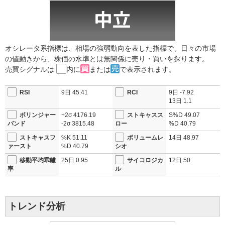
オシレータ系指標は、相場の強弱動向を表した指標で、日々の市場
の値動きから、株価の水準とは無関係に売り・買いを探ります。
売買シグナルは
内に
または
で表示されます。
RSI
9日
45.41
RCI
9日
-7.92
13日
1.1
ボリンジャー
+2σ
4176.19
ストキャスス
S%D
49.07
バンド
-2σ
3815.48
ロー
%D
40.79
ストキャスフ
%K
51.11
ボリュームレ
14日
48.97
ァースト
%D
40.79
シオ
移動平均乖離
25日
0.95
サイコロジカ
12日
50
率
ル
トレンド分析