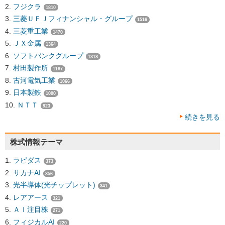
フジクラ
1810
三菱ＵＦＪフィナンシャル・グループ
1516
三菱重工業
1470
ＪＸ金属
1364
ソフトバンクグループ
1318
村田製作所
1187
古河電気工業
1066
日本製鉄
1000
ＮＴＴ
923
続きを見る
株式情報テーマ
ラピダス
373
サカナAI
356
光半導体(光チップレット)
341
レアアース
321
ＡＩ注目株
271
フィジカルAI
220