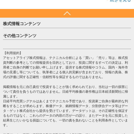
株式情報コンテンツ
日経平均
その他コンテンツ
売買シグナル
HOME
注目銘柄
個人情報保護方針
【利用規約】
株テーマ情報
アセットアライブ株式情報は、テクニカル分析による「買い」「売り」等は、株式投
プライバシーポリシー
海外市況
資判断の参考としての情報提供を目的としており、投資に関するすべての決定は、利
会社案内
用者ご自身の判断でお願い申し上げます。提供する株式情報やコラム、国内・海外市
投資カレンダー
場の見通し等についても、執筆者による個人的見解が含まれており、情報の真偽、株
サイトマップ
格付け情報
式の評価に関する正確性・信頼性等を保証するものではありません。
お問い合わせ
株式情報・株価予想
掲載情報を元に自己責任で投資することが強く求められており、当社は一切の損害に
過去データ
ついて責任を負うものではありません。日経平均株価の著作権は日本経済新聞社に帰
属します。
日経平均売買シグナルはあくまでテクニカル予想であり、投資家ご自身が最終的な判
断をすることが求めらます。株価データ、銘柄情報データ、分割併合データ等はデー
タ・ゲット株式会社から提供を受けています。データゲットは、その正確性を保証す
るものではなく、これらのデータの内容の万が一の誤り、またデータを元に投資した
結果生じたいかなる損益についても、一切の責を負わないことを利用条件としていま
す。