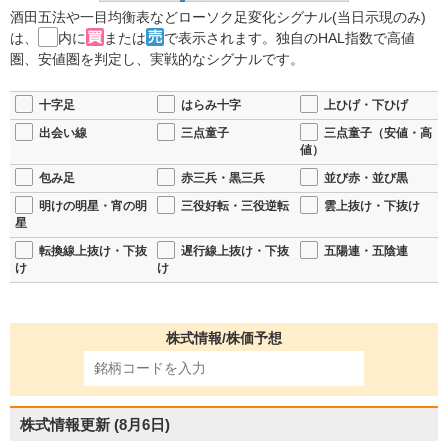
酒田五法や一目均衡表などローソク足変化シグナル(当日示現のみ)
は、
内に
または
で表示されます。独自のHAL指数で高値
圏、安値圏を判定し、実戦的なシグナルです。
十字足
はらみ十字
上ひげ・下ひげ
出会い線
三点童子
三点童子（安値・高
値）
包み足
赤三兵・黒三兵
並び赤・並び黒
明けの明星・宵の明
三役好転・三役逆転
雲上抜け・下抜け
星
転換線上抜け・下抜
遅行線上抜け・下抜
五陽連・五陰連
け
け
株式情報/株価予想
株式情報更新
(8月6日)