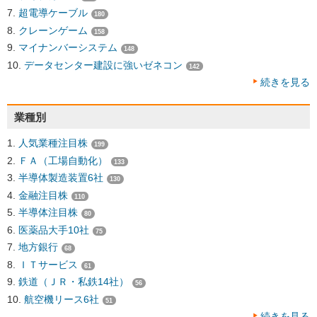
超電導ケーブル
180
クレーンゲーム
158
マイナンバーシステム
148
データセンター建設に強いゼネコン
142
続きを見る
業種別
人気業種注目株
199
ＦＡ（工場自動化）
133
半導体製造装置6社
130
金融注目株
110
半導体注目株
80
医薬品大手10社
75
地方銀行
68
ＩＴサービス
61
鉄道（ＪＲ・私鉄14社）
56
航空機リース6社
51
続きを見る