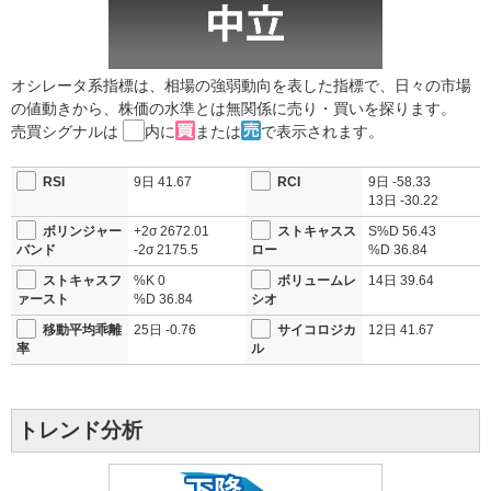
オシレータ系指標は、相場の強弱動向を表した指標で、日々の市場
の値動きから、株価の水準とは無関係に売り・買いを探ります。
売買シグナルは
内に
または
で表示されます。
RSI
9日
41.67
RCI
9日
-58.33
13日
-30.22
ボリンジャー
+2σ
2672.01
ストキャスス
S%D
56.43
バンド
-2σ
2175.5
ロー
%D
36.84
ストキャスフ
%K
0
ボリュームレ
14日
39.64
ァースト
%D
36.84
シオ
移動平均乖離
25日
-0.76
サイコロジカ
12日
41.67
率
ル
トレンド分析