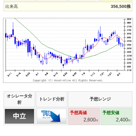
出来高
356,500
株
オシレータ分
トレンド分析
予想レンジ
析
予想高値
予想安値
2,600
2,400
円
円