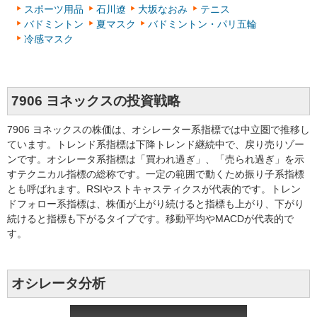
スポーツ用品
石川遼
大坂なおみ
テニス
バドミントン
夏マスク
バドミントン・パリ五輪
冷感マスク
7906 ヨネックスの投資戦略
7906 ヨネックスの株価は、オシレーター系指標では中立圏で推移し
ています。トレンド系指標は下降トレンド継続中で、戻り売りゾー
ンです。オシレータ系指標は「買われ過ぎ」、「売られ過ぎ」を示
すテクニカル指標の総称です。一定の範囲で動くため振り子系指標
とも呼ばれます。RSIやストキャスティクスが代表的です。トレン
ドフォロー系指標は、株価が上がり続けると指標も上がり、下がり
続けると指標も下がるタイプです。移動平均やMACDが代表的で
す。
オシレータ分析