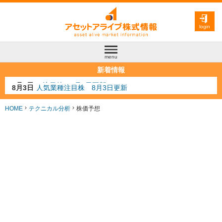
login
menu
新着情報
8月3日
人気業種注目株 8月3日更新
8月2日
金融注目株 8月2日更新
7月29日
日経225シグナル点灯
HOME
テクニカル分析
株価予想
7月10日
半導体注目株 7月10日更新
8月4日
AI注目株 8月4日更新