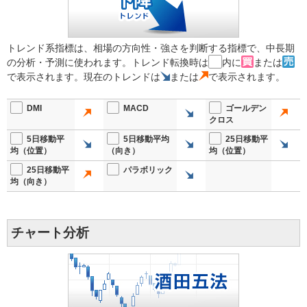
トレンド系指標は、相場の方向性・強さを判断する指標で、中長期
の分析・予測に使われます。トレンド転換時は
内に
または
で表示されます。現在のトレンドは
または
で表示されます。
DMI
MACD
ゴールデン
クロス
5日移動平
5日移動平均
25日移動平
均（位置）
（向き）
均（位置）
25日移動平
パラボリック
均（向き）
チャート分析