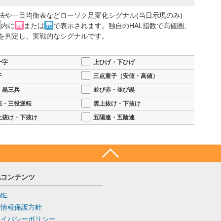
法や一目均衡表などローソク足変化シグナル(当日示現のみ)
内に
または
で表示されます。独自のHAL指数で高値圏、
を判定し、実戦的なシグナルです。
十字
上ひげ・下ひげ
子
三点童子（安値・高値）
・黒三兵
並び赤・並び黒
転・三役逆転
雲上抜け・下抜け
上抜け・下抜け
五陽連・五陰連
他コンテンツ
ME
人情報保護方針
ライバシーポリシー