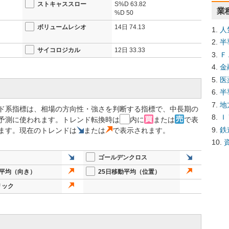
ストキャススロー
S%D
63.82
業
%D
50
ボリュームレシオ
14日
74.13
人
半
サイコロジカル
12日
33.33
Ｆ
金
医
半
地
ド系指標は、相場の方向性・強さを判断する指標で、中長期の
Ｉ
予測に使われます。トレンド転換時は
内に
または
で表
鉄
ます。現在のトレンドは
または
で表示されます。
ゴールデンクロス
動平均（向き）
25日移動平均（位置）
リック