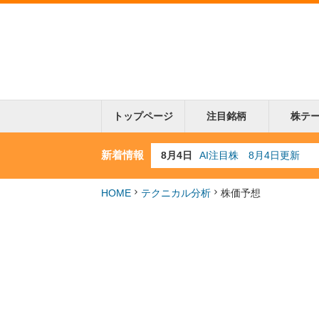
トップページ
注目銘柄
株テ
新着情報
8月3日
人気業種注目株 8月3日
8月2日
金融注目株 8月2日更新
7月29日
日経225シグナル点灯
HOME
テクニカル分析
株価予想
7月10日
半導体注目株 7月10日
8月4日
AI注目株 8月4日更新