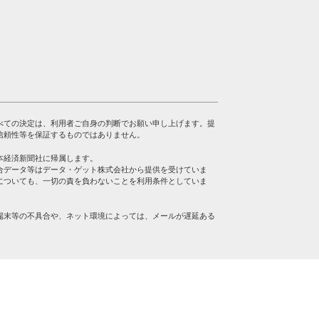
べての決定は、利用者ご自身の判断でお願い申し上げます。提
信頼性等を保証するものではありません。
本経済新聞社に帰属します。
合データ等はデータ・ゲット株式会社から提供を受けていま
についても、一切の責を負わないことを利用条件としていま
端末等の不具合や、ネット環境によっては、メールが遅延ある