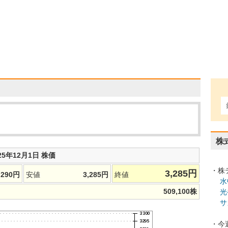
株
25年12月1日 株価
・株
3,285
円
,290
円
安値
3,285
円
終値
水
509,100
株
光
サ
・今