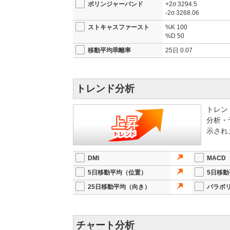
ボリンジャーバンド
+2σ
3294.5
-2σ
3268.06
ストキャスファースト
%K
100
%D
50
移動平均乖離率
25日
0.07
トレンド分析
トレン
分析・
示され
DMI
MACD
5日移動平均（位置）
5日移
25日移動平均（向き）
パラボ
チャート分析