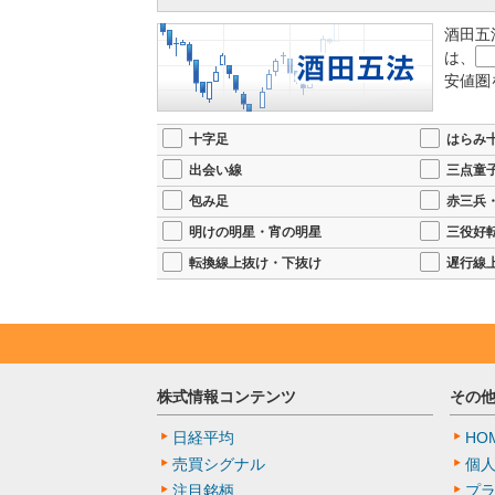
酒田五
は、
安値圏
十字足
はらみ
出会い線
三点童
包み足
赤三兵
明けの明星・宵の明星
三役好
転換線上抜け・下抜け
遅行線
株式情報コンテンツ
その
日経平均
HO
売買シグナル
個
注目銘柄
プ