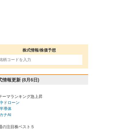
株式情報/株価予想
式情報更新
(8月6日)
テーマランキング急上昇
中ドローン
半導体
カナAI
週の注目株ベスト５