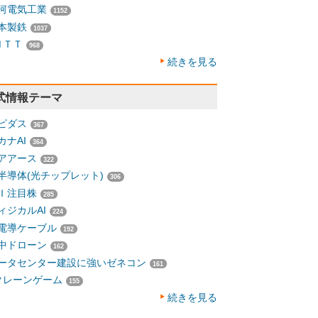
河電気工業
1152
本製鉄
1037
ＮＴＴ
968
続きを見る
式情報テーマ
ピダス
367
カナAI
364
アアース
322
半導体(光チップレット)
306
Ｉ注目株
285
ィジカルAI
224
電導ケーブル
192
中ドローン
162
ータセンター建設に強いゼネコン
161
クレーンゲーム
155
続きを見る