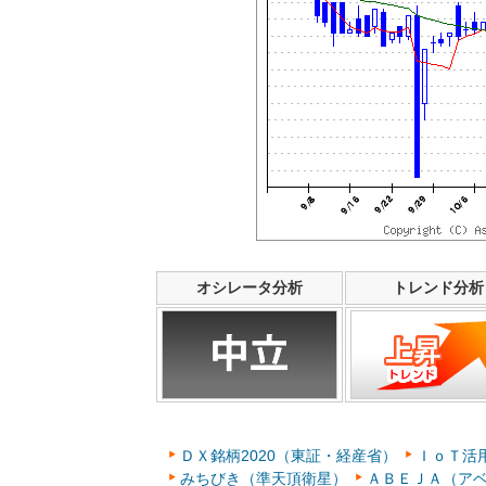
オシレータ分析
トレンド分析
ＤＸ銘柄2020（東証・経産省）
ＩｏＴ活用
みちびき（準天頂衛星）
ＡＢＥＪＡ（ア