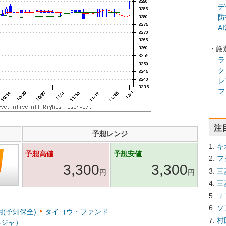
デ
防
A
・厳
ラ
ク
レ
フ
注
予想レンジ
キ
予想高値
予想安値
フ
3,300
3,300
三
円
円
三
Ｊ
ソ
(予知保全)
タイヨウ・ファンド
村
ベジャ）