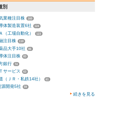
種別
気業種注目株
160
導体製造装置6社
124
Ａ（工場自動化）
123
融注目株
110
薬品大手10社
86
導体注目株
83
方銀行
74
Ｔサービス
63
道（ＪＲ・私鉄14社）
61
資源開発5社
59
続きを見る