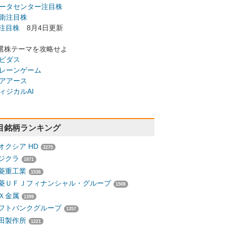
ータセンター注目株
衛注目株
I注目株
8月4日更新
選株テーマを攻略せよ
ピダス
レーンゲーム
アアース
ィジカルAI
目銘柄ランキング
オクシア HD
3275
ジクラ
1871
菱重工業
1536
菱ＵＦＪフィナンシャル・グループ
1508
Ｘ金属
1399
フトバンクグループ
1357
田製作所
1221