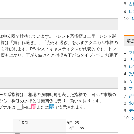
古
日
標では中立圏で推移しています。トレンド系指標は上昇トレンド継
株
指標は「買われ過ぎ」、「売られ過ぎ」を示すテクニカル指標の
も呼ばれます。RSIやストキャスティクスが代表的です。トレ
ラ
指標も上がり、下がり続けると指標も下がるタイプです。移動平
サ
レ
光
Ａ
フ
ータ系指標は、相場の強弱動向を表した指標で、日々の市場の
超
から、株価の水準とは無関係に売り・買いを探ります。
水
グナルは
内に
または
で表示されます。
デ
RCI
9日
-25
13日
-1.65