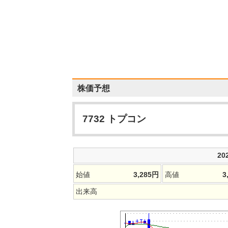
株価予想
7732
トプコン
20
始値
3,285
円
高値
3
出来高