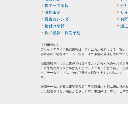
株テーマ情報
会
海外市況
サ
投資カレンダー
お
格付け情報
過
株式情報・株価予想
【利用規約】
アセットアライブ株式情報は、テクニカル分析による「買い
供する株式情報やコラム、国内・海外市場の見通し等につい
掲載情報を元に自己責任で投資することが強く求められてお
日経平均売買シグナルはあくまでテクニカル予想であり、投
す。データゲットは、その正確性を保証するものではなく、
す。
株価データの更新は東証等各取引所取引日の夕刻以降に行わ
いは配信されない場合がございます。本規約は、本サービス