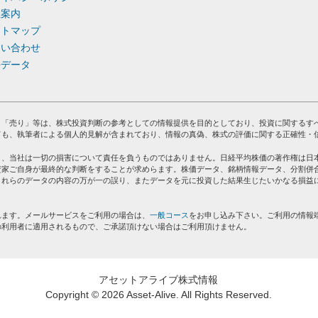
社案内
イトマップ
問い合わせ
去データ
」「売り」等は、株式投資判断の参考としての情報提供を目的としており、投資に関するす
ても、執筆者による個人的見解が含まれており、情報の真偽、株式の評価に関する正確性・
り、当社は一切の損害について責任を負うものではありません。日経平均株価の著作権は日
資家ご自身が最終的な判断をすることが求めらます。株価データ、銘柄情報データ、分割併
これらのデータの内容の万が一の誤り、またデータを元に投資した結果生じたいかなる損益
れます。メールサービスをご利用の場合は、
一般コース
をお申し込み下さい。ご利用の情報
の利用者に適用されるもので、ご承諾頂けない場合はご利用頂けません。
アセットアライブ株式情報
Copyright ©
2026 Asset-Alive. All Rights Reserved.