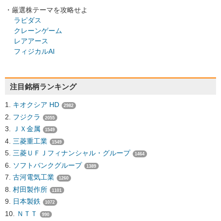
・厳選株テーマを攻略せよ
ラピダス
クレーンゲーム
レアアース
フィジカルAI
注目銘柄ランキング
キオクシア HD
2982
フジクラ
2055
ＪＸ金属
1549
三菱重工業
1549
三菱ＵＦＪフィナンシャル・グループ
1464
ソフトバンクグループ
1389
古河電気工業
1260
村田製作所
1101
日本製鉄
1072
ＮＴＴ
990