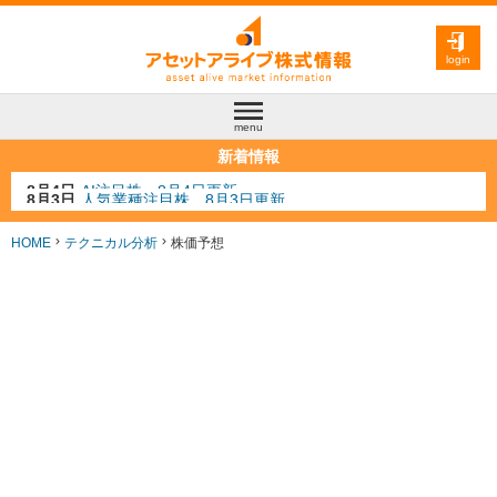
login
menu
新着情報
8月3日
人気業種注目株 8月3日更新
8月2日
金融注目株 8月2日更新
7月29日
日経225シグナル点灯
HOME
テクニカル分析
株価予想
7月10日
半導体注目株 7月10日更新
8月4日
AI注目株 8月4日更新