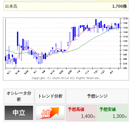
出来高
1,700
株
オシレータ分
トレンド分析
予想レンジ
析
予想高値
予想安値
1,400
1,300
円
円