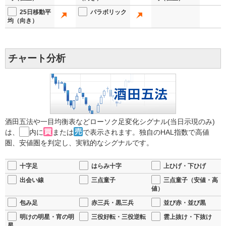
25日移動平
パラボリック
均（向き）
チャート分析
酒田五法や一目均衡表などローソク足変化シグナル(当日示現のみ)
は、
内に
または
で表示されます。独自のHAL指数で高値
圏、安値圏を判定し、実戦的なシグナルです。
十字足
はらみ十字
上ひげ・下ひげ
出会い線
三点童子
三点童子（安値・高
値）
包み足
赤三兵・黒三兵
並び赤・並び黒
明けの明星・宵の明
三役好転・三役逆転
雲上抜け・下抜け
星