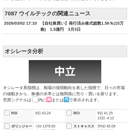
7087 ウイルテックの関連ニュース
2026/03/02 17:10
【自社株買い】発行済み株式総数1.56％(10万
株) 1.5億円 3月3日
オシレータ分析
オシレータ系指標は、相場の強弱動向を表した指標で、日々の市場
の値動きから、株価の水準とは無関係に売り・買いを探ります。
売買シグナルは
内に
または
で表示されます。
RSI
9日
43.24
RCI
9日
41.25
13日
-4.12
ボリンジャー
+2σ
1378.93
ストキャスス
S%D
45.09