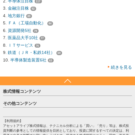
半導体注目株
117
金融注目株
92
地方銀行
89
ＦＡ（工場自動化）
84
資源開発5社
79
医薬品大手10社
77
ＩＴサービス
76
鉄道（ＪＲ・私鉄14社）
69
半導体製造装置6社
63
続きを見る
株式情報コンテンツ
日経平均
その他コンテンツ
売買シグナル
HOME
注目銘柄
個人情報保護方針
【利用規約】
株テーマ情報
アセットアライブ株式情報は、テクニカル分析による「買い」「売り」等は、株式投
プライバシーポリシー
海外市況
資判断の参考としての情報提供を目的としており、投資に関するすべての決定は、利
会社案内