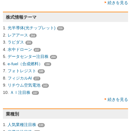
続きを見る
株式情報テーマ
光半導体(光チップレット)
316
レアアース
264
ラピダス
255
水中ドローン
237
データセンター注目株
204
e-fuel（合成燃料）
190
フォトレジスト
189
フィジカルAI
177
リチウム空気電池
163
ＡＩ注目株
157
続きを見る
業種別
人気業種注目株
133