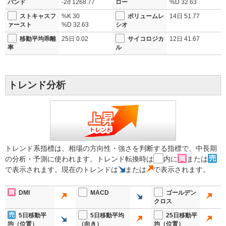
バンド
-2σ
1268.77
ロー
%D
32.63
ストキャスフ
%K
30
ボリュームレ
14日
51.77
ァースト
%D
32.63
シオ
移動平均乖離
25日
0.02
サイコロジカ
12日
41.67
率
ル
トレンド分析
トレンド系指標は、相場の方向性・強さを判断する指標で、中長期
の分析・予測に使われます。トレンド転換時は
内に
または
で表示されます。現在のトレンドは
または
で表示されます。
DMI
MACD
ゴールデン
クロス
5日移動平
5日移動平均
25日移動平
均（位置）
（向き）
均（位置）