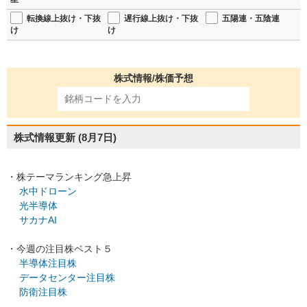
転換線上抜け・下抜
遅行線上抜け・下抜
五陽連・五陰連
け
け
株式情報/株価予想
株式情報更新
(8月7日)
・株テーマランキング急上昇
水中ドローン
光半導体
サカナAI
・今週の注目株ベスト５
半導体注目株
データセンター注目株
防衛注目株